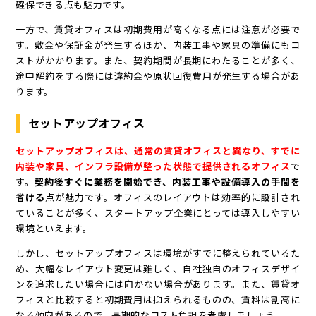
確保できる点も魅力です。
一方で、賃貸オフィスは初期費用が高くなる点には注意が必要で
す。敷金や保証金が発生するほか、内装工事や家具の準備にもコ
ストがかかります。また、契約期間が長期にわたることが多く、
途中解約をする際には違約金や原状回復費用が発生する場合があ
ります。
セットアップオフィス
セットアップオフィスは、通常の賃貸オフィスと異なり、すでに
内装や家具、インフラ設備が整った状態で提供されるオフィス
で
す。
契約後すぐに業務を開始でき、内装工事や設備導入の手間を
省ける
点が魅力です。オフィスのレイアウトは効率的に設計され
ていることが多く、スタートアップ企業にとっては導入しやすい
環境といえます。
しかし、セットアップオフィスは環境がすでに整えられているた
め、大幅なレイアウト変更は難しく、自社独自のオフィスデザイ
ンを追求したい場合には向かない場合があります。また、賃貸オ
フィスと比較すると初期費用は抑えられるものの、賃料は割高に
なる傾向があるので、長期的なコスト負担を考慮しましょう。