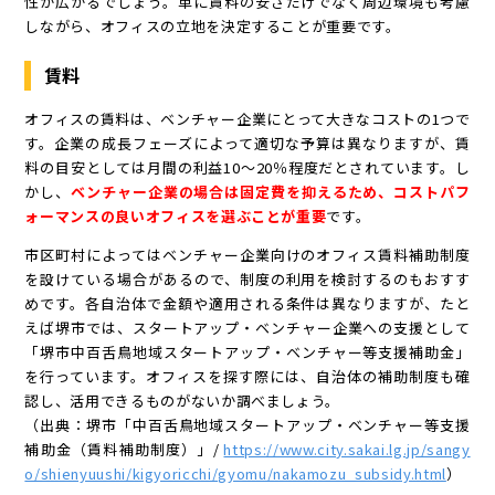
性が広がるでしょう。単に賃料の安さだけでなく周辺環境も考慮
しながら、オフィスの立地を決定することが重要です。
賃料
オフィスの賃料は、ベンチャー企業にとって大きなコストの1つで
す。企業の成長フェーズによって適切な予算は異なりますが、賃
料の目安としては月間の利益10〜20％程度だとされています。し
かし、
ベンチャー企業の場合は固定費を抑えるため、コストパフ
ォーマンスの良いオフィスを選ぶことが重要
です。
市区町村によってはベンチャー企業向けのオフィス賃料補助制度
を設けている場合があるので、制度の利用を検討するのもおすす
めです。各自治体で金額や適用される条件は異なりますが、たと
えば堺市では、スタートアップ・ベンチャー企業への支援として
「堺市中百舌鳥地域スタートアップ・ベンチャー等支援補助金」
を行っています。オフィスを探す際には、自治体の補助制度も確
認し、活用できるものがないか調べましょう。
（出典：堺市「中百舌鳥地域スタートアップ・ベンチャー等支援
補助金（賃料補助制度）」/
https://www.city.sakai.lg.jp/sangy
o/shienyuushi/kigyoricchi/gyomu/nakamozu_subsidy.html
）