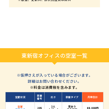
水道光熱費は共益費に込み！
※敷金、更新料、原状回復費は無料
現在空室なし
現在空室なし
5人～7人向けオフィスはこちら
10人以上向けオフィスはこちら
現在空室なし
10人以上向けオフィスはこちら
東新宿オフィスの空室一覧
※仮押さえが入っている場合がございます。
詳細はお問い合わせください。
※料金は消費税を含みます。
部屋
空室状況
広さ
部屋タイプ
月額合計
番号
空室
2人
窓あり
205
88,000円
2