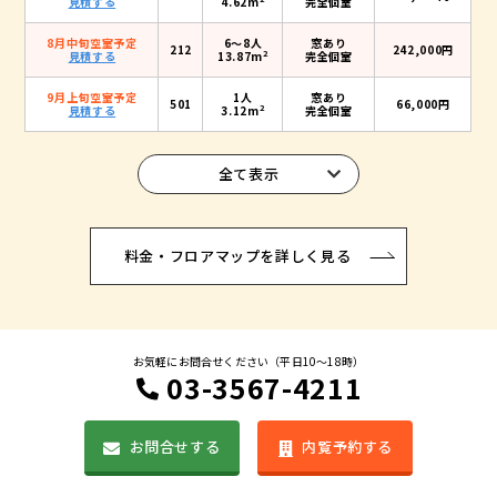
見積する
4.62m
完全個室
8月中旬空室予定
6〜8人
窓あり
212
242,000円
2
見積する
13.87m
完全個室
9月上旬空室予定
1人
窓あり
501
66,000円
2
見積する
3.12m
完全個室
全て表示
料金・フロアマップを詳しく見る
お気軽にお問合せください（平日10〜18時）
03-3567-4211
お問合せする
内覧予約する