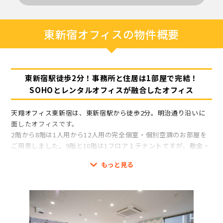
東新宿オフィスの物件概要
東新宿駅徒歩2分！事務所と住居は1部屋で完結！
SOHOとレンタルオフィスが融合したオフィス
天翔オフィス東新宿は、東新宿駅から徒歩2分。明治通り沿いに
面したオフィスです。
2階から8階は1人用から12人用の完全個室・個別空調のお部屋を
ご用意しました。9階と10階は1フロア１テナントですが、敷金・
礼金は不要です。事務所としてだけでなく住居としてご利用いた
もっと見る
だけるため、フロア貸しの階のみ住民票登録もできます。
明治通り沿いに面しているお部屋は、窓が大きく明治通り沿いを
一望できるなど眺望も良いです。お部屋は施錠可能で、室内には
インターホンを設置しています。エントランスはオートロックの
ため、セキュリティ面においても24時間ご安心いただけます。
共有設備として、毎日2時間まで無料で使える会議室が4室とフリ