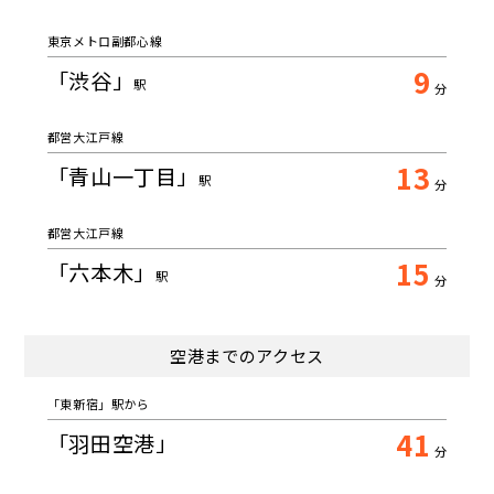
東京メトロ副都心線
9
「渋谷」
駅
分
都営大江戸線
13
「青山一丁目」
駅
分
都営大江戸線
15
「六本木」
駅
分
空港までのアクセス
「東新宿」駅から
41
「羽田空港」
分