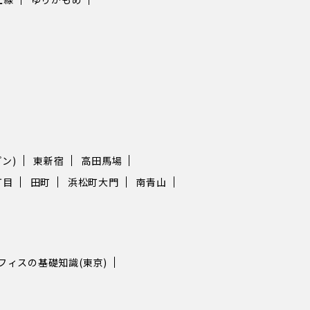
駅まで11分、東京駅まで16分と、
合わせに来ていただく
主要ターミナル駅へのアクセスも
願いできます。 生活関連で不便がなく
周辺の家賃の魅力 一般
エリアを使い分けできる 新橋はビジ
渋谷・新宿より家賃は抑えめで、
ス街でありながら飲食
ィスにかかる費用は抑えたいが利
く、生活関連で不自由
に関して妥協したくない方に最適
的な会社員が気軽に楽
す。 池袋の代表的なレンタ
お店も多い一方、複合
フィス・シェアオフィス21選 以下
発され、オフィスやレ
池袋の代表的なレンタルオフィス
ルが立ち並ぶ汐留も新
ェアオフィスを21ヵ所ご紹介しま
や気分によって使い分
橋エリアの大きな魅力です。 
ン)
東新宿
高田馬場
階に屋上があり、ビル内で仕事中
ンドの旗艦店が並ぶ銀
丁目
田町
浜松町大門
南青山
抜きが可能です。全室完全個室・
するオフィス街・虎ノ
空調、専用宅配ボックスがあり、
おり、さまざまな街の
でも荷物が受け取れます。 オフィ
す。 新橋の代表的なレンタルオフィ
天翔オフィス 池袋西口所在地東京
ス・シェアオフィス20選 ここからは
島区池袋2丁目13-4最寄り駅JR・
橋の代表的なレンタル
フィスの基礎知識(東京)
メトロ・東武東上線・西武池袋線
アオフィスを20ヵ所ご紹
駅対応人数1人～費用（初期費用
翔オフィス 新橋赤レンガ
額費）初期費用110,000円（1人用
新橋駅から徒歩3分、2
5,000円）49,500円～／月オフィ
的広めの部屋が中心で