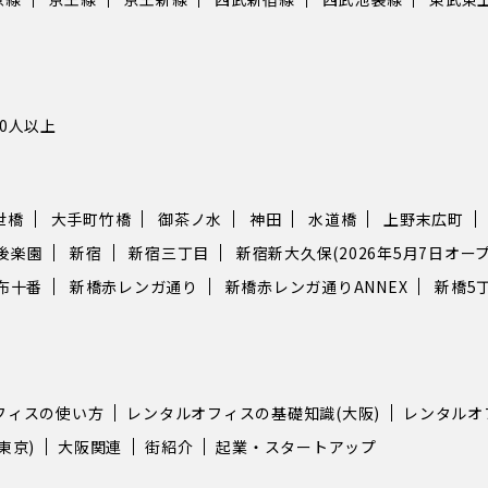
渋谷
都内
抜群です。 池袋
的に
オフ
10人以上
便性
のエリアで
ルオ
で、
世橋
大手町竹橋
御茶ノ水
神田
水道橋
上野末広町
とシ
す。 天翔オフィス 池袋西口 こちらも
後楽園
新宿
新宿三丁目
新宿新大久保(2026年5月7日オープ
最上
布十番
新橋赤レンガ通り
新橋赤レンガ通りANNEX
新橋5
の息
個別
いつ
ス名
都豊
フィスの使い方
レンタルオフィスの基礎知識(大阪)
レンタルオ
東京
池袋
東京)
大阪関連
街紹介
起業・スタートアップ
や月
は5