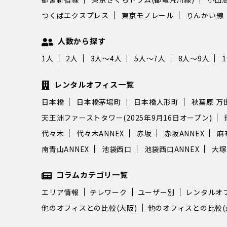
す。 個室オフィ
ングスペース、バーチャ
つくばエクスプレス
東京モノレール
りんかい線
ど多彩なプランが用意さ
バイリンガル対応の受付
人数から探す
など、世界120か国で
1人
2人
3人～4人
5人～7人
8人～9人
ジャスならではの充実し
魅力です。 （出典：
ージャス大手町ファースト
レンタルオフィス一覧
ネスセンター」/
日本橋
日本橋茅場町
日本橋人形町
秋葉原 万
regus-
runouchi-otemachi-
天王洲ファーストタワー(2025年9月16日オープン)
ークスタイリン
代々木
代々木ANNEX
赤坂
赤坂ANNEX
麻
に直結した大型複合施設
南青山ANNEX
池袋西口
池袋西口ANNEX
大塚
i Oneタワー」の6階に位
向けの多拠点型サテライ
コラムカテゴリ一覧
す。全国の拠点を従量課
エリア情報
テレワーク
ユーザー別
レンタルオ
用でき、初期費用不要で
テムの活用も可能なた
他のオフィスとの比較(大阪)
他のオフィスとの比較(
き方を求める企業に好評