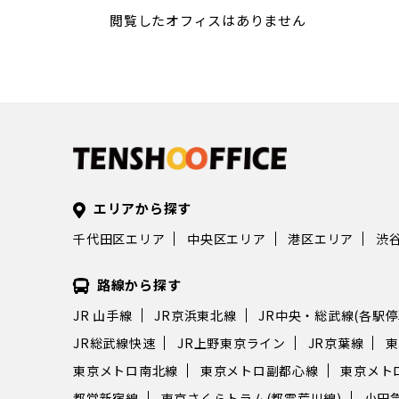
0選 東京都千代田
閲覧したオフィスはありません
大手町は、日本の経済・
として知られ、多くの大
庁が集まるビジネス街で
も近く、交通アクセスが
の拠点やスタートアップ
しても人気があります。
手町エリアにあるおすす
オフィスを10件厳選して
オフィス選びの参考にし
エリアから探す
ネスセンター 「リー
千代田区エリア
中央区エリア
港区エリア
渋
ファーストスクエアビジ
」は、大手町のランドマ
路線から探す
ァーストスクエアのイー
階に位置するレンタルオ
JR 山手線
JR京浜東北線
JR中央・総武線(各駅停
東京メトロ大手町駅に直
JR総武線快速
JR上野東京ライン
JR京葉線
東
駅からも徒歩5分とアク
す。飲食店やショップ、
東京メトロ南北線
東京メトロ副都心線
東京メト
が揃い、ビジネスに最適
都営新宿線
東京さくらトラム(都電荒川線)
小田