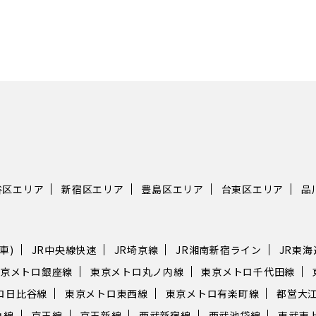
など
サン
「サ
店・
かでと
「東
があ
気。
の魅力
ーミナル駅 池
道・
れ、
谷区エリア
新宿区エリア
豊島区エリア
台東区エリア
品
方面
せる
駅は
し分あり
車)
JR中央線快速
JR埼京線
JR湘南新宿ライン
JR東
線・
京メトロ銀座線
東京メトロ丸ノ内線
東京メトロ千代田線
ノ内
きます。 池袋駅か
ロ日比谷線
東京メトロ東西線
東京メトロ有楽町線
都営大
へのアク
急線
京王線
京王新線
西武新宿線
西武池袋線
東武東