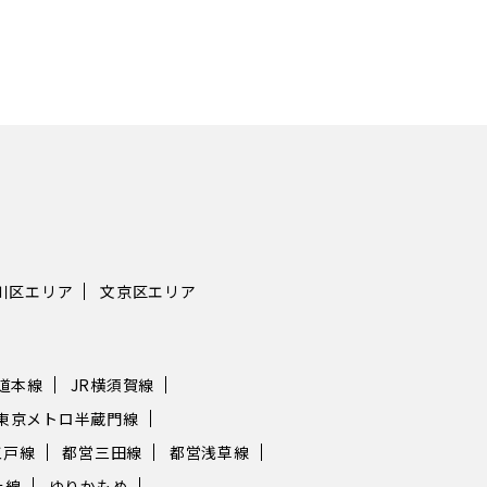
も併設された大型商業施設「池袋
クセス抜群のエリアが
シャインシティ」があります。
そのなかから新橋を選
ンシャイン60通り」には、飲食
フィス・シェアオフィ
娯楽施設が密集しており、にぎや
ットはどのような点に
ても便利な街です。 駅西口には
か？ アクセスが特に良い 新橋駅近辺
京芸術劇場」や「池袋西口公園」
にオフィスをかまえる
り、東側に比べて落ち着いた雰囲
は、抜群の交通アクセ
駅の東西で雰囲気が違うのも池袋
う。新橋駅には山手線
の一つでしょう。 都内有数のタ
浜東北線・横須賀線とJ
袋駅にはJR・東武鉄
統が乗り入れ、東京メ
西武鉄道・東京メトロが乗り入
鉄にゆりかもめと、さ
都内各エリアへはもちろん、埼玉
利用できます。 オフィスの立地によっ
川区エリア
文京区エリア
にもアクセス抜群です。4 社合わ
ては、新橋駅だけでな
と一日約258万人が利用する巨大
虎ノ門・日比谷など複
、オフィスをかまえる地として申
能です。 さらに主要ターミナル駅まで
ません。 JRは山手線・埼京
も短時間で移動でき、
海道本線
JR横須賀線
湘南新宿ライン、東京メトロは丸
手線で4分ほど、新宿駅
東京メトロ半蔵門線
線・有楽町線・副都心線が利用で
ロで16分以内に到着し
ら都内ターミナル駅
フィスがあればどこに
江戸線
都営三田線
都営浅草線
セスの良さ 新宿駅まで5分、
便は感じないでしょう
上線
ゆりかもめ