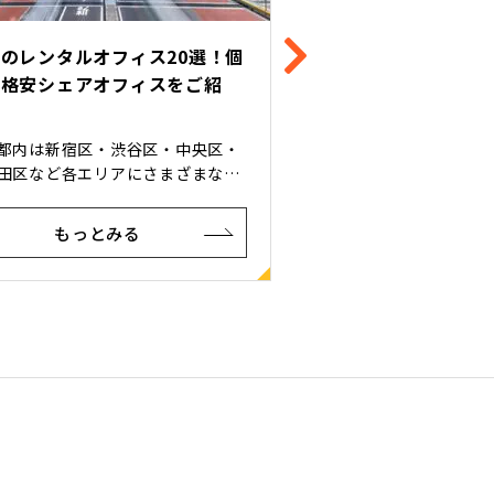
袋にあるレンタルオフィス・シ
新橋にあるレンタル
オフィス20選！
ェアオフィス20選！
・駅近の格安レンタルオフィスを
「都心で駅近」という
している天翔オフィスが、東京を
ョンで格安レンタルオ
するターミナル駅の一つ、池袋の
ている天翔オフィスが
的なレンタルオフィスを20ヵ所ご
なレンタルオフィス・
 最初に池袋でレンタルオ
を20ヵ所ご紹介します。 最初に新橋
もっとみる
もっとみる
スやシェアオフィスを借りるメリ
リアでレンタルオフィ
を解説し、池袋の代表的なレンタ
ィスを借りるメリット
フィス・シェアオフィスを説明し
の代表的なレンタルオ
 都内でオフィスを借りる
オフィスを説明していきます
の方やオフィスを池袋に設置予定
オフィスを借りる予定
は、ぜひ参考にしてください。
を新橋に設置予定の方
【天翔オフィス】豊島区エリアのレ
してください。 >>【天翔オフィス】港
フィス一覧 池袋でレンタルオ
区エリアのレンタルオフィ
ス・シェアオフィスを借りるメリ
でレンタルオフィス・
、
を借りるメリット 東京都内都心部は公
には水族館・ショッピングモール
共交通機関の路線が多