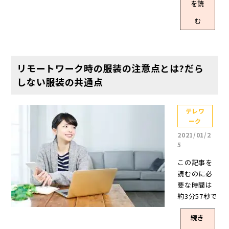
を読
たい」とい
う方は多い
む
でしょう。
そこで注目
されている
のが、サテ
リモートワーク時の服装の注意点とは?だら
ライトオフ
しない服装の共通点
ィスです。
「勤怠管理
の難しさ」
テレワ
ーク
「業務効率
や生産性の
2021/01/2
低下」とい
5
うテレワー
この記事を
クの課題を
読むのに必
解決する手
要な時間は
段の1つとし
約3分57秒で
てサテライ
す。 新型コ
トオフィス
続き
ロナウイル
の導入を検