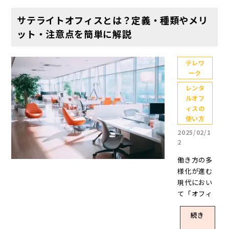
サテライトオフィスとは？定義・種類やメリ
ット・注意点を簡単に解説
テレワ
ーク
レンタ
ルオフ
ィスの
使い方
2025/02/1
2
働き方の多
様化が進む
現代におい
て「オフィ
ス勤務や在
続き
宅勤務の課
題を解決し