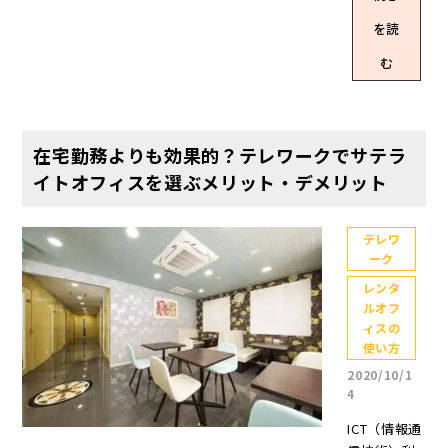
になったと
フィス」の3
と、事業所
自宅だけで
はふさわし
いう企業も
を読
つに分類さ
（オフィス
なく自由な
くない」な
多いのでは
れます。 都
や工場な
場所で仕事
む
ど、さまざ
ないでしょ
市型サテラ
ど）は、病
ができるの
まな意見が
うか。 そこ
イトオフィ
院と並んで
は大きなメ
あります
で今回は、
ス 都市型サ
最多の感染
リットです
が、結論と
今後オフィ
テライトオ
スポットと
が、「イン
在宅勤務よりも効果的？テレワークでサテラ
してはTシャ
スは不要に
フィスは、
なっていま
ターネット
ツでも特に
イトオフィスを選ぶメリット・デメリット
なっていく
都市部に設
す。 参考：
さえあれば
問題ありま
のか、オフ
置されるオ
【調査】オ
できる」と
せん。 国土
ィスにはど
フィスで
フィスの感
いうもので
テレワ
交通省が公
ういった意
す。本社と
染リスク
ーク
もありませ
表している
義があるの
同じ都市内
大？複数人
ん。最も気
「テレワー
レンタ
かを確認し
にサテライ
が感染の施
を付けたい
クに関する
ルオフ
ていきまし
トオフィス
設は「事業
ことは、セ
ィスの
社内ルール
ょう。 コロ
を置く場合
所」が最
キュリティ
使い方
作り」に
ナの影響で
や地方企業
多、「医療
対策につい
は、服装や
2020/10/1
「オフィス
が都市部に
施設」と並
てです。安
4
身だしなみ
不要」の意
拠点を設け
ぶ＝JX通信
全にテレワ
についての
見が増加 20
る場合が含
ICT（情報通
社調べ｜JX
ークをする
記載はされ
20年、新型