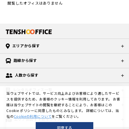
定した通信
ような場所
ロンでしわ
閲覧したオフィスはありません
スについて
ト単位での
点であるこ
環境が不可
では、直接
を伸ばすよ
の質問で
業務が多
とが多くな
欠です。会
パソコン画
うにしまし
は、46.5％
く、テレワ
っていま
議や商談、
面をのぞき
ょう。手軽
の企業が
ークとの親
す。 サテラ
情報共有、
見されて情
に使える、
「メインオ
和性が高い
イトオフィ
仕事の進捗
報が洩れて
ハンディ型
フィスとテ
ことから、
スの3つの種
管理など、
しまうこと
のスチーム
レワークの
場所にとら
類 サテライ
多くの業務
エリアから探す
が考えられ
アイロンも
両方を使い
われない働
トオフィス
がオンライ
ます。 ま
あり、忙し
分ける」と
き方が実現
は、所在地
ン化される
た、オンラ
い方にはお
路線から探す
回答。 「コ
できます。
により、そ
からです。
イン会議で
すすめで
ロナ収束後
全国各地の
れぞれ異な
抜群の立地
イヤホンを
す。 普段の
は以前同様
人材を採用
人数から探す
る特徴を持
で設備とサ
している
洗濯の際に
に戻り、あ
しやすい点
った3つの種
ービスが充
と、周りの
しわが付か
まり変わら
も大きなメ
類に分類さ
実している
レンタルオフィス一覧
音が聞こえ
ないよう
ない」とい
当ウェブサイトでは、サービス向上およびお客様により適したサービ
リットで
れます。自
と評判の格
づらい状態
に、しっか
う企業も26.
スを提供するため、お客様のクッキー情報を利用しております。
お客
す。 コンサ
社の希望用
安レンタル
になってい
りとシャツ
コラムカテゴリ一覧
様は当ウェブサイトの閲覧を継続することにより、お客様はこの
5％あり、
ルティン
途はどのタ
オフィスの
ます。そう
を伸ばして
Cookie ポリシーに同意したものとみなします。
詳細については、当
「テレワー
グ・専門サ
イプに当て
天翔オフィ
いった場
社の
Cookieの利用について
をご覧ください。
から干すよ
クを拡充し
エリア別おすすめオフィス
ービス業ク
はまるの
スは、各個
合、つい声
うにした
メインオフ
ライアント
か、ひとつ
室でインタ
同意する
が大きくな