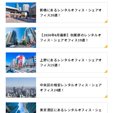
利用いただ
す。 2.社員
どの犯罪に
ズが合って
問題なく成
外型サテラ
いていま
の自宅付近
加担してし
いない サイ
立する仕事
新橋にあるレンタルオフィス・シェアオ
イトオフィ
す。 「天翔
の立地 オフ
まうといっ
ズが合って
フィス20選！
が多いと明
スは、郊外
オフィス利
ィスを分散
た事態も起
いないダボ
らかにな
のベッドタ
用企業一
させる際に
こり得ま
ついた服を
り、「オフ
ウンなどに
覧」はこち
意識したい
す。 以下に
着ている
ィスは不要
設置するオ
ら サテライ
ポイントと
【2026年6月最新】秋葉原のレンタルオ
は、特に注
と、非常に
なのではな
フィスで
トオフィス
しては、社
フィス・シェアオフィス19選！
意しておき
だらしない
いか」とい
す。従業員
とは サテラ
員の自宅付
たい状況を
印象を与え
う意見が増
の通勤負担
イトオフィ
近にオフィ
挙げていま
てしまいま
えてきてい
を軽減し、
スとは、本
スを用意す
す。どうい
す。 ビッグ
ます。 ここ
上野にあるレンタルオフィス・シェアオ
ワークライ
社・本部と
ることで
ったリスク
シルエット
フィス15選！
からは、オ
フバランス
は別の場所
す。 国土交
があるか、
やオーバー
フィスの必
の向上のた
に設置され
通省から、
注意点を確
サイズのト
要性につい
めに活用さ
たオフィス
感染リスク
認しましょ
ップスは、
て調査した
れます。 通
のことを指
低減のため
中央区の格安レンタルオフィス・シェア
う。 業務デ
うまく着こ
データを見
勤時間が短
します。本
に混雑時の
オフィス24選！
ータの持ち
なせばオシ
てみましょ
縮されるこ
社・本部を
鉄道利用を
運び USBな
ャレな印象
う。 株式会
とで、従業
惑星に例え
控えるよう
どでの業務
になります
社ゼニス
員は仕事と
て、その外
注意喚起が
データの持
が、サイズ
は、小規模
東京港区にあるレンタルオフィス・シェ
育児・介護
側を周回す
されていま
ち運びは、