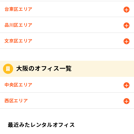
の34.4％が
都市中心部
は違い、サ
合、オフィ
リーメール
しわしわに
「オフィス
以外に拠点
テライトオ
台東区エリア
スは必ずし
から情報漏
なっている
の代わりに
を持つこと
フィスは、
も都心が良
えいする可
ケースも、
バーチャル
で、従業員
従業員の働
いというわ
能性もある
品川区エリア
だらしなく
オフィスを
の通勤負担
き方にスポ
けではな
ので注意し
不潔な印象
検討した」
軽減や地域
ットを当て
く、郊外型
ましょう。
を与えま
と回答しま
文京区エリア
密着型のサ
て定義され
のサテライ
カフェなど
す。特に、
した。 一
ービス提供
ていること
トオフィス
公共の場で
襟もとがよ
方、ザイマ
が可能にな
が特徴で
を活用する
の業務 自宅
れよれのTシ
ックス総研
るため、さ
す。 そのた
ことも選択
ではなかな
ャツは非常
も緊急事態
大阪のオフィス一覧
まざまな業
め、市場規
肢の一つで
か集中でき
に目立って
宣言解除か
種で活用が
模よりも従
す。 3.安定
ないと、カ
しまうの
らすぐの6月
進んでいま
業員のライ
した通信(ネ
フェなど公
で、捨てて
中央区エリア
に、全国の
す。 以下に
フスタイル
ットワーク)
共の場所で
買いなおし
企業を対象
利用率が高
を優先して
環境 分散し
仕事を進め
ましょう。
にした調査
い業種とそ
西区エリア
設置された
たオフィス
る方もいる
また、しわ
をおこない
の背景を箇
サテライト
での仕事を
でしょう。
だらけにな
ました。新
条書きで紹
オフィスの
効率的なも
しかし、不
ってしまっ
型コロナウ
介します。 I
ほうが、支
のにするた
特定多数の
最近みたレンタルオフィス
たワイシャ
イルス収束
T・Web業界
社と比べて
めには、安
人が集まる
ツは、アイ
後のオフィ
プロジェク
小規模な拠