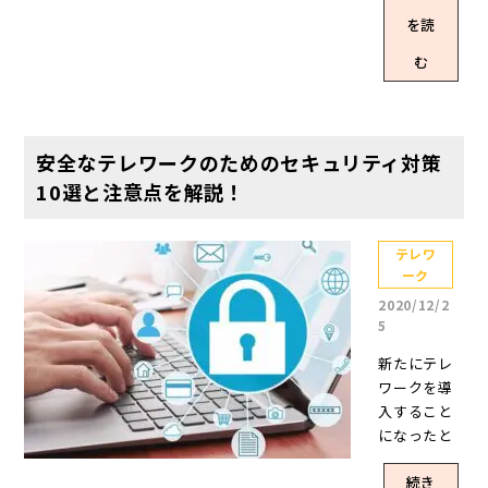
ートワーク
気付かされ
数向けの小
ご紹介しま
を読
時の服装の
た方も少な
規模なスペ
す。 従来の
注意点や、
くないでし
む
ースで、テ
オフィスで
だらしない
ょう。一
レワークの
は感染リス
服装の共通
方、オフィ
一環として
クが高い 従
点につい
スを構えて
活用される
来のオフィ
て、見てい
いるほうは
安全なテレワークのためのセキュリティ対策
ことも特徴
スは、ウイ
きましょ
賃料や維持
です。 サテ
10選と注意点を解説！
ルスや細菌
う。 リモー
費が気にな
ライトオフ
の感染リス
トワーク時
るところで
ィスは、配
クが高いで
のWeb会
す。 「出勤
テレワ
置する場所
す。 JX通信
議、Tシャツ
ーク
の必要がな
によって
社が2020年
でも大丈夫
いなら、オ
「都市型サ
2020/12/2
4月に公開し
リモートワ
フィス自体
5
テライトオ
た「新型コ
ーク時の服
が不要なの
フィス」
ロナウイル
新たにテレ
装につい
ではない
「地方型サ
スの複数感
ワークを導
て、「こん
か」と、オ
テライトオ
染者が発生
入すること
な服装はN
フィスの意
フィス」
した場所」
になったと
G」「Tシャ
義を再考す
「郊外型サ
に関する調
いう企業は
ツで会議に
るきっかけ
テライトオ
査による
続き
多いです。
参加するの