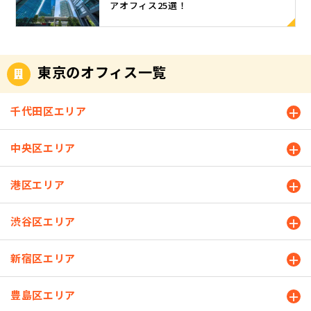
感を間違え
アオフィス25選！
の個人事業
との両立を
る衛星（サ
すが、社員
盗難や紛失
ると「ダボ
主や従業員
図ることが
テライト）
の自宅近く
による情報
ついてい
数5名以下の
可能です。
のように見
にオフィス
漏えいのリ
る」「だら
企業経営者
離職率の低
えることか
を用意する
スクがあり
しない」
に対して調
東京のオフィス一覧
下・定着率
らそう呼ば
ことで、電
ます。USB
「幼い」と
査をおこな
の向上が期
れるように
車通勤を避
がウイルス
いった悪印
いました。
待できるた
なりまし
けることが
に感染して
象を持たれ
千代田区エリア
この調査に
め、郊外型
た。 また、
できます。
いると、そ
てしまいま
よると「コ
サテライト
サテライト
さらに、通
のUSBを使
す。 Tシャ
ロナ禍で働
オフィスは
中央区エリア
オフィスと
勤時間の短
用すること
ツにしろYシ
き方が変わ
働き方改革
支社は同義
縮や通勤の
によってほ
ャツにし
るなか、オ
の一環とし
に捉えられ
ストレス軽
かのパソコ
港区エリア
ろ、ビジネ
フィスは必
ても注目さ
がちです
減といっ
ンにも感染
スシーンで
要と思う
れていま
が、実際に
た、二次的
を広げてし
は基本的に
か？」とい
渋谷区エリア
す。 サテラ
は少し解釈
なメリット
まう恐れも
はジャスト
う質問に対
イトオフィ
が異なりま
も期待でき
あります。
サイズ一択
して、「不
スの利用が
す。業務的
ます。 オフ
新宿区エリア
また、個人
です。 2.よ
要」と回答
多い業種 サ
な観点から
ィスを社員
利用のオン
れよれ、し
したのは40.
テライトオ
見て定義さ
の自宅近く
ラインスト
わしわ 服が
豊島区エリア
0％。経営者
フィスは、
れた支社と
に置く場
レージやフ
よれよれ、