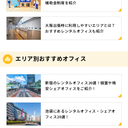
では無理だ
ら、地方公
ます。テレ
補助金制度を紹介
散 オフィス
被害に遭う
b会議の際
と考えられ
共団体が地
ワーク導入
を分散する
だけでな
に、意識し
ていた業務
方型サテラ
の判断材料
ことで、1つ
く、加害者
ておきたい
も「やって
イトオフィ
として、ぜ
のオフィス
になってし
服装のポイ
大阪出張時に利用しやすいエリアとは？
みたらテレ
スを誘致し
ひお役立て
に集まる人
まうことも
ントは3点あ
おすすめレンタルオフィスも紹介
ワークでも
ている場合
ください。
数を減らし
考えられま
ります。 こ
十分対応で
も少なくあ
今こそ！天
て、ウイル
す。社内で
の章でご紹
きる」と感
りません。
翔オフィス
ス感染のリ
管理してい
介する３つ
じた方も多
都市部から
でサテライ
スクを減ら
る顧客リス
のポイント
エリア別おすすめオフィス
いでしょ
地方への移
トオフィ
せます。ま
トが流出す
と、髪型や
う。もちろ
住を促進
ス！ 天翔オ
た、仮に社
る、テレワ
メイク、洗
ん、オンラ
し、自然に
フィスは、
員がウイル
ークで使用
顔などの身
インでは難
囲まれた環
東京でレン
スに感染し
しているパ
だしなみの
しい業務も
新宿のレンタルオフィス20選！個室や格
境で働ける
タルオフィ
ても、オフ
ソコンがウ
ポイントを
安シェアオフィスをご紹介！
あります。
点が、地方
スを多数展
ィスを分散
イルスに感
きちんと押
しかし、職
型サテライ
開してお
しておけ
染して社内
さえていれ
種や業務内
トオフィス
り、士業やI
ば、社内で
や取引先に
ば、マイナ
容によって
の魅力で
T企業など、
の感染拡大
池袋にあるレンタルオフィス・シェアオ
被害を拡大
スの印象は
は自宅やサ
す。 郊外型
幅広い業種
を防ぐこと
フィス20選！
してしま
避けられま
テライトオ
サテライト
の企業にご
ができま
う、詐欺な
す。 1.サイ
フィスでも
オフィス 郊