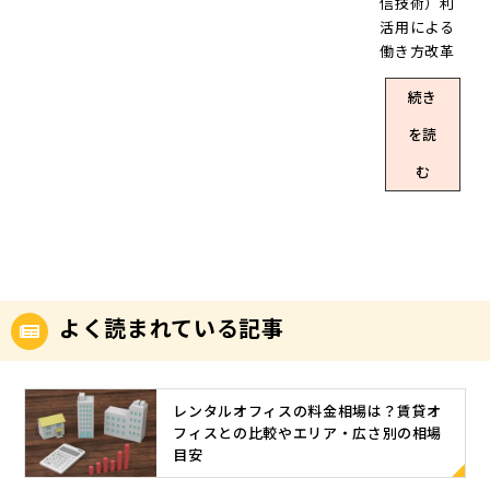
まれます。
信技術）利
通信社のプ
ためには、
ていませ
コロナウイ
都市型サテ
活用による
レスリリー
どういった
ん。 その事
ルスが猛威
ライトオフ
働き方改革
ス 機能や人
点に注意す
実からも分
を振るう現
ィスは、営
の一環とし
を一ヶ所に
ればよいの
かる通り、
在。4月に発
業担当者が
続き
て、政府に
集約したオ
でしょう。
社内規定な
出された緊
外回りの合
より推進さ
フィスビル
今回は、テ
を読
どで服装が
急事態宣言
間に業務を
れていたテ
は、都心に
レワークの
指定されて
以降、感染
行える拠点
レワークで
む
位置するこ
際のセキュ
いる場合を
拡大防止の
として機能
すが、感染
とが多いた
リティ対策
除き、だら
観点から、
し、移動時
症への対応
め感染しや
の注意点に
しなく見え
「勤務時間
間の削減や
が求められ
すいです。
ついて解説
なければ、
短縮」「時
業務の効率
る昨今にお
また、被害
します。 テ
服装に関す
差出勤」
化が期待で
いては、導
を分散でき
レワークに
る指摘を真
「テレワー
きます。ま
入事例が加
ないため、
よく読まれている記事
おけるセキ
に受ける必
ク・リモー
た、本社と
速度的に増
拡散のリス
ュリティ対
要はないで
トワーク」
は異なる場
加していま
クも高いと
策の必要性
しょう。清
といった、
所にオフィ
す。テレワ
いうことで
テレワーク
潔感があ
混雑回避を
スを構える
レンタルオフィスの料金相場は？賃貸オ
ークといえ
す。 ウィズ
をするにあ
り、なおか
念頭に置い
フィスとの比較やエリア・広さ別の相場
ことで、BC
ば在宅勤務
コロナ・ア
たって、セ
つ奇抜なデ
た働き方が
目安
P対策にもな
のイメージ
フターコロ
キュリティ
ザインでな
推奨される
ります。 地
が強いかも
ナでは、感