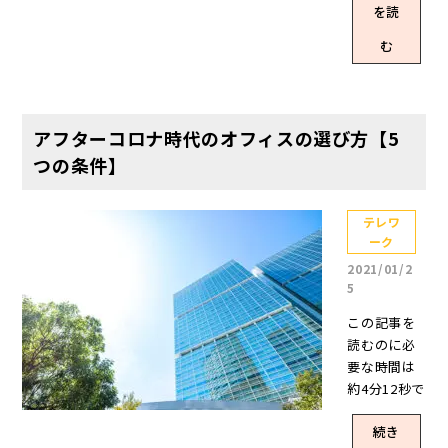
ス対策によ
討する企業
を読
り急激にリ
は増えてい
モートワー
む
ます。 当記
クが浸透し
事では、サ
ましたが、
テライトオ
働き方のル
フィスの種
ールや制度
アフターコロナ時代のオフィスの選び方【5
類や導入に
について、
つの条件】
よるメリッ
細かな疑問
ト、注意点
を感じてい
などを詳し
る方も多い
テレワ
く解説しま
ーク
のではない
す。新たな
でしょう
2021/01/2
オフィス運
か？ 多くの
5
用戦略を検
方が疑問に
討するため
この記事を
思うポイン
の実践的な
読むのに必
トの一つと
情報を探し
要な時間は
して、リモ
ている方
約4分12秒で
ートワーク
は、ぜひ最
す。 新型コ
におけるWe
後までご覧
続き
ロナウイル
b会議時の服