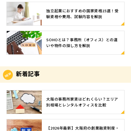
対策は必須
ければ、Tシ
ようになり
方型サテラ
しれません
染・拡散の
です。万が
ャツでもま
ました。 特
独立起業におすすめの国家資格15選！受
イトオフィ
が、実は、
防止という
一、機密性
ったく問題
に、テレワ
験資格や費用、試験内容を解説
ス 地方型サ
働く場所と
観点から、
の高い情報
はありませ
ークにおい
テライトオ
してサテラ
従来の都心
が漏えいす
ん。 「だら
ては、「働
フィスは、
イトオフィ
集中型のオ
るとサイバ
しない服装
き方改革推
都市部に本
スを選択す
フィスを改
ー犯罪の被
SOHOとは？事務所（オフィス）との違
とは具体的
進支援助成
社を持つ企
ることも効
める考えが
いや物件の探し方を解説
害に遭った
にどのよう
金」などで
業が地方に
果的です。
必要とされ
り、個人情
な服装なの
設備導入に
設置するオ
そこでこの
ています。
報が流出す
か？」とい
対しての助
フィスで
ページで
アフターコ
ると詐欺な
う点につい
成制度が設
す。地方創
は、なぜテ
ロナのオフ
ど悪質な犯
新着記事
ては、次の
けられたこ
生や雇用創
レワークで
ィス選び、5
罪に巻き込
章で解説し
ともあり、
出を目的と
在宅勤務で
つの条件 で
まれたりす
ます。 Web
新たにテレ
するケース
はなくサテ
は、具体的
る可能性が
会議時、だ
ワークを導
が多い傾向
ライトオフ
なオフィス
あります。
らしなく見
大阪の事務所家賃はどれくらい？エリア
入する企業
にありま
ィスを選ぶ
選びの条件
また、不十
えたり奇抜
別相場とレンタルオフィスを比較
も増えたと
す。 地域経
のか、その
を5つ、ご紹
分なセキュ
すぎたりす
いいます。
済への貢献
根拠につい
介します。
リティ対策
る服装は避
これまでは
が期待され
て詳しく説
1.オフィス
では、会社
ける テレワ
オンライン
ることか
明していき
を複数に分
【2026年最新】大阪府の創業融資制度・
や従業員が
ークでのWe