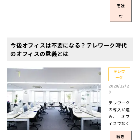
ください。
ス禍によ
装をどうす
を読
サテライト
り、世界中
るか、とい
オフィスと
の企業が働
む
う点があり
は？ サテラ
き方や将来
ます。 「テ
イトオフィ
の事業計画
レワークだ
スとは、本
の変更検討
から楽な服
社から離れ
を余儀なく
今後オフィスは不要になる？テレワーク時代
装をした
た場所に設
される中、
のオフィスの意義とは
い」「自宅
置されるオ
アフターコ
だから何で
フィスで
ロナを見据
もいいので
す。事業運
えたオフィ
テレワ
は」という
営を行う支
ーク
ス選びは、
意見もある
社や営業所
非常に重要
2020/12/2
かもしれま
と異なり、
です。 そこ
8
せんが、最
柔軟な勤務
でこの記事
低限、だら
テレワーク
環境の提供
では、アフ
しなくない
の導入が進
を目的とし
ターコロナ
服装は意識
み、「オフ
ています。
時代のオフ
すべきで
ィスでなく
サテライト
ィスの選び
す。 この記
ても仕事が
オフィスの
方として、5
事で、リモ
続き
できる」と
多くは少人
つの条件を