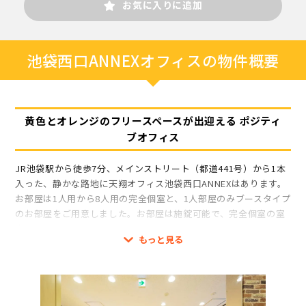
お気に入りに追加
池袋西口ANNEXオフィスの物件概要
黄色とオレンジのフリースペースが出迎える ポジティ
ブオフィス
JR池袋駅から徒歩7分、メインストリート（都道441号）から1本
入った、静かな路地に天翔オフィス池袋西口ANNEXはあります。
お部屋は1人用から8人用の完全個室と、1人部屋のみブースタイプ
のお部屋をご用意しました。お部屋は施錠可能で、完全個室の室
内にはインターホンを設置しています。
もっと見る
初期費用は、契約金と初月のお家賃のみで水道光熱費や更新料、
原状回復費は無料です。
エントランスはオートロックで、1階には専用ポストと宅配ボック
ス(共有)があり、セキュリティ面においても24時間ご安心してご
利用いただけます。