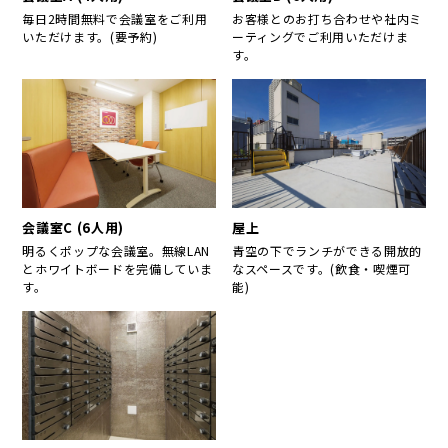
毎日2時間無料で会議室をご利用
お客様とのお打ち合わせや社内ミ
いただけます。(要予約)
ーティングでご利用いただけま
す。
会議室C (6人用)
屋上
明るくポップな会議室。無線LAN
青空の下でランチができる開放的
とホワイトボードを完備していま
なスペースです。(飲食・喫煙可
す。
能)