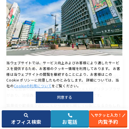
池袋西口の特徴
当ウェブサイトでは、サービス向上およびお客様により適したサービ
スを提供するため、お客様のクッキー情報を利用しております。
お客
様は当ウェブサイトの閲覧を継続することにより、お客様はこの
東京23区の中で新宿区、文京区、中野区などに囲まれた豊島区に
Cookie ポリシーに同意したものとみなします。
詳細については、当
位置する池袋は、地理的にも存在的にも豊島区の中心地。
社の
Cookieの利用について
をご覧ください。
そんな池袋の西口エリアには東武百貨店やメトロポリタンプラザ
があり、池袋西口公園、東京芸術劇場なども有名です。
同意する
繁華街や歓楽街が近いことから治安に関して心配になるかもしれ
ませんが、池袋西口エリアには池袋警察署が、駅周辺には交番が
サクッと入力！
5つあるので、徐々に治安が良くなっているといえます。
オフィス検索
お電話
内覧予約
また、近年再開発も進んでおり、これからの発展がさらに期待で