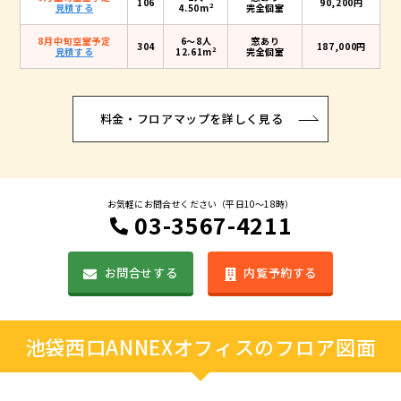
106
90,200円
2
見積する
4.50m
完全個室
8月中旬空室予定
6〜8人
窓あり
304
187,000円
2
見積する
12.61m
完全個室
料金・フロアマップを詳しく見る
お気軽にお問合せください（平日10〜18時）
03-3567-4211
お問合せする
内覧予約する
池袋西口ANNEXオフィスのフロア図面