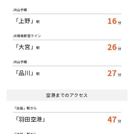
JR山手線
16
「上野」
駅
分
JR湘南新宿ライン
26
「大宮」
駅
分
JR山手線
27
「品川」
駅
分
空港までのアクセス
「池袋」駅から
47
「羽田空港」
分