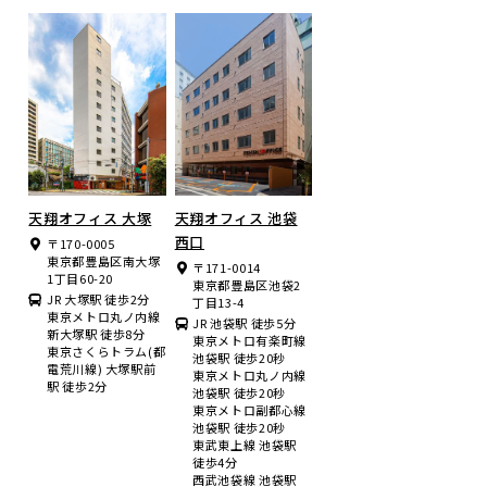
天翔オフィス 大塚
天翔オフィス 池袋
西口
〒170-0005
東京都豊島区南大塚
〒171-0014
1丁目60-20
東京都豊島区池袋2
JR 大塚駅 徒歩2分
丁目13-4
東京メトロ丸ノ内線
JR 池袋駅 徒歩5分
新大塚駅 徒歩8分
東京メトロ有楽町線
東京さくらトラム(都
池袋駅 徒歩20秒
電荒川線) 大塚駅前
東京メトロ丸ノ内線
駅 徒歩2分
池袋駅 徒歩20秒
東京メトロ副都心線
池袋駅 徒歩20秒
東武東上線 池袋駅
徒歩4分
西武池袋線 池袋駅