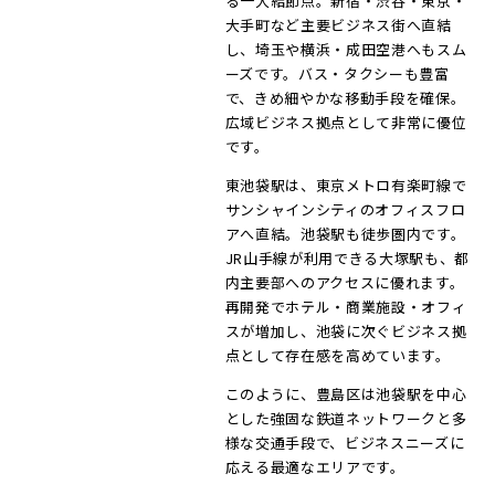
る一大結節点。新宿・渋谷・東京・
大手町など主要ビジネス街へ直結
し、埼玉や横浜・成田空港へもスム
ーズです。バス・タクシーも豊富
で、きめ細やかな移動手段を確保。
広域ビジネス拠点として非常に優位
です。
東池袋駅は、東京メトロ有楽町線で
サンシャインシティのオフィスフロ
アへ直結。池袋駅も徒歩圏内です。
JR山手線が利用できる大塚駅も、都
内主要部へのアクセスに優れます。
再開発でホテル・商業施設・オフィ
スが増加し、池袋に次ぐビジネス拠
点として存在感を高めています。
このように、豊島区は池袋駅を中心
とした強固な鉄道ネットワークと多
様な交通手段で、ビジネスニーズに
応える最適なエリアです。