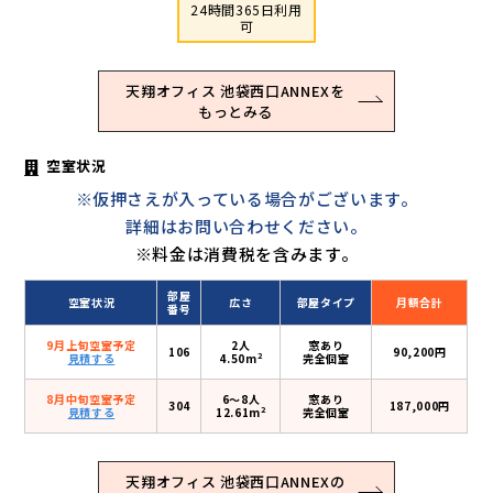
24時間365日利用
可
天翔オフィス 池袋西口ANNEXを
もっとみる
空室状況
※仮押さえが入っている場合がございます。
詳細はお問い合わせください。
※料金は消費税を含みます。
部屋
空室状況
広さ
部屋タイプ
月額合計
番号
9月上旬空室予定
2人
窓あり
106
90,200円
2
見積する
4.50m
完全個室
8月中旬空室予定
6〜8人
窓あり
304
187,000円
2
見積する
12.61m
完全個室
天翔オフィス 池袋西口ANNEXの