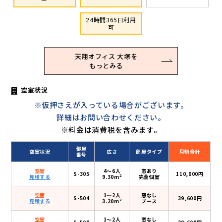
24時間365日利用
可
天翔オフィス 大塚を
もっとみる
空室状況
※仮押さえが入っている場合がございます。
詳細はお問い合わせください。
※料金は消費税を含みます。
部屋
空室状況
広さ
部屋タイプ
月額合計
番号
空室
4〜6人
窓あり
S-305
110,000円
2
見積する
9.30m
完全個室
空室
1〜2人
窓なし
S-504
39,600円
2
見積する
3.20m
ブース
空室
1〜2人
窓なし