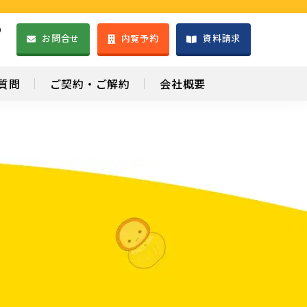
）
お問合せ
内覧予約
資料請求
1
質問
ご契約・ご解約
会社概要