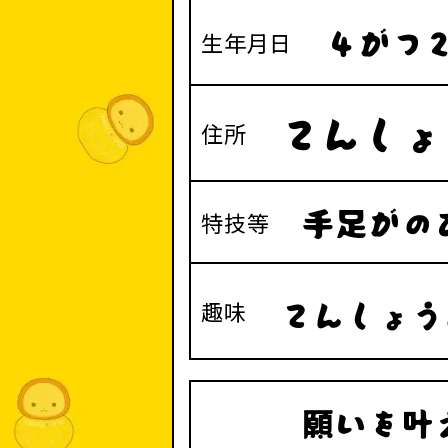
４がつ
生年月日
てんしょ
住所
手足がの
特技等
てんしょう
趣味
願いを叶