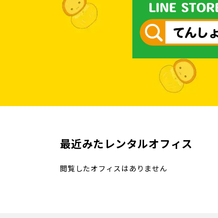
最近みたレンタルオフィス
閲覧したオフィスはありません