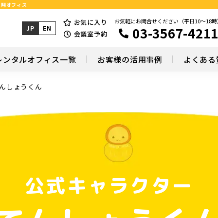
天翔オフィス
お気軽にお問合せください（平日10～18時
お気に入り
03-3567-421
JP
EN
会議室予約
レンタルオフィス一覧
お客様の活用事例
よくある
てんしょうくん
公式キャラクター