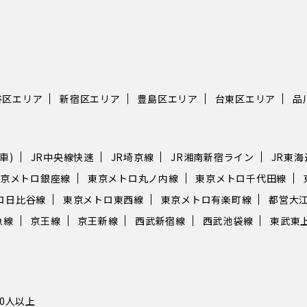
谷区エリア
新宿区エリア
豊島区エリア
台東区エリア
品
車)
JR中央線快速
JR埼京線
JR湘南新宿ライン
JR東
京メトロ銀座線
東京メトロ丸ノ内線
東京メトロ千代田線
ロ日比谷線
東京メトロ東西線
東京メトロ有楽町線
都営大
急線
京王線
京王新線
西武新宿線
西武池袋線
東武東
10人以上