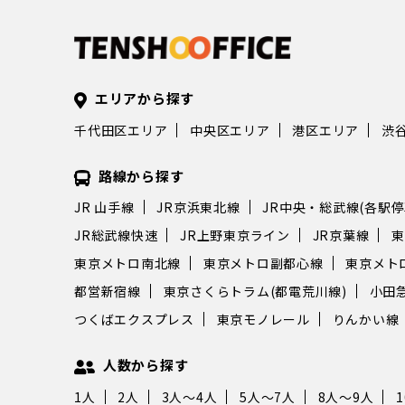
エリアから探す
千代田区エリア
中央区エリア
港区エリア
渋
路線から探す
JR 山手線
JR京浜東北線
JR中央・総武線(各駅停
JR総武線快速
JR上野東京ライン
JR京葉線
東
東京メトロ南北線
東京メトロ副都心線
東京メト
都営新宿線
東京さくらトラム(都電荒川線)
小田
つくばエクスプレス
東京モノレール
りんかい線
人数から探す
1人
2人
3人～4人
5人～7人
8人～9人