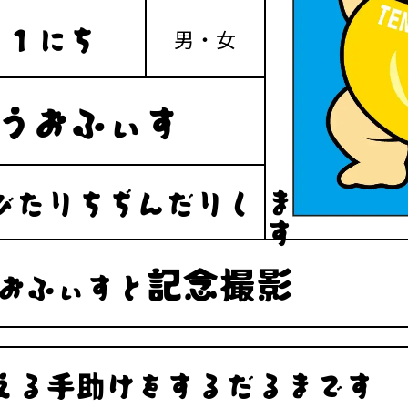
２１にち
男・女
うおふぃす
びたりちぢんだりし
ます
記念撮影
おふぃすと
える手助けをするだるまです