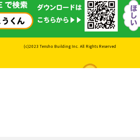
(c)2023 Tensho Building Inc. All Rights Reserved