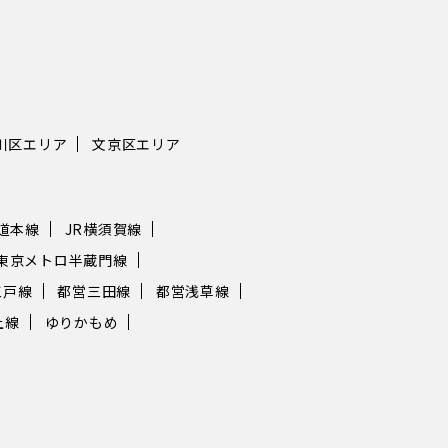
川区エリア
文京区エリア
海道本線
JR横須賀線
東京メトロ半蔵門線
江戸線
都営三田線
都営浅草線
上線
ゆりかもめ