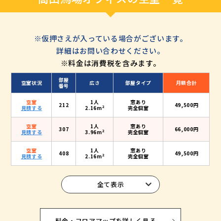
※仮押さえが入っている場合がございます。
詳細はお問い合わせください。
※料金は消費税を含みます。
部屋
空室状況
広さ
部屋タイプ
月額合計
番号
空室
1人
窓あり
212
49,500円
2
見積する
2.16m
完全個室
空室
1人
窓あり
307
66,000円
2
見積する
3.96m
完全個室
空室
1人
窓あり
408
49,500円
2
見積する
2.16m
完全個室
全て表示
料金・フロアマップを詳しく見る