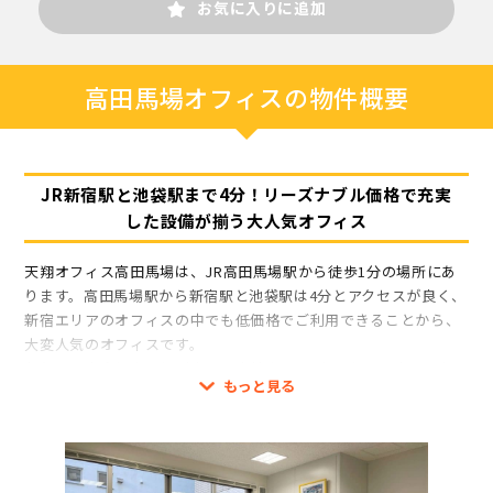
お気に入りに追加
高田馬場オフィスの物件概要
JR新宿駅と池袋駅まで4分！リーズナブル価格で充実
した設備が揃う大人気オフィス
天翔オフィス高田馬場は、JR高田馬場駅から徒歩1分の場所にあ
ります。高田馬場駅から新宿駅と池袋駅は4分とアクセスが良く、
新宿エリアのオフィスの中でも低価格でご利用できることから、
大変人気のオフィスです。
お部屋は完全個室・個別空調・窓付きで、1人用から14人用のお
もっと見る
部屋をご用意しました。お部屋は施錠可能で、室内にはインター
ホンを設置しています。また、エントランスはオートロックのた
めセキュリティ面においても24時間ご安心してご利用いただけま
す。
共有設備として、毎日2時間無料で使える会議室が3室と応接室、