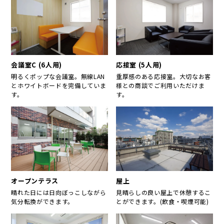
会議室C (6人用)
応接室 (5人用)
明るくポップな会議室。無線LAN
重厚感のある応接室。大切なお客
とホワイトボードを完備していま
様との商談でご利用いただけま
す。
す。
オープンテラス
屋上
晴れた日には日向ぼっこしながら
見晴らしの良い屋上で休憩するこ
気分転換ができます。
とができます。(飲食・喫煙可能)