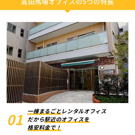
高田馬場オフィスの5つの特長
一棟まるごと
レンタルオフィス
01
だから
駅近のオフィスを
格安料金で！