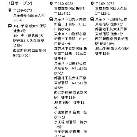
7日オープン)
〒160-0022
〒169-0072
東京都新宿区新宿5
東京都新宿区大久保
〒169-0073
丁目14-12
1丁目2-1
東京都新宿区百人町
東京メトロ丸ノ内線
東京メトロ副都心線
1-6-6
新宿三丁目駅 E1出
東新宿駅 徒歩2分
JR山手線 新大久保駅
口徒歩4分
都営地下鉄大江戸線
徒歩3分
東京メトロ副都心線
東新宿駅 徒歩2分
JR中央・総武線(各
新宿三丁目駅 E1出
西武新宿線 西武新宿
駅停車) 大久保駅 徒
口徒歩4分
駅 徒歩10分
歩5分
都営地下鉄新宿線 新
JR山手線 新大久保駅
西武新宿線 西武新宿
宿三丁目駅 E1出口
徒歩12分
駅 徒歩5分
徒歩4分
東京メトロ副都心線
東新宿駅 A3出口徒
歩5分
都営地下鉄大江戸線
東新宿駅 A3出口徒
歩5分
西武新宿線 西武新宿
駅 徒歩11分
JR 新宿駅 徒歩12
分
小田急線 新宿駅 徒
歩12分
京王線 新宿駅 徒歩
12分
京王新線 新宿駅 徒
歩12分