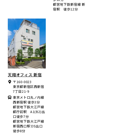
都営地下鉄新宿線 新
宿駅 徒歩12分
天翔オフィス 新宿
〒160-0023
東京都新宿区西新宿
7丁目21-9
東京メトロ丸ノ内線
西新宿駅 徒歩3分
都営地下鉄大江戸線
都庁前駅 A1(B2)出
口徒歩7分
都営地下鉄大江戸線
新宿西口駅 D5出口
徒歩8分