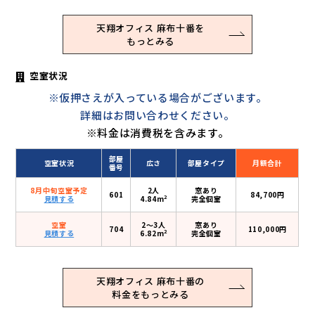
天翔オフィス 麻布十番を
もっとみる
空室状況
※仮押さえが入っている場合がございます。
詳細はお問い合わせください。
※料金は消費税を含みます。
部屋
空室状況
広さ
部屋タイプ
月額合計
番号
8月中旬空室予定
2人
窓あり
601
84,700円
2
見積する
4.84m
完全個室
空室
2〜3人
窓あり
704
110,000円
2
見積する
6.82m
完全個室
天翔オフィス 麻布十番の
料金をもっとみる