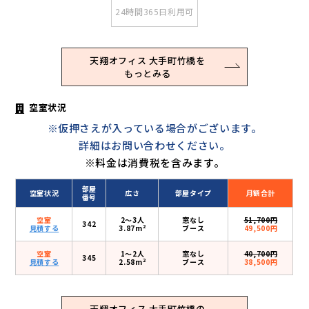
24時間365日利用可
天翔オフィス 大手町竹橋を
もっとみる
空室状況
※仮押さえが入っている場合がございます。
詳細はお問い合わせください。
※料金は消費税を含みます。
部屋
空室状況
広さ
部屋タイプ
月額合計
番号
空室
2〜3人
窓なし
51,700円
342
2
見積する
3.87m
ブース
49,500円
空室
1〜2人
窓なし
40,700円
345
2
見積する
2.58m
ブース
38,500円
天翔オフィス 大手町竹橋の