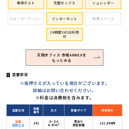
専用ポスト
宅配ボックス
シュレッダー
ウォーターサーバー
インターネット
喫煙スペース
24時間365日利用
可
天翔オフィス 赤坂ANNEXを
もっとみる
空室状況
※仮押さえが入っている場合がございます。
詳細はお問い合わせください。
※料金は消費税を含みます。
部屋
空室状況
広さ
部屋タイプ
月額合計
番号
空室
2〜3人
窓あり
201
121,000円
2
見積する
6.47m
完全個室