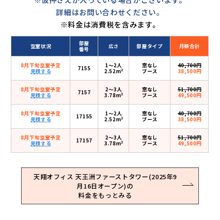
詳細はお問い合わせください。
※料金は消費税を含みます。
部屋
空室状況
広さ
部屋タイプ
月額合計
番号
8月下旬空室予定
1〜2人
窓なし
40,700円
7155
2
見積する
2.52m
ブース
38,500円
8月下旬空室予定
2〜3人
窓なし
51,700円
7157
2
見積する
3.78m
ブース
49,500円
8月下旬空室予定
1〜2人
窓なし
40,700円
17155
2
見積する
2.52m
ブース
38,500円
8月下旬空室予定
2〜3人
窓なし
51,700円
17157
2
見積する
3.78m
ブース
49,500円
天翔オフィス 天王洲ファーストタワー(2025年9
月16日オープン)の
料金をもっとみる