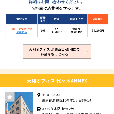
詳細はお問い合わせください。
※料金は消費税を含みます。
部屋
空室状況
広さ
部屋タイプ
月額合計
番号
9月上旬空室予定
2人
窓あり
106
90,200円
2
見積する
4.50m
完全個室
天翔オフィス 池袋西口ANNEXの
料金をもっとみる
天翔オフィス 代々木ANNEX
〒151-0053
東京都渋谷区代々木1丁目30-14
JR 代々木駅 徒歩2分