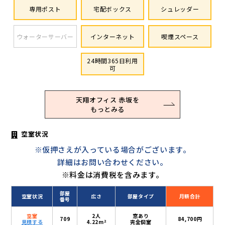
専用ポスト
宅配ボックス
シュレッダー
ウォーターサーバー
インターネット
喫煙スペース
24時間365日利用
可
天翔オフィス 赤坂を
もっとみる
空室状況
※仮押さえが入っている場合がございます。
詳細はお問い合わせください。
※料金は消費税を含みます。
部屋
空室状況
広さ
部屋タイプ
月額合計
番号
空室
2人
窓あり
709
84,700円
2
見積する
4.22m
完全個室