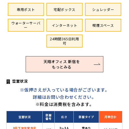
専用ポスト
宅配ボックス
シュレッダー
ウォーターサーバ
インターネット
喫煙スペース
ー
24時間365日利用
可
天翔オフィス 新宿を
もっとみる
空室状況
※仮押さえが入っている場合がございます。
詳細はお問い合わせください。
※料金は消費税を含みます。
部屋
空室状況
広さ
部屋タイプ
月額合計
番号
8月下旬空室予定
2〜3人
窓あり