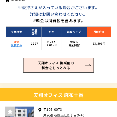
※仮押さえが入っている場合がございます。
詳細はお問い合わせください。
※料金は消費税を含みます。
部屋
空室状況
広さ
部屋タイプ
月額合計
番号
空室
2〜3人
窓なし
1207
93,500円
2
見積する
7.01m
完全個室
天翔オフィス 後楽園の
料金をもっとみる
天翔オフィス 麻布十番
〒108-0073
東京都港区三田1丁目3-40