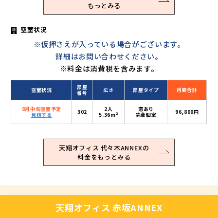
もっとみる
空室状況
※仮押さえが入っている場合がございます。
詳細はお問い合わせください。
※料金は消費税を含みます。
部屋
空室状況
広さ
部屋タイプ
月額合計
番号
8月中旬空室予定
2人
窓あり
302
96,800円
2
見積する
5.36m
完全個室
天翔オフィス 代々木ANNEXの
料金をもっとみる
天翔オフィス 赤坂ANNEX