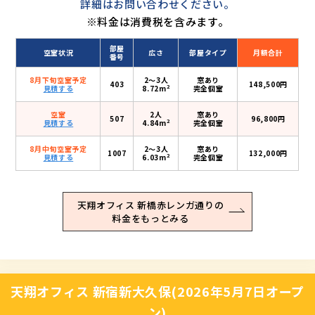
詳細はお問い合わせください。
※料金は消費税を含みます。
部屋
空室状況
広さ
部屋タイプ
月額合計
番号
8月下旬空室予定
2〜3人
窓あり
403
148,500円
2
見積する
8.72m
完全個室
空室
2人
窓あり
507
96,800円
2
見積する
4.84m
完全個室
8月中旬空室予定
2〜3人
窓あり
1007
132,000円
2
見積する
6.03m
完全個室
天翔オフィス 新橋赤レンガ通りの
料金をもっとみる
天翔オフィス 新宿新大久保(2026年5月7日オープ
ン)