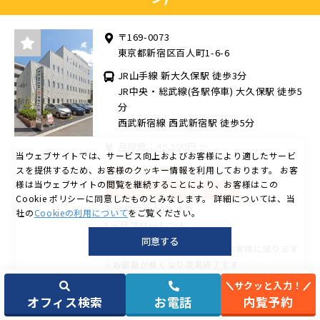
〒169-0073
東京都新宿区百人町1-6-6
JR山手線 新大久保駅 徒歩3分
JR中央・総武線(各駅停車) 大久保駅 徒歩5
分
西武新宿線 西武新宿駅 徒歩5分
月額費：49,500円 ～
当ウェブサイトでは、サービス向上およびお客様により適したサービ
キャンペーン情報
スを提供するため、お客様のクッキー情報を利用しております。
お客
様は当ウェブサイトの閲覧を継続することにより、お客様はこの
オープニングキャンペーン
Cookie ポリシーに同意したものとみなします。
詳細については、当
入室契約金90％オフ
社の
Cookieの利用について
をご覧ください。
1ヶ月フリーレント
同意する
※新規かつ6ヵ月以上ご入居のお客様に限ります
※お部屋が無くなり次第終了です
サクッと入力！
無料サービス
オフィス検索
お電話
内覧予約
オートロック
完全個室
ブースタイプ