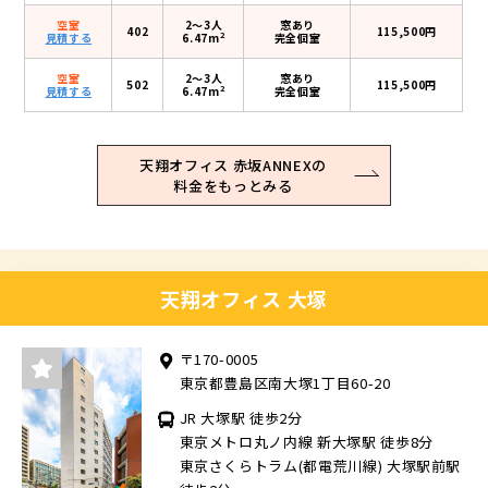
空室
2〜3人
窓あり
402
115,500円
2
見積する
6.47m
完全個室
空室
2〜3人
窓あり
502
115,500円
2
見積する
6.47m
完全個室
天翔オフィス 赤坂ANNEXの
料金をもっとみる
天翔オフィス 大塚
〒170-0005
東京都豊島区南大塚1丁目60-20
JR 大塚駅 徒歩2分
東京メトロ丸ノ内線 新大塚駅 徒歩8分
東京さくらトラム(都電荒川線) 大塚駅前駅