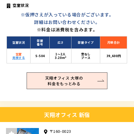
空室状況
※仮押さえが入っている場合がございます。
詳細はお問い合わせください。
※料金は消費税を含みます。
部屋
空室状況
広さ
部屋タイプ
月額合計
番号
空室
1〜2人
窓なし
S-504
39,600円
2
見積する
3.20m
ブース
天翔オフィス 大塚の
料金をもっとみる
天翔オフィス 新宿
〒160-0023