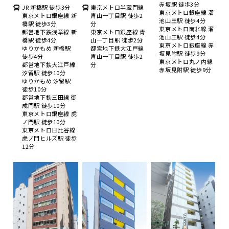
赤坂駅 徒歩3分
JR 新橋駅 徒歩3分
東京メトロ半蔵門線
東京メトロ銀座線 溜
東京メトロ銀座線 新
青山一丁目駅 徒歩2
池山王駅 徒歩4分
橋駅 徒歩3分
分
東京メトロ南北線 溜
都営地下鉄浅草線 新
東京メトロ銀座線 青
池山王駅 徒歩4分
橋駅 徒歩4分
山一丁目駅 徒歩2分
東京メトロ銀座線 赤
ゆりかもめ 新橋駅
都営地下鉄大江戸線
坂見附駅 徒歩9分
徒歩4分
青山一丁目駅 徒歩2
東京メトロ丸ノ内線
都営地下鉄大江戸線
分
赤坂見附駅 徒歩9分
汐留駅 徒歩10分
ゆりかもめ 汐留駅
徒歩10分
都営地下鉄三田線 御
成門駅 徒歩10分
東京メトロ銀座線 虎
ノ門駅 徒歩10分
東京メトロ日比谷線
虎ノ門ヒルズ駅 徒歩
12分