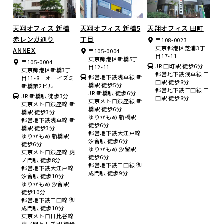
天翔オフィス 新橋
天翔オフィス 新橋5
天翔オフィス 田町
赤レンガ通り
丁目
〒108-0023
東京都港区芝浦3丁
ANNEX
〒105-0004
目17-11
東京都港区新橋5丁
〒105-0004
JR 田町駅 徒歩6分
目12-11
東京都港区新橋3丁
都営地下鉄浅草線 三
都営地下鉄浅草線 新
目11-8 オーイズミ
田駅 徒歩8分
橋駅 徒歩5分
新橋第2ビル
都営地下鉄三田線 三
JR 新橋駅 徒歩6分
JR 新橋駅 徒歩3分
田駅 徒歩8分
東京メトロ銀座線 新
東京メトロ銀座線 新
橋駅 徒歩6分
橋駅 徒歩3分
ゆりかもめ 新橋駅
都営地下鉄浅草線 新
徒歩6分
橋駅 徒歩3分
都営地下鉄大江戸線
ゆりかもめ 新橋駅
汐留駅 徒歩6分
徒歩6分
ゆりかもめ 汐留駅
東京メトロ銀座線 虎
徒歩6分
ノ門駅 徒歩8分
都営地下鉄三田線 御
都営地下鉄大江戸線
成門駅 徒歩9分
汐留駅 徒歩10分
ゆりかもめ 汐留駅
徒歩10分
都営地下鉄三田線 御
成門駅 徒歩10分
東京メトロ日比谷線
虎ノ門ヒルズ駅 徒歩