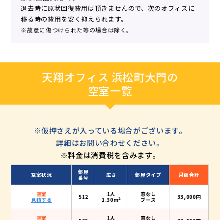
退去時に原状回復費用は頂きませんので、次のオフィスに
移る時の費用を安く抑えられます。
※故意に傷つけられた等の場合は除く。
天翔オフィス 浜松町大門の
空室一覧
※仮押さえが入っている場合がございます。
詳細はお問い合わせください。
※料金は消費税を含みます。
部屋
空室状況
広さ
部屋タイプ
月額合計
番号
空室
1人
窓なし
512
33,000円
2
見積する
1.30m
ブース
空室
1人
窓なし