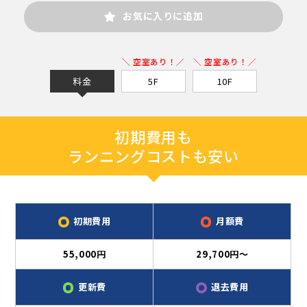
お気に入りに追加
＼ 空室あり！／
＼ 空室あり！／
料金
5F
10F
初期費用も
ランニングコストも安い
初期費用
月額費
55,000円
29,700円～
更新費
退去費用