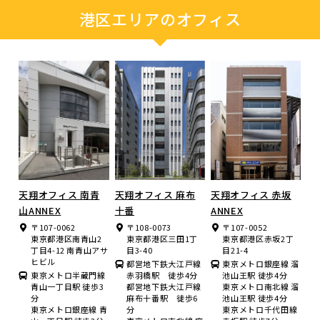
港区エリアのオフィス
天翔オフィス 南青
天翔オフィス 麻布
天翔オフィス 赤坂
山ANNEX
十番
ANNEX
〒107-0062
〒108-0073
〒107-0052
東京都港区南青山2
東京都港区三田1丁
東京都港区赤坂2丁
丁目4-12 南青山アサ
目3-40
目21-4
ヒビル
都営地下鉄大江戸線
東京メトロ銀座線 溜
東京メトロ半蔵門線
赤羽橋駅 徒歩4分
池山王駅 徒歩4分
青山一丁目駅 徒歩3
都営地下鉄大江戸線
東京メトロ南北線 溜
分
麻布十番駅 徒歩6
池山王駅 徒歩4分
東京メトロ銀座線 青
分
東京メトロ千代田線