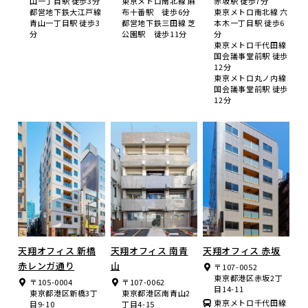
山一丁目駅 徒歩3分
東京メトロ南北線 麻
赤坂駅 徒歩7分
都営地下鉄大江戸線
布十番駅 徒歩6分
東京メトロ南北線 六
青山一丁目駅 徒歩3
都営地下鉄三田線 芝
本木一丁目駅 徒歩6
分
公園駅 徒歩11分
分
東京メトロ千代田線
国会議事堂前駅 徒歩
12分
東京メトロ丸ノ内線
国会議事堂前駅 徒歩
12分
天翔オフィス 新橋
天翔オフィス 南青
天翔オフィス 赤坂
赤レンガ通り
山
〒107-0052
東京都港区赤坂2丁
〒105-0004
〒107-0062
目14-11
東京都港区新橋3丁
東京都港区南青山2
東京メトロ千代田線
目9-10
丁目4-15