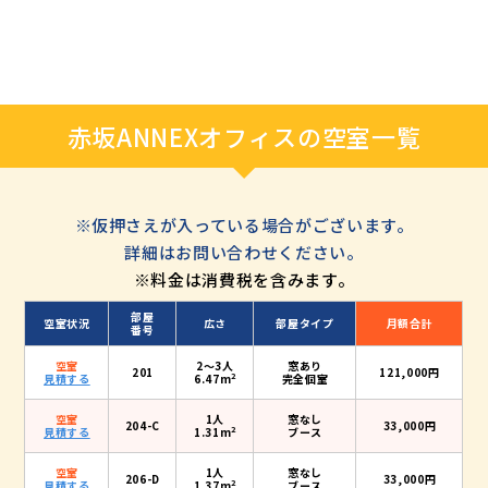
3人～4人向けオフィスはこちら
5人～7人向けオフィスはこちら
8人～9人向けオフィスはこちら
10人以上向けオフィスはこちら
1人向けオフィスはこちら
赤坂ANNEXオフィスの空室一覧
※仮押さえが入っている場合がございます。
詳細はお問い合わせください。
※料金は消費税を含みます。
部屋
空室状況
広さ
部屋タイプ
月額合計
番号
空室
2〜3人
窓あり
201
121,000円
2
見積する
6.47m
完全個室
空室
1人
窓なし
204-C
33,000円
2
見積する
1.31m
ブース
空室
1人
窓なし
206-D
33,000円
2
見積する
1.37m
ブース