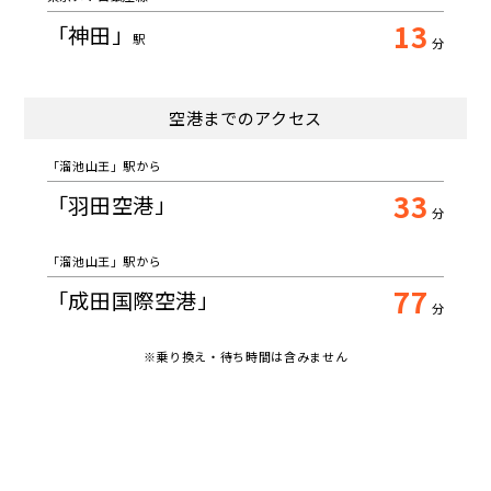
13
「神田」
駅
分
空港までのアクセス
「溜池山王」駅から
33
「羽田空港」
分
「溜池山王」駅から
77
「成田国際空港」
分
※乗り換え・待ち時間は含みません