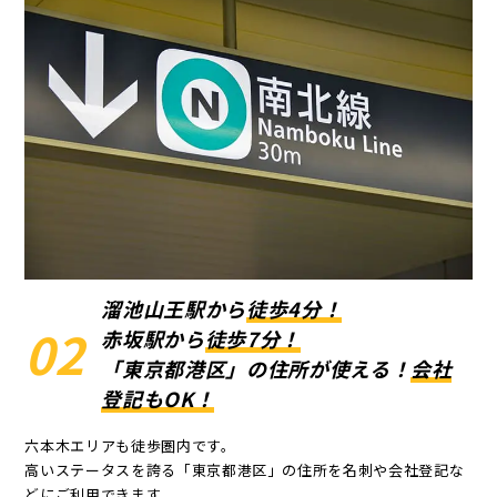
溜池山王駅から
徒歩4分！
02
赤坂駅から
徒歩7分！
「東京都港区」の住所が使える！
会社
登記もOK！
六本木エリアも徒歩圏内です。
高いステータスを誇る「東京都港区」の住所を名刺や会社登記な
どにご利用できます。