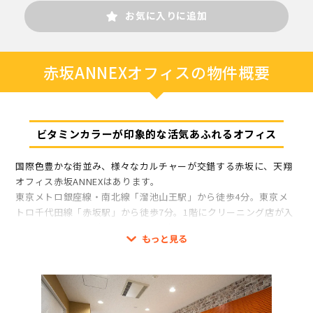
お気に入りに追加
赤坂ANNEXオフィスの物件概要
ビタミンカラーが印象的な活気あふれるオフィス
国際色豊かな街並み、様々なカルチャーが交錯する赤坂に、天翔
オフィス赤坂ANNEXはあります。
東京メトロ銀座線・南北線「溜池山王駅」から徒歩4分。東京メ
トロ千代田線「赤坂駅」から徒歩7分。1階にクリーニング店が入
っているオフィスが天翔オフィス赤坂ANNEXです。
もっと見る
1人用から12人用までご利用人数に合わせた多様なお部屋をご用
意しました。また、1人部屋は完全個室とブースタイプの2種類か
らお選びいただけます。
お部屋は全室施錠可能で、エントランスはオートロックです。そ
のため、セキュリティ面においても24時間安心してご利用いただ