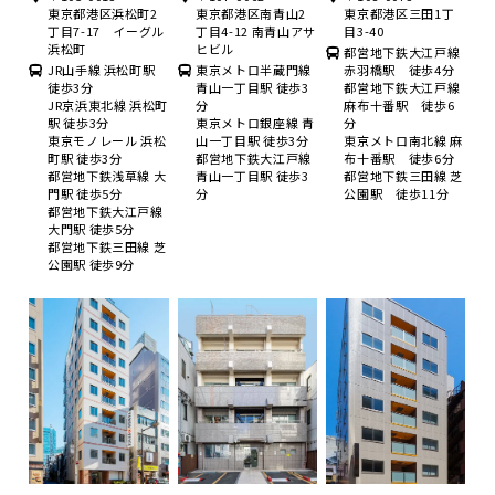
東京都港区浜松町2
東京都港区南青山2
東京都港区三田1丁
丁目7-17 イーグル
丁目4-12 南青山アサ
目3-40
浜松町
ヒビル
都営地下鉄大江戸線
JR山手線 浜松町駅
東京メトロ半蔵門線
赤羽橋駅 徒歩4分
徒歩3分
青山一丁目駅 徒歩3
都営地下鉄大江戸線
JR京浜東北線 浜松町
分
麻布十番駅 徒歩6
駅 徒歩3分
東京メトロ銀座線 青
分
東京モノレール 浜松
山一丁目駅 徒歩3分
東京メトロ南北線 麻
町駅 徒歩3分
都営地下鉄大江戸線
布十番駅 徒歩6分
都営地下鉄浅草線 大
青山一丁目駅 徒歩3
都営地下鉄三田線 芝
門駅 徒歩5分
分
公園駅 徒歩11分
都営地下鉄大江戸線
大門駅 徒歩5分
都営地下鉄三田線 芝
公園駅 徒歩9分