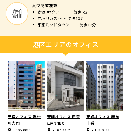
大型商業施設
赤坂Bizタワー …… 徒歩6分
赤坂サカス …… 徒歩10分
東京ミッドタウン …… 徒歩12分
港区エリアのオフィス
天翔オフィス 浜松
天翔オフィス 南青
天翔オフィス 麻布
町大門
山ANNEX
十番
〒105-0013
〒107-0062
〒108-0073