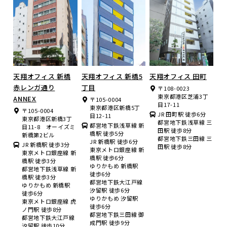
天翔オフィス 新橋
天翔オフィス 新橋5
天翔オフィス 田町
赤レンガ通り
丁目
〒108-0023
東京都港区芝浦3丁
ANNEX
〒105-0004
目17-11
東京都港区新橋5丁
〒105-0004
JR 田町駅 徒歩6分
目12-11
東京都港区新橋3丁
都営地下鉄浅草線 三
都営地下鉄浅草線 新
目11-8 オーイズミ
田駅 徒歩8分
橋駅 徒歩5分
新橋第2ビル
都営地下鉄三田線 三
JR 新橋駅 徒歩6分
JR 新橋駅 徒歩3分
田駅 徒歩8分
東京メトロ銀座線 新
東京メトロ銀座線 新
橋駅 徒歩6分
橋駅 徒歩3分
ゆりかもめ 新橋駅
都営地下鉄浅草線 新
徒歩6分
橋駅 徒歩3分
都営地下鉄大江戸線
ゆりかもめ 新橋駅
汐留駅 徒歩6分
徒歩6分
ゆりかもめ 汐留駅
東京メトロ銀座線 虎
徒歩6分
ノ門駅 徒歩8分
都営地下鉄三田線 御
都営地下鉄大江戸線
成門駅 徒歩9分
汐留駅 徒歩10分