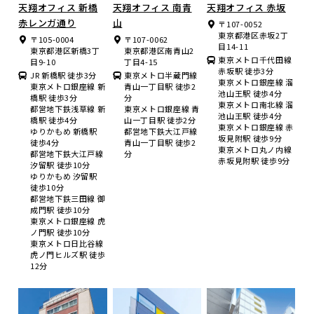
天翔オフィス 新橋
天翔オフィス 南青
天翔オフィス 赤坂
赤レンガ通り
山
〒107-0052
東京都港区赤坂2丁
〒105-0004
〒107-0062
目14-11
東京都港区新橋3丁
東京都港区南青山2
東京メトロ千代田線
目9-10
丁目4-15
赤坂駅 徒歩3分
JR 新橋駅 徒歩3分
東京メトロ半蔵門線
東京メトロ銀座線 溜
東京メトロ銀座線 新
青山一丁目駅 徒歩2
池山王駅 徒歩4分
橋駅 徒歩3分
分
東京メトロ南北線 溜
都営地下鉄浅草線 新
東京メトロ銀座線 青
池山王駅 徒歩4分
橋駅 徒歩4分
山一丁目駅 徒歩2分
東京メトロ銀座線 赤
ゆりかもめ 新橋駅
都営地下鉄大江戸線
坂見附駅 徒歩9分
徒歩4分
青山一丁目駅 徒歩2
東京メトロ丸ノ内線
都営地下鉄大江戸線
分
赤坂見附駅 徒歩9分
汐留駅 徒歩10分
ゆりかもめ 汐留駅
徒歩10分
都営地下鉄三田線 御
成門駅 徒歩10分
東京メトロ銀座線 虎
ノ門駅 徒歩10分
東京メトロ日比谷線
虎ノ門ヒルズ駅 徒歩
12分