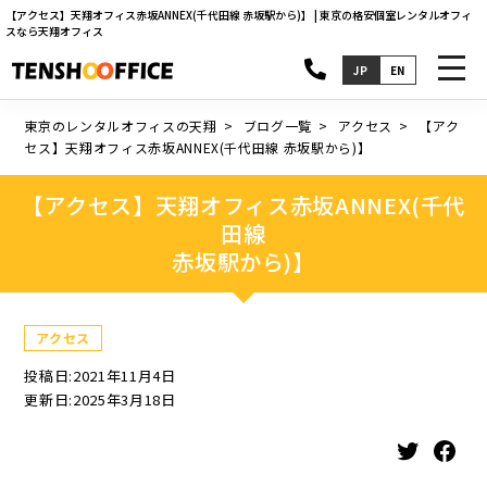
【アクセス】天翔オフィス赤坂ANNEX(千代田線 赤坂駅から)】 | 東京の格安個室レンタルオフィ
スなら天翔オフィス
toggl
JP
EN
navig
東京のレンタルオフィスの天翔
ブログ一覧
アクセス
【アク
セス】天翔オフィス赤坂ANNEX(千代田線 赤坂駅から)】
【アクセス】天翔オフィス赤坂ANNEX(千代
田線
赤坂駅から)】
アクセス
投稿日:2021年11月4日
更新日:2025年3月18日
Twitter
Facebook