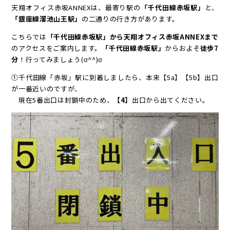
天翔オフィス赤坂ANNEXは、最寄り駅の
「千代田線赤坂駅」
と、
「
銀座線溜池山王駅
」
の二通りの行き方があります。
こちらでは
「
千代田線赤坂駅
」から天翔オフィス赤坂ANNEXまで
のアクセスをご案内します。
「
千代田線赤坂駅
」
からおよそ
徒歩7
分
！行ってみましょう(σ^^)σ
①千代田線「赤坂」駅に到着しましたら、本来【5a】【5b】出口
が一番近いのですが、
現在5番出口は封鎖中のため、
【4】
出口から出てください。