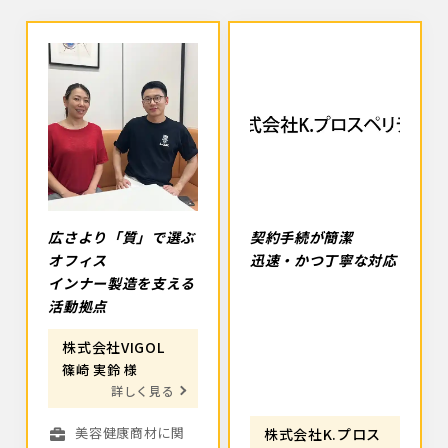
広さより「質」で選ぶ
契約手続が簡潔
オフィス
迅速・かつ丁寧な対応
インナー製造を支える
活動拠点
株式会社VIGOL
篠崎 実鈴 様
詳しく見る
美容健康商材に関
株式会社K.プロス