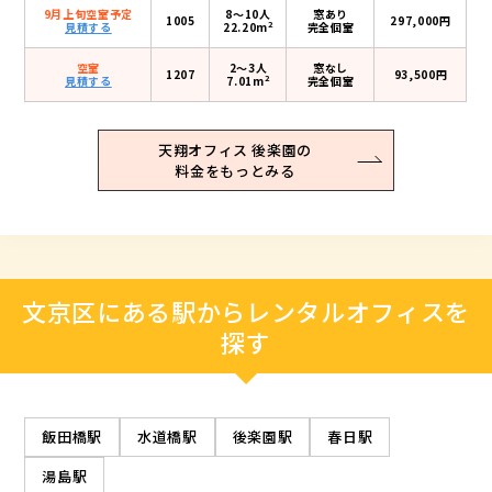
9月上旬空室予定
8〜10人
窓あり
1005
297,000円
2
見積する
22.20m
完全個室
空室
2〜3人
窓なし
1207
93,500円
2
見積する
7.01m
完全個室
天翔オフィス 後楽園の
料金をもっとみる
文京区にある駅からレンタルオフィスを
探す
飯田橋駅
水道橋駅
後楽園駅
春日駅
湯島駅