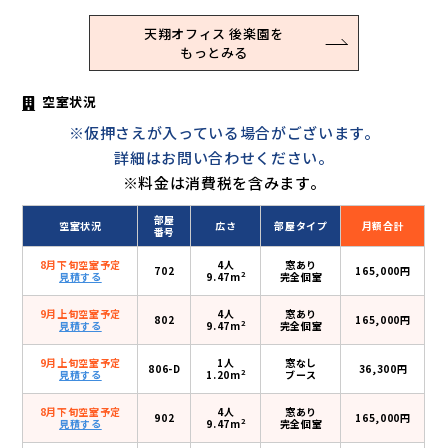
天翔オフィス 後楽園を
もっとみる
空室状況
※仮押さえが入っている場合がございます。
詳細はお問い合わせください。
※料金は消費税を含みます。
部屋
空室状況
広さ
部屋タイプ
月額合計
番号
8月下旬空室予定
4人
窓あり
702
165,000円
2
見積する
9.47m
完全個室
9月上旬空室予定
4人
窓あり
802
165,000円
2
見積する
9.47m
完全個室
9月上旬空室予定
1人
窓なし
806-D
36,300円
2
見積する
1.20m
ブース
8月下旬空室予定
4人
窓あり
902
165,000円
2
見積する
9.47m
完全個室