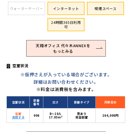
ウォーターサーバー
インターネット
喫煙スペース
24時間365日利用
可
天翔オフィス 代々木ANNEXを
もっとみる
空室状況
※仮押さえが入っている場合がございます。
詳細はお問い合わせください。
※料金は消費税を含みます。
部屋
空室状況
広さ
部屋タイプ
月額合計
番号
空室
8〜10人
窓あり
006
264,000円
2
見積する
17.03m
完全個室