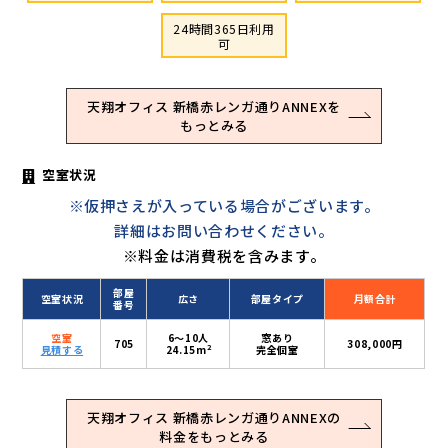
24時間365日利用
可
天翔オフィス 新橋赤レンガ通りANNEXを
もっとみる
空室状況
※仮押さえが入っている場合がございます。
詳細はお問い合わせください。
※料金は消費税を含みます。
部屋
空室状況
広さ
部屋タイプ
月額合計
番号
空室
6〜10人
窓あり
705
308,000円
2
見積する
24.15m
完全個室
天翔オフィス 新橋赤レンガ通りANNEXの
料金をもっとみる