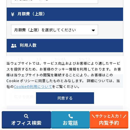
月額費（上限）
利用人数
1人
2人
3～4人
5～7人
当ウェブサイトでは、サービス向上およびお客様により適したサービ
8～9人
10人以上
スを提供するため、お客様のクッキー情報を利用しております。
お客
様は当ウェブサイトの閲覧を継続することにより、お客様はこの
広さ
Cookie ポリシーに同意したものとみなします。
詳細については、当
社の
Cookieの利用について
をご覧ください。
同意する
特長
サクッと入力！
オフィス検索
お電話
内覧予約
キャンペーン中
完全個室
ブースタイプ