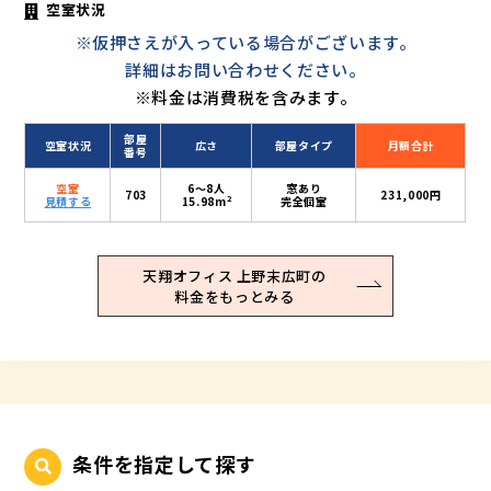
空室状況
※仮押さえが入っている場合がございます。
詳細はお問い合わせください。
※料金は消費税を含みます。
部屋
空室状況
広さ
部屋タイプ
月額合計
番号
空室
6〜8人
窓あり
703
231,000円
2
見積する
15.98m
完全個室
天翔オフィス 上野末広町の
料金をもっとみる
条件を指定して探す