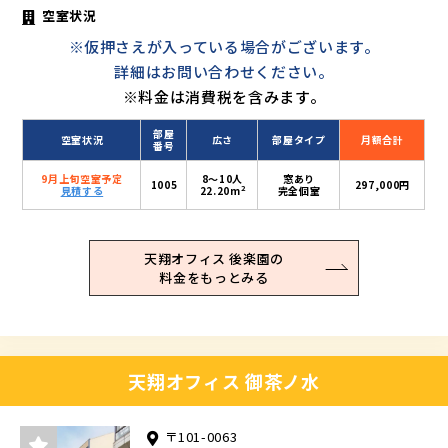
空室状況
※仮押さえが入っている場合がございます。
詳細はお問い合わせください。
※料金は消費税を含みます。
部屋
空室状況
広さ
部屋タイプ
月額合計
番号
9月上旬空室予定
8〜10人
窓あり
1005
297,000円
2
見積する
22.20m
完全個室
天翔オフィス 後楽園の
料金をもっとみる
天翔オフィス 御茶ノ水
〒101-0063