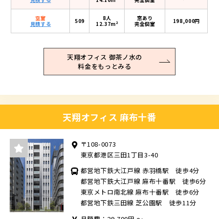
空室
8人
窓あり
509
198,000円
2
見積する
12.37m
完全個室
天翔オフィス 御茶ノ水の
料金をもっとみる
天翔オフィス 麻布十番
〒108-0073
東京都港区三田1丁目3-40
都営地下鉄大江戸線 赤羽橋駅 徒歩4分
都営地下鉄大江戸線 麻布十番駅 徒歩6分
東京メトロ南北線 麻布十番駅 徒歩6分
都営地下鉄三田線 芝公園駅 徒歩11分
月額費：29,700円 ～