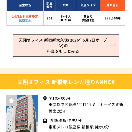
部屋
空室状況
広さ
部屋タイプ
月額合計
番号
10月上旬空室予定
6〜8人
窓あり
201
258,500円
2
見積する
18.21m
完全個室
天翔オフィス 新宿新大久保(2026年5月7日オープ
ン)の
料金をもっとみる
天翔オフィス 新橋赤レンガ通りANNEX
〒105-0004
東京都港区新橋3丁目11-8 オーイズミ新
橋第2ビル
JR 新橋駅 徒歩3分
東京メトロ銀座線 新橋駅 徒歩3分