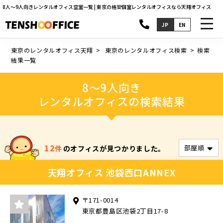
8人〜9人向きレンタルオフィス空室一覧 | 東京の格安個室レンタルオフィスなら天翔オフィス
toggl
JP
EN
navig
東京のレンタルオフィス天翔
東京のレンタルオフィス検索
検索
結果一覧
8～9人向き
レンタルオフィスの検索結果
12
件
のオフィスが見つかりました。
天翔オフィス 池袋西口ANNEX
〒171-0014
東京都豊島区池袋2丁目17-8