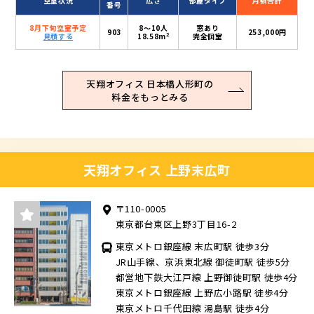
空室状況
広さ
部屋タイプ
月額合計
番号
8月下旬空室予定
8〜10人
窓あり
903
253,000円
2
見積する
18.58m
完全個室
天翔オフィス 日本橋人形町の
料金をもっとみる
天翔オフィス 上野末広町
〒110-0005
東京都台東区上野3丁目16-2
東京メトロ銀座線 末広町駅 徒歩3分
JR山手線、京浜東北線 御徒町駅 徒歩5分
都営地下鉄大江戸線 上野御徒町駅 徒歩4分
東京メトロ銀座線 上野広小路駅 徒歩4分
東京メトロ千代田線 湯島駅 徒歩4分