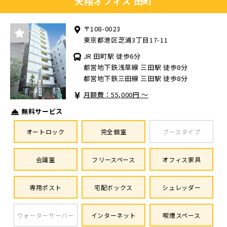
天翔オフィス 田町
〒108-0023
東京都港区芝浦3丁目17-11
JR 田町駅 徒歩6分
都営地下鉄浅草線 三田駅 徒歩8分
都営地下鉄三田線 三田駅 徒歩8分
月額費：55,000円 ～
無料サービス
オートロック
完全個室
ブースタイプ
会議室
フリースペース
オフィス家具
専用ポスト
宅配ボックス
シュレッダー
ウォーターサーバー
インターネット
喫煙スペース