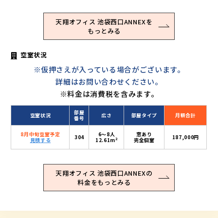
天翔オフィス 池袋西口ANNEXを
もっとみる
空室状況
※仮押さえが入っている場合がございます。
詳細はお問い合わせください。
※料金は消費税を含みます。
部屋
空室状況
広さ
部屋タイプ
月額合計
番号
8月中旬空室予定
6〜8人
窓あり
304
187,000円
2
見積する
12.61m
完全個室
天翔オフィス 池袋西口ANNEXの
料金をもっとみる