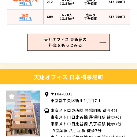
212
242,000円
2
見積する
13.87m
完全個室
空室
6〜8人
窓あり
609
242,000円
2
見積する
13.87m
完全個室
天翔オフィス 東新宿の
料金をもっとみる
天翔オフィス 日本橋茅場町
〒104-0033
東京都中央区新川1丁目7-1
東京メトロ東西線 茅場町駅 徒歩4分
東京メトロ日比谷線 茅場町駅 徒歩4分
東京メトロ日比谷線 八丁堀駅 徒歩7分
JR京葉線 八丁堀駅 徒歩7分