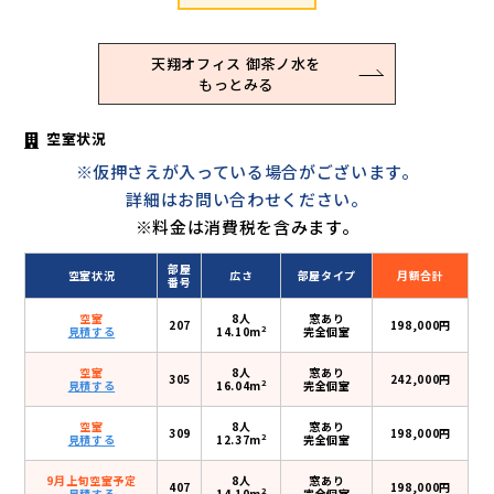
天翔オフィス 御茶ノ水を
もっとみる
空室状況
※仮押さえが入っている場合がございます。
詳細はお問い合わせください。
※料金は消費税を含みます。
部屋
空室状況
広さ
部屋タイプ
月額合計
番号
空室
8人
窓あり
207
198,000円
2
見積する
14.10m
完全個室
空室
8人
窓あり
305
242,000円
2
見積する
16.04m
完全個室
空室
8人
窓あり
309
198,000円
2
見積する
12.37m
完全個室
9月上旬空室予定
8人
窓あり
407
198,000円
2
見積する
14.10m
完全個室