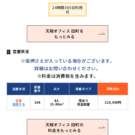
24時間365日利用
可
天翔オフィス 田町を
もっとみる
空室状況
※仮押さえが入っている場合がございます。
詳細はお問い合わせください。
※料金は消費税を含みます。
部屋
空室状況
広さ
部屋タイプ
月額合計
番号
空室
8人
窓あり
204
220,000円
2
見積する
15.08m
完全個室
天翔オフィス 田町の
料金をもっとみる