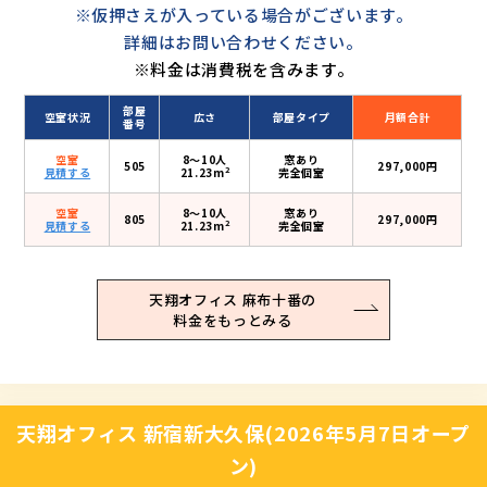
※仮押さえが入っている場合がございます。
詳細はお問い合わせください。
※料金は消費税を含みます。
部屋
空室状況
広さ
部屋タイプ
月額合計
番号
空室
8〜10人
窓あり
505
297,000円
2
見積する
21.23m
完全個室
空室
8〜10人
窓あり
805
297,000円
2
見積する
21.23m
完全個室
天翔オフィス 麻布十番の
料金をもっとみる
天翔オフィス 新宿新大久保(2026年5月7日オープ
ン)