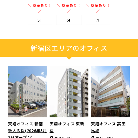
＼ 空室あり！
＼ 空室あり！
＼ 空室あり！
／
／
／
5F
6F
7F
新宿区エリアのオフィス
天翔オフィス 新宿
天翔オフィス 東新
天翔オフィス 高田
新大久保(2026年5月
宿
馬場
7日オープン)
〒169-0072
〒169-0075