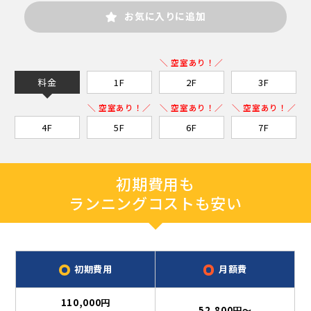
お気に入りに追加
＼ 空室あり！／
料金
1F
2F
3F
＼ 空室あり！／
＼ 空室あり！／
＼ 空室あり！／
4F
5F
6F
7F
初期費用も
ランニングコストも安い
初期費用
月額費
110,000円
52,800円～