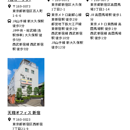
東京都新宿区大久保
東京都新宿区高田馬
〒169-0073
1丁目2-1
場3丁目2-14
東京都新宿区百人町
東京メトロ副都心線
JR 高田馬場駅 徒歩1
1-6-6
東新宿駅 徒歩2分
分
JR山手線 新大久保駅
都営地下鉄大江戸線
東京メトロ東西線 高
徒歩3分
東新宿駅 徒歩2分
田馬場駅 徒歩1分
JR中央・総武線(各
西武新宿線 西武新宿
西武新宿線 高田馬場
駅停車) 大久保駅 徒
駅 徒歩10分
駅 徒歩1分
歩5分
JR山手線 新大久保駅
西武新宿線 西武新宿
徒歩12分
駅 徒歩5分
天翔オフィス 新宿
〒160-0023
東京都新宿区西新宿
7丁目21-9