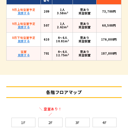
番号
9月上旬空室予定
1人
窓あり
209
73,700円
2
見積する
3.58m
完全個室
9月上旬空室予定
1人
窓あり
507
60,500円
2
見積する
2.62m
完全個室
8月下旬空室予定
4〜6人
窓あり
610
176,000円
2
見積する
10.81m
完全個室
空室
4〜6人
窓あり
701
187,000円
2
見積する
12.75m
完全個室
各階フロアマップ
＼ 空室あり！
／
1F
2F
3F
4F