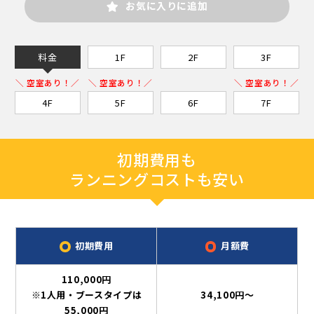
お気に入りに追加
料金
1F
2F
3F
＼ 空室あり！／
＼ 空室あり！／
＼ 空室あり！／
4F
5F
6F
7F
初期費用も
ランニングコストも安い
初期費用
月額費
110,000円
※1人用・ブースタイプは
34,100円～
55,000円