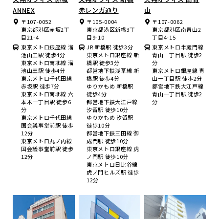
ANNEX
赤レンガ通り
山
〒107-0052
〒105-0004
〒107-0062
東京都港区赤坂2丁
東京都港区新橋3丁
東京都港区南青山2
目21-4
目9-10
丁目4-15
東京メトロ銀座線 溜
JR 新橋駅 徒歩3分
東京メトロ半蔵門線
池山王駅 徒歩4分
東京メトロ銀座線 新
青山一丁目駅 徒歩2
東京メトロ南北線 溜
橋駅 徒歩3分
分
池山王駅 徒歩4分
都営地下鉄浅草線 新
東京メトロ銀座線 青
東京メトロ千代田線
橋駅 徒歩4分
山一丁目駅 徒歩2分
赤坂駅 徒歩7分
ゆりかもめ 新橋駅
都営地下鉄大江戸線
東京メトロ南北線 六
徒歩4分
青山一丁目駅 徒歩2
本木一丁目駅 徒歩6
都営地下鉄大江戸線
分
分
汐留駅 徒歩10分
東京メトロ千代田線
ゆりかもめ 汐留駅
国会議事堂前駅 徒歩
徒歩10分
12分
都営地下鉄三田線 御
東京メトロ丸ノ内線
成門駅 徒歩10分
国会議事堂前駅 徒歩
東京メトロ銀座線 虎
12分
ノ門駅 徒歩10分
東京メトロ日比谷線
虎ノ門ヒルズ駅 徒歩
12分