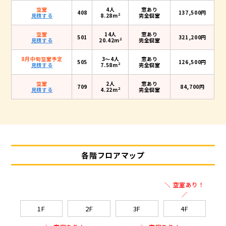
空室
4人
窓あり
408
137,500円
2
見積する
8.28m
完全個室
空室
14人
窓あり
501
321,200円
2
見積する
20.42m
完全個室
8月中旬空室予定
3〜4人
窓あり
505
126,500円
2
見積する
7.58m
完全個室
空室
2人
窓あり
709
84,700円
2
見積する
4.22m
完全個室
各階フロアマップ
＼ 空室あり！
／
1F
2F
3F
4F