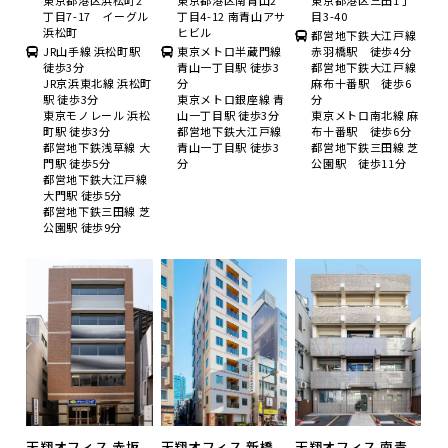
東京都港区浜松町2
東京都港区南青山2
東京都港区三田1丁
丁目7-17 イーグル
丁目4-12 南青山アサ
目3-40
浜松町
ヒビル
都営地下鉄大江戸線
JR山手線 浜松町駅
東京メトロ半蔵門線
赤羽橋駅 徒歩4分
徒歩3分
青山一丁目駅 徒歩3
都営地下鉄大江戸線
JR京浜東北線 浜松町
分
麻布十番駅 徒歩6
駅 徒歩3分
東京メトロ銀座線 青
分
東京モノレール 浜松
山一丁目駅 徒歩3分
東京メトロ南北線 麻
町駅 徒歩3分
都営地下鉄大江戸線
布十番駅 徒歩6分
都営地下鉄浅草線 大
青山一丁目駅 徒歩3
都営地下鉄三田線 芝
門駅 徒歩5分
分
公園駅 徒歩11分
都営地下鉄大江戸線
大門駅 徒歩5分
都営地下鉄三田線 芝
公園駅 徒歩9分
天翔オフィス 赤坂
天翔オフィス 新橋
天翔オフィス 南青