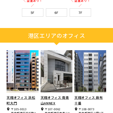
＼ 空室あり！
＼ 空室あり！
／
／
5F
6F
7F
港区エリアのオフィス
天翔オフィス 浜松
天翔オフィス 南青
天翔オフィス 麻布
町大門
山ANNEX
十番
〒105-0013
〒107-0062
〒108-0073