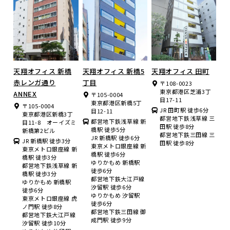
天翔オフィス 新橋
天翔オフィス 新橋5
天翔オフィス 田町
赤レンガ通り
丁目
〒108-0023
東京都港区芝浦3丁
ANNEX
〒105-0004
目17-11
東京都港区新橋5丁
〒105-0004
JR 田町駅 徒歩6分
目12-11
東京都港区新橋3丁
都営地下鉄浅草線 三
都営地下鉄浅草線 新
目11-8 オーイズミ
田駅 徒歩8分
橋駅 徒歩5分
新橋第2ビル
都営地下鉄三田線 三
JR 新橋駅 徒歩6分
JR 新橋駅 徒歩3分
田駅 徒歩8分
東京メトロ銀座線 新
東京メトロ銀座線 新
橋駅 徒歩6分
橋駅 徒歩3分
ゆりかもめ 新橋駅
都営地下鉄浅草線 新
徒歩6分
橋駅 徒歩3分
都営地下鉄大江戸線
ゆりかもめ 新橋駅
汐留駅 徒歩6分
徒歩6分
ゆりかもめ 汐留駅
東京メトロ銀座線 虎
徒歩6分
ノ門駅 徒歩8分
都営地下鉄三田線 御
都営地下鉄大江戸線
成門駅 徒歩9分
汐留駅 徒歩10分