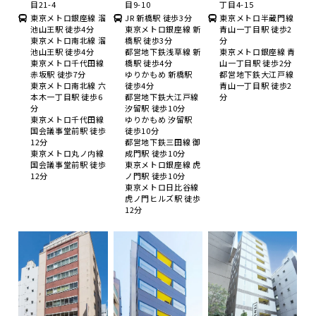
目21-4
目9-10
丁目4-15
東京メトロ銀座線 溜
JR 新橋駅 徒歩3分
東京メトロ半蔵門線
池山王駅 徒歩4分
東京メトロ銀座線 新
青山一丁目駅 徒歩2
東京メトロ南北線 溜
橋駅 徒歩3分
分
池山王駅 徒歩4分
都営地下鉄浅草線 新
東京メトロ銀座線 青
東京メトロ千代田線
橋駅 徒歩4分
山一丁目駅 徒歩2分
赤坂駅 徒歩7分
ゆりかもめ 新橋駅
都営地下鉄大江戸線
東京メトロ南北線 六
徒歩4分
青山一丁目駅 徒歩2
本木一丁目駅 徒歩6
都営地下鉄大江戸線
分
分
汐留駅 徒歩10分
東京メトロ千代田線
ゆりかもめ 汐留駅
国会議事堂前駅 徒歩
徒歩10分
12分
都営地下鉄三田線 御
東京メトロ丸ノ内線
成門駅 徒歩10分
国会議事堂前駅 徒歩
東京メトロ銀座線 虎
12分
ノ門駅 徒歩10分
東京メトロ日比谷線
虎ノ門ヒルズ駅 徒歩
12分