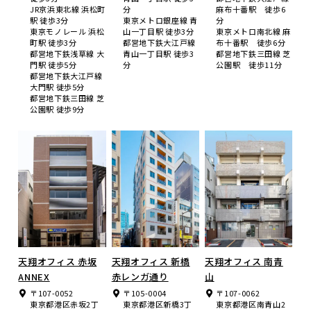
JR京浜東北線 浜松町
分
麻布十番駅 徒歩6
駅 徒歩3分
東京メトロ銀座線 青
分
東京モノレール 浜松
山一丁目駅 徒歩3分
東京メトロ南北線 麻
町駅 徒歩3分
都営地下鉄大江戸線
布十番駅 徒歩6分
都営地下鉄浅草線 大
青山一丁目駅 徒歩3
都営地下鉄三田線 芝
門駅 徒歩5分
分
公園駅 徒歩11分
都営地下鉄大江戸線
大門駅 徒歩5分
都営地下鉄三田線 芝
公園駅 徒歩9分
天翔オフィス 赤坂
天翔オフィス 新橋
天翔オフィス 南青
ANNEX
赤レンガ通り
山
〒107-0052
〒105-0004
〒107-0062
東京都港区赤坂2丁
東京都港区新橋3丁
東京都港区南青山2