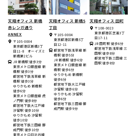
天翔オフィス 新橋
天翔オフィス 新橋5
天翔オフィス 田町
赤レンガ通り
丁目
〒108-0023
東京都港区芝浦3丁
ANNEX
〒105-0004
目17-11
東京都港区新橋5丁
〒105-0004
JR 田町駅 徒歩6分
目12-11
東京都港区新橋3丁
都営地下鉄浅草線 三
都営地下鉄浅草線 新
目11-8 オーイズミ
田駅 徒歩8分
橋駅 徒歩5分
新橋第2ビル
都営地下鉄三田線 三
JR 新橋駅 徒歩6分
JR 新橋駅 徒歩3分
田駅 徒歩8分
東京メトロ銀座線 新
東京メトロ銀座線 新
橋駅 徒歩6分
橋駅 徒歩3分
ゆりかもめ 新橋駅
都営地下鉄浅草線 新
徒歩6分
橋駅 徒歩3分
都営地下鉄大江戸線
ゆりかもめ 新橋駅
汐留駅 徒歩6分
徒歩6分
ゆりかもめ 汐留駅
東京メトロ銀座線 虎
徒歩6分
ノ門駅 徒歩8分
都営地下鉄三田線 御
都営地下鉄大江戸線
成門駅 徒歩9分
汐留駅 徒歩10分
ゆりかもめ 汐留駅
徒歩10分
都営地下鉄三田線 御
成門駅 徒歩10分
東京メトロ日比谷線