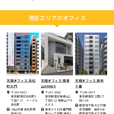
港区エリアのオフィス
天翔オフィス 浜松
天翔オフィス 南青
天翔オフィス 麻布
町大門
山ANNEX
十番
〒105-0013
〒107-0062
〒108-0073
東京都港区浜松町2
東京都港区南青山2
東京都港区三田1丁
丁目7-17 イーグル
丁目4-12 南青山アサ
目3-40
浜松町
ヒビル
都営地下鉄大江戸線
JR山手線 浜松町駅
東京メトロ半蔵門線
赤羽橋駅 徒歩4分
徒歩3分
青山一丁目駅 徒歩3
都営地下鉄大江戸線