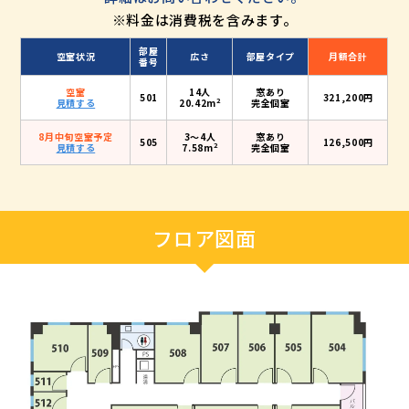
※料金は消費税を含みます。
部屋
空室状況
広さ
部屋タイプ
月額合計
番号
空室
14人
窓あり
501
321,200円
2
見積する
20.42m
完全個室
8月中旬空室予定
3〜4人
窓あり
505
126,500円
2
見積する
7.58m
完全個室
フロア図面