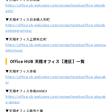
https://office.sb-welcome.com/review/tenshooffice-nihonb
ashi/
▼天翔オフィス日本橋人形町
https://office.sb-welcome.com/review/tenshooffice-nihonb
ashiningyotyou/
▼天翔オフィス上野末広町
https://office.sb-welcome.com/review/tenshooffice-uenosu
ehirotyou/
Office HUB 天翔オフィス【港区】一覧
▼天翔オフィス赤坂
https://office.sb-welcome.com/review/tenshooffice-akasak
a/
▼天翔オフィス赤坂ANNEX
https://office.sb-welcome.com/review/tenshooffice-akasak
a-annex/
▼天翔オフィス麻布十番