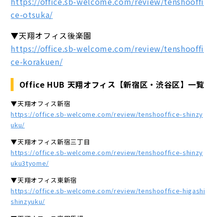
https://office.sb-welcome.com/review/tenshooffi
ce-otsuka/
▼天翔オフィス後楽園
https://office.sb-welcome.com/review/tenshooffi
ce-korakuen/
Office HUB 天翔オフィス【新宿区・渋谷区】一覧
▼天翔オフィス新宿
https://office.sb-welcome.com/review/tenshooffice-shinzy
uku/
▼天翔オフィス新宿三丁目
https://office.sb-welcome.com/review/tenshooffice-shinzy
uku3tyome/
▼天翔オフィス東新宿
https://office.sb-welcome.com/review/tenshooffice-higashi
shinzyuku/