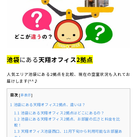
池袋
にある
天翔オフィス
2拠点
人気エリア池袋にある2拠点を比較、現在の空室状況も入れてお
届けします(^^♪
目次
[
非表示
]
1
池袋にある天翔オフィス2拠点、違いは？
1.1
池袋にある天翔オフィス2拠点はどこにあるの？
1.2
池袋にある天翔オフィス2拠点、お部屋の広さと料金を比
較！
1.3
天翔オフィス池袋西口、11月下旬から利用可能なお部屋あ