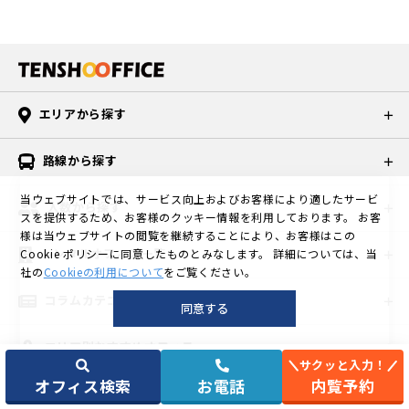
エリアから探す
路線から探す
当ウェブサイトでは、サービス向上およびお客様により適したサービ
人数から探す
スを提供するため、お客様のクッキー情報を利用しております。
お客
様は当ウェブサイトの閲覧を継続することにより、お客様はこの
レンタルオフィス一覧
Cookie ポリシーに同意したものとみなします。
詳細については、当
社の
Cookieの利用について
をご覧ください。
コラムカテゴリ一覧
同意する
エリア別おすすめオフィス
サクッと入力！
オフィス検索
お電話
内覧予約
©
東京の格安個室レンタルオフィスなら天翔オフィス