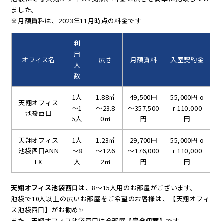
ました。
※月額賃料は、2023年11月時点の料金です
利
用
オフィス名
広さ
月額賃料
入室契約金
人
数
1人
1.88㎡
49,500円
55,000円 o
天翔オフィス
～1
～23.8
～357,500
r 110,000
池袋西口
5人
0㎡
円
円
天翔オフィス
1人
1.23㎡
29,700円
55,000円 o
池袋西口ANN
～8
～12.6
～176,000
r 110,000
EX
人
2㎡
円
円
天翔オフィス池袋西口
は、8～15人用のお部屋がございます。
池袋で10人以上の広いお部屋をご希望のお客様は、【天翔オフィ
ス池袋西口】がお勧め✨
また、天翔オフィス池袋西口は全部屋
【完全個室】
です。