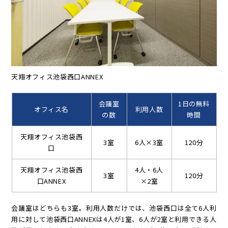
天翔オフィス池袋西口ANNEX
会議室
1日の無料
オフィス名
利用人数
の数
時間
天翔オフィス池袋西
3室
6人×3室
120分
口
天翔オフィス池袋西
4人・6人
3室
120分
口ANNEX
×2室
会議室はどちらも3室。利用人数だけでは、池袋西口は全て6人利
用に対して池袋西口ANNEXは4人が1室、6人が2室と利用できる人