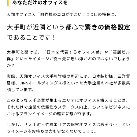
あなただけのオフィスを
天翔オフィス大手町竹橋のココがすごい！ 2つ目の特長は、
大手町が近隣という都心で
驚きの価格設定
であることです！
大手町と聞けば、「日本を代表するオフィス街」や「高層ビル
群」といったイメージが真っ先に思い浮かぶのではないでしょう
か？
実際、天翔オフィス大手町竹橋の周辺には、日本製粉様、三洋貿
易様、JINSホールディングス様といった大手企業の本社が多数集
積しています。
このような大手企業が集まるエリアにオフィスを構えることは、
それだけで企業の信頼性やステータス向上、ひいてはビジネスに
おけるブランドイメージの確立に繋がります。
しかし、「大手町・竹橋エリアの個室オフィスは高そう…」とい
うイメージをお持ちの方も少なくないでしょう。