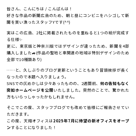
皆さん、こんにちは / こんばんは！
好きな作品の新聞広告のため、朝と昼にコンビニをハシゴして新
聞を買い漁ったスタッフYです(^^)
実はこの広告、2社に掲載されたものを重ねると1つの絵が完成す
る仕様✨
更に、東京版と神奈川版ではデザインが違ったため、新聞を4部
購入しました🚙(作品の聖地と車関連の地域は特別デザインのため
全部で10種類あり)
……と、久しぶりのブログ更新ということもあり冒頭挨拶が長く
なったので本題へ入りましょう。
SNSでの仄めかしは少々あったものの、2週間前、
何の告知もなく
突如ホームページを公開
いたしました。突然のことで、驚かれた
方もいらっしゃったかもしれません。
そこでこの度、スタッフブログでも改めて皆様にご報告させてい
ただきます。
この度、天翔オフィスは
2025年7月に待望の新オフィスをオープ
ン
することになりました！