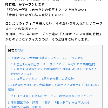
町竹橋】がオープン
します！
「都心の一等地で自分だけの個室オフィスを持ちたい」
「費用を抑えながら法人登記をしたい」
自分だけのオフィスを構えたい、その願いを叶える新しいワーク
スペースの登場です✨
今回は、2025年7月オープン予定の「天翔オフィス大手町竹橋」
がどのようなオフィスなのか、その全貌をご紹介します。
目次
[
非表示
]
1
天翔オフィス大手町竹橋のココがすごい！ 3つの特長
1.1
全室1人用個室ブース！ プライバシーが守られた集中空間
1.2
大手町近隣なのにこの価格設定！月額4万円以下であなただ
けのオフィスを
1.3
抜群のアクセス！ 3駅が徒歩圏内の好立地
2
24時間利用は可能？会議室は？天翔オフィス大手町竹橋の疑問を
解消！
2.1
【ご注意ください】サービス・設備の異なる点について
3
千代田区での「起業」「登記」「個人利用」をお考えなら
4
内覧のご予約、お問合せ