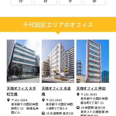
5F
6F
7F
8F
千代田区エリアのオフィス
天翔オフィス 大手
天翔オフィス 水道
天翔オフィス 神田
町竹橋
橋
〒101-0045
東京都千代田区神田
〒101-0054
〒101-0061
鍛冶町3丁目7-21
東京都千代田区神田
東京都千代田区神田
JR 神田駅 徒歩2分
錦町3-15 錦精社神
三崎町3丁目5-9
東京メトロ銀座線 神
田ビル
JR 水道橋駅 徒歩2分
田駅 徒歩2分