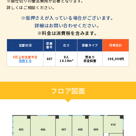
※間仕切りの撤去費用が必要となります。
詳しくはご相談ください。
※仮押さえが入っている場合がございます。
詳細はお問い合わせください。
※料金は消費税を含みます。
部屋
空室状況
広さ
部屋タイプ
月額合計
番号
9月上旬空室予定
8人
窓あり
407
198,000円
2
見積する
14.10m
完全個室
フロア図面