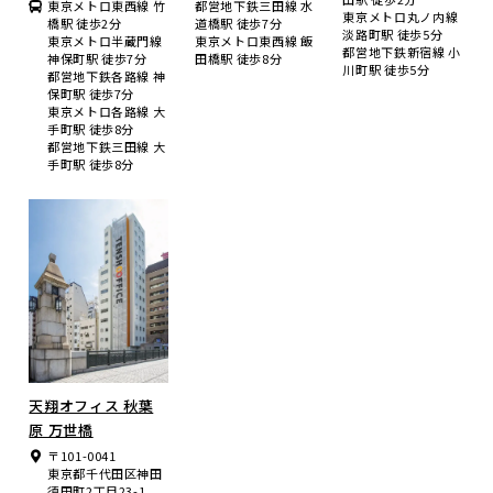
東京メトロ東西線 竹
都営地下鉄三田線 水
東京メトロ丸ノ内線
橋駅 徒歩2分
道橋駅 徒歩7分
淡路町駅 徒歩5分
東京メトロ半蔵門線
東京メトロ東西線 飯
都営地下鉄新宿線 小
神保町駅 徒歩7分
田橋駅 徒歩8分
川町駅 徒歩5分
都営地下鉄各路線 神
保町駅 徒歩7分
東京メトロ各路線 大
手町駅 徒歩8分
都営地下鉄三田線 大
手町駅 徒歩8分
天翔オフィス 秋葉
原 万世橋
〒101-0041
東京都千代田区神田
須田町2丁目23-1