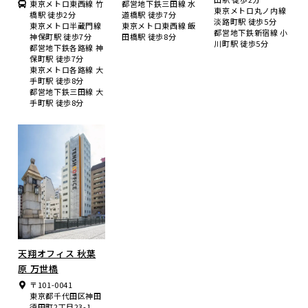
東京メトロ東西線 竹
都営地下鉄三田線 水
東京メトロ丸ノ内線
橋駅 徒歩2分
道橋駅 徒歩7分
淡路町駅 徒歩5分
東京メトロ半蔵門線
東京メトロ東西線 飯
都営地下鉄新宿線 小
神保町駅 徒歩7分
田橋駅 徒歩8分
川町駅 徒歩5分
都営地下鉄各路線 神
保町駅 徒歩7分
東京メトロ各路線 大
手町駅 徒歩8分
都営地下鉄三田線 大
手町駅 徒歩8分
天翔オフィス 秋葉
原 万世橋
〒101-0041
東京都千代田区神田
須田町2丁目23-1