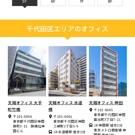
5F
6F
7F
8F
千代田区エリアのオフィス
天翔オフィス 大手
天翔オフィス 水道
天翔オフィス 神田
町竹橋
橋
〒101-0045
東京都千代田区神田
〒101-0054
〒101-0061
鍛冶町3丁目7-21
東京都千代田区神田
東京都千代田区神田
JR 神田駅 徒歩2分
錦町3-15 錦精社神
三崎町3丁目5-9
東京メトロ銀座線 神
田ビル
JR 水道橋駅 徒歩2分
田駅 徒歩2分