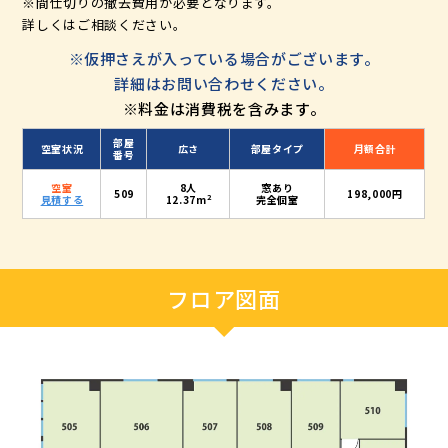
※間仕切りの撤去費用が必要となります。
詳しくはご相談ください。
※仮押さえが入っている場合がございます。
詳細はお問い合わせください。
※料金は消費税を含みます。
部屋
空室状況
広さ
部屋タイプ
月額合計
番号
空室
8人
窓あり
509
198,000円
2
見積する
12.37m
完全個室
フロア図面