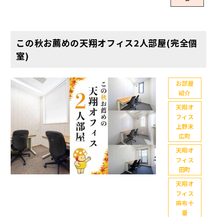
かしなくて
ん TENSHO
いてご紹介
確認しよ
も1番登場し
OFFICEで理
します。
う、確認し
ているか
想のオフィ
【天翔オフ
ようとして
も？なオフ
スを探そ
ィス】は、
未だ確認し
この秋お薦めの天翔オフィス2人部屋(完全個
ィス！ 天翔
う！ <ｵｰ!お
弊社 天翔ビ
てません(;^
オフィス田
室)
すすめのお
ルディング
ω^)当たれば
町 本記事で
部屋をPick
株式会社が
ラッキー✨
は、現在ご
Up♪🌻 <👏
運営してい
本題に入り
お部屋
案内できる
👏👏 とても
る格安個室
紹介
まして……
お部屋のご
嬉しいこと
のレンタル
ホームペー
紹介とどの
天翔オ
に、多くの
オフィスで
ジの変更点
フィス
ようなオフ
お客様から
す。 2024年
をご紹介し
上野末
ィスかその
お問合せを
10月現在、
ようと思い
広町
魅力に迫り
いただきご
東京都内28
ましたが、
ます！ JR田
天翔オ
案内できる
拠点で展開
今回はこち
フィス
町駅から徒
お部屋が限
しており、
らをお届け
田町
歩5分！天翔
られてきて
今年の12月
します！ 天
オフィス田
天翔オ
嬉しい悲鳴
上旬頃に29
翔オフィ
町のアクセ
フィス
をあげてい
拠点目とな
ス、この春
ス 外観 田町
麻布十
ます😍＼ TE
る【天翔オ
おすすめの5
番
駅周辺の開
NSHO OFFI
フィス日本