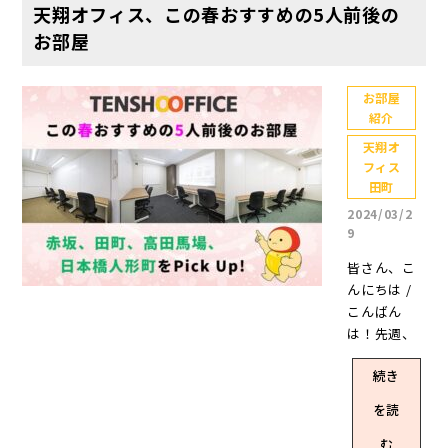
内でそうい
天翔オフィス、この春おすすめの5人前後の
いや、酷暑
るもののエ
うお声があ
続きの今
リアは決ま
お部屋
ったと伺い
年。季節が
っていない
まして……
変わると心
方は、ぜひ
名字じゃな
お部屋
機一転、新
本記事をご
紹介
い理由は、
しい環境に
覧いただき
この時期な
身を置きた
ご検討いた
天翔オ
らではの虫
フィス
くなること
だけますと
を思い出す
田町
もあります
幸いです。
から💦 さ
よね。 そこ
格安個室の
2024/03/2
て、今回は
9
で今回は、
レンタルオ
久しぶりに
スタッフYが
フィス【天
皆さん、こ
こちらのオ
厳選したこ
翔オフィ
んにちは /
フィスをご
ちらの内容
ス】とは？
こんばん
紹介しま
をお届けし
本題に入る
は！先週、
す。スタッ
ます♪ 幻の
前に簡単に
初めて宝く
フブログで
SNS用アイ
弊社が運営
続き
じを購入し
は何度も登
コン(スタッ
している
てみたスタ
場。登場回
を読
フY駄作)て
【天翔オフ
ッフYです。
数ならもし
んしょうく
ィス】につ
結果は……
む