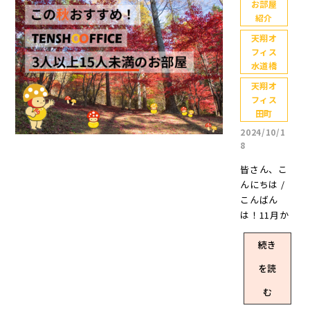
お部屋
紹介
天翔オ
フィス
水道橋
天翔オ
フィス
田町
2024/10/1
8
皆さん、こ
んにちは /
こんばん
は！11月か
らお昼の時
続き
間帯に好き
だった朝ド
を読
ラの再放送
が始まると
む
情報が入