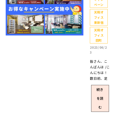
5人前後で利
りを進むと
の方 費用を
約金+月額賃
ペーン
識🍁 天翔オ
用できるお
オフィスが
抑えて利用
料のみ！ 敷
フィスの2人
部屋をお探
天翔オ
見えてきま
できるレン
金・礼金は
部屋(完全個
し中の方2
フィス
す。(画像が
タルオフィ
なし、原状
室) をご紹介
東新宿
人、3人利用
オフィスの
スをお探し
回復費も不
します✨ 2人
でお部屋を
外観) 駅から
天翔オ
中の方 充実
要 水道光熱
で利用でき
広く利用し
フィス
オフィスま
した設備が
費は共益費
るお部屋を
たい方この
田町
では飲食店
あるレンタ
に込み！ 法
お探し中の
春から利用
(チェーン店)
2023/06/2
ルオフィス
人登記もで
方1人利用で
できるレン
3
が並び、大
を利用した
きる お部屋
室内に荷物
タルオフィ
学と交番も
い方 上記に
の移動もO
皆さん、こ
を置けるお
スをお探し
あるため治
該当するお
K！同じオフ
んばんは /こ
部屋をお探
中の方 上記
安も良いで
客様は特に
ィス内はも
んにちは！
し中の方東
に該当する
す。大通り
おすすめの
ちろん、天
数日前、足
京都内で利
お客様は特
沿いにある
内容になり
翔オフィス
にiPadが落
用できる格
におすすめ
ので、オフ
ます。 格安
間ならどの
続き
ちてきて指
安個室の少
の内容にな
ィスの前は
個室のレン
拠点にもお
を打撲して
人数レンタ
ります。 格
を読
街灯もあり
タルオフィ
部屋移動が
いるスタッ
ルオフィス
安個室のレ
夜道も安心
ス【天翔オ
可能 最短利
フYです。
む
をお探し中
ンタルオフ
して歩いて
フィス】と
用は【1ヶ
……地味に
の方 上記に
ィス【天翔
駅へ行くこ