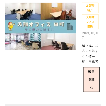
たSNSのア
すすめ」な
イコンや、S
ど季節ごと
お部屋
紹介
NS用に作っ
に同じよう
た懐かし画
に書いてる
天翔オ
像を漁って
気がしない
フィス
いるのです
でもな
田町
が見覚えが
い……(遠い
2024/06/0
あったてん
目) 1人用個
7
しょうくん
室もご案内
皆さん、こ
はありまし
できるオフ
んにちは /
たか？ぜひ
ィスはござ
こんばん
元ネタも探
いますが、
は！今更で
してみてく
今回は【3人
すが、【ス
ださい♪ さ
以上15人未
続き
タッフY】は
てさて、気
満】の完全
下の名前の
づけば季節
個室でご案
を読
イニシャル
は夏にな
内できるお
からつけて
む
り、平均気
部屋を厳選
名乗ってい
温がお仕事
しました！
るスタッフY
してくれな
利用人数は
です。↑社
い猛暑……
決まってい