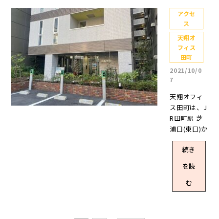
充実したサ
をご紹介し
024年3月29
町がどんな
のご紹介と
い。 天翔オ
クス設置 有
人または4人
報告した通
ービス✨ 1日
ます。 ①三
日時点の空
アクセ
オフィスか
なります。
フィスの
料で利用で
で利用でき
り【終了
120分無料で
ス
田駅に到着
室情報で
お届けした
注意事項は
【計画進行
きるカラー
るお部屋を
日】が決ま
利用できる
すると、改
す 空室状
いと思いま
下記の通り
天翔オ
中】ページ
コピー機(1
ご紹介しま
りました。
会議室あ
札前に【JR
況は随時変
フィス
す！ JR田町
です。 料金
はこちら 前
面 白黒11
す。退室予
キャンペー
り！(WEB上
田町駅】ま
動しますの
田町
駅から徒歩5
は全て【税
置きが長く
円/カラー44
定のお部屋
ン内容と適
で要予約)小
での案内が
で、予めご
分！天翔オ
込価格】で
2021/10/0
なりました
円)を設置 オ
も含め、現
用条件は、
休憩で利用
出ていま
了承くださ
7
フィス田町
す空室状況
が、本題へ
フィスはオ
時点でご案
オフィスに
できるフリ
す。 三田
い 天翔オフ
のアクセス
は随時更新
入りましょ
ートロッ
内できるお
よって異な
天翔オフィ
ースペース
駅から天翔
ィス赤坂の4
天翔オフィ
されますの
う。一昨日
ク、お部屋
部屋から【8
ります。こ
ス田町は、J
あり ※一
オフィス田
人部屋は？
ス田町は、J
でご了承く
の4月19日に
は全て個室
部屋】厳選
こからは、
R田町駅 芝
部のオフィ
町へ行くに
ここから
R田町駅から
ださいませ
SNSでお知
で施錠可能
しました。
現時点の空
浦口(東口)か
スはなしお
は、JR田町
は、ご案内
徒歩5分。芝
(2024.06.07
らせした通
初期費用と
天翔オフィ
室状況も合
ら徒歩6分の
部屋ごとの
駅を通らな
できるオフ
浦口(東口)を
時点の空室
り、天翔オ
月々の費用
ス新橋5丁目
続き
わせてキャ
場所にあり
専用ポスト
いといけま
ィスを順に
出たら真っ
状況です) 天
フィス田町
も抑えられ
天翔オフィ
ンペーン内
ます。本記
と共有で利
せん。 ま
ご紹介しま
を読
直ぐ通りを
翔オフィス
でキャンペ
て、設備・
ス田町 天翔
容をご紹介
事では、JR
用できる宅
ずは【JR田
す。まずは
進んだ大通
田町、気に
ーンが始ま
サービスも
オフィス秋
していきま
田町駅 芝浦
む
配ボックス
町駅】を目
こちら！ 天
り沿いにあ
なるお部屋
りました！
充実！疑い
葉原万世橋
す。 キャン
口(東口)～天
設置有料で
指しましょ
翔オフィス
るオフィス
の賃料は？
キャンペー
たくなるよ
▼おすすめ
ペーン終了
翔オフィス
利用できる
う。 ②改札
赤坂 304・4
です。 駅か
2024年6月7
ンが増えて
うな内容か
のお部屋一
時期は、天
田町までの
カラーコピ
を出たら【A
04・704号