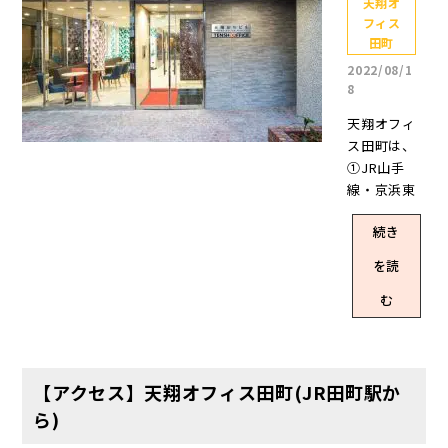
きる新情報
は1か月前申
ページをご
天翔オ
フィス東新
ングコスト
個室】【窓
回は久しぶ
フィス田町
フィス
が入り次
告(違約金も
覧いただけ
宿 10階 Ne
が抑えられ
あり】のお
りに 天翔オ
のお部屋
田町
第、SNSで
なし) ▼格安
ますと幸い
w天翔オフ
るお部屋の
部屋です。(
フィス田町
は、【完全
ご報告いた
だけど充実
です。※空
2022/08/1
ィス後楽園
移動もOK！
)内の人数
の2人部屋
個室】・窓
8
します♪ 天
したサービ
室状況は202
天翔オフィ
同じオフィ
は、弊社が
をご紹介し
ありのお部
翔オフィス
ス 1日120分
4年10月18
ス赤坂天翔
ス内はもち
天翔オフィ
用意してい
たいと思い
屋です。現
の【計画進
無料で利用
日時点の情
オフィス田
ろん、天翔
ス田町は、
る机と椅子
ます👏👏👏
時点でご案
行中】オフ
できる会議
報です 空
町 追記)202
オフィス間
①JR山手
が入る最大
スタッフYも
内できるお
ィス一覧は
室あり！(W
室状況は随
3.06.30 終了
ならどの拠
線・京浜東
数(利用人数)
このブログ
部屋も【完
ホームペー
EB上で要予
時変動しま
しました 昨
点にもお部
北線 田町
を記載して
をお届けす
全個室・窓
ジでも公開
約) 小休憩で
すので、予
日から【天
屋移動が可
続き
駅 ②都営
います。 掲
るために、
あり】です
していま
利用できる
めご了承く
翔オフィス
能契約期間
三田線・浅
載するお部
天翔オフィ
よ(*^^*) 現
を読
す。まだ仮
フリースペ
ださい 3人
東新宿】の1
は2年間で
草線 三田駅
屋は、現在
ス田町へ行
時点では1～
称のオフィ
ースあり
または4人で
0階のみキャ
も、解約は1
をお使いい
の空室状況
む
ってきまし
3人の少人数
ス名のみ掲
※一部のオ
利用できる
ンペーンが
か月前申告
ただけま
を踏まえた
たよ(^^♪画
のお部屋は
載していま
フィスはな
天翔オフィ
始まりまし
なので最短
す。本記事
おすすめの5
像満載で天
ご案内でき
すが、計画
し お部屋ご
スおすすめ
た👏✨そし
利用は【1ヶ
では、三田
人前後のお
翔オフィス
ず💦※有難
進行中のオ
との専用ポ
のお部屋8
て、天翔オ
月】！(違約
駅～天翔オ
部屋です。
【アクセス】天翔オフィス田町(JR田町駅か
田町の2人部
いことに満
フィスはこ
ストと共有
選！ まず最
フィス後楽
金もなし) ▼
フィス田町
※掲載して
屋と、天翔
室4人以上か
ら)
ちらからご
で利用でき
初にご紹介
園は先日ブ
格安だけど
までの道順
いる情報は2
オフィス田
らのお部屋
覧くださ
る宅配ボッ
するのは、3
ログでもご