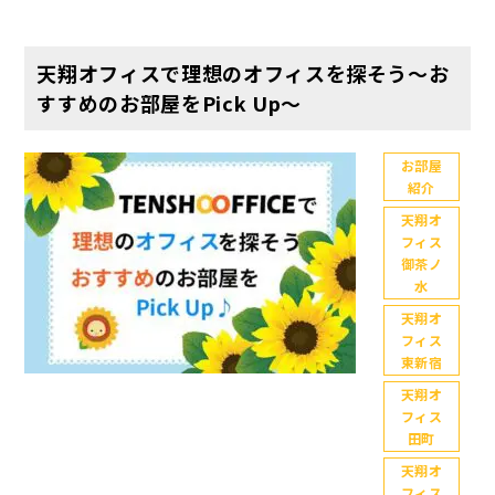
り、来月の
楽しみが増
えたスタッ
天翔オフィスで理想のオフィスを探そう～お
フYです♪た
すすめのお部屋をPick Up～
だ、放送さ
れたのが3年
前と知り驚
お部屋
紹介
きましたΣ
（・
天翔オ
□・；） さ
フィス
て、ご案内
御茶ノ
できるお部
水
屋が有難い
天翔オ
ことに限ら
フィス
れてきてい
東新宿
る今日この
天翔オ
頃の天翔オ
フィス
フィス。今
田町
回はご案内
天翔オ
できるお部
フィス