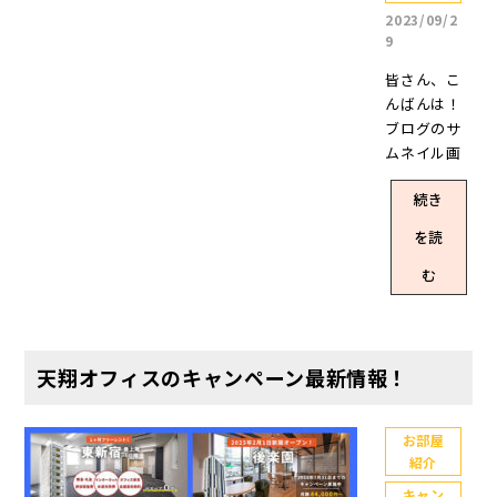
人前後のお
発が進み、
2023/09/2
CEにお問合
橋茅場町】
部屋🌸 既視
今ではオフ
9
せくださり
を新築オー
感のある画
ィスビルや
ありがとう
プン予定と
皆さん、こ
像……苦笑1
タワーマン
ございま
まさに今年
んばんは！
人部屋(ブー
ションが建
す！！ ／ ご
の弊社カレ
ブログのサ
ス)や20㎡以
つオフィス
案内できる
ンダーの表
ムネイル画
上のお部屋
街としても
お部屋は限
紙のように
像で最近縦
も紹介した
注目エリア
られていま
勢いに乗っ
続き
書きに嵌っ
いところで
の田町。天
すが、現時
ているレン
ているスタ
はあります
翔オフィス
を読
点でご案内
タルオフィ
ッフYです。
が、本記事
田町は、駅
できるスタ
スです。 20
天翔オフィ
む
では現時点
から少し外
ッフYおすす
24年カレン
スでは少人
で5人前後の
れた大通り
めのお部屋
ダーの表紙
数のお部屋
お部屋をご
沿いにある
をいくつか
▼天翔オフ
が特に人気
紹介できる
オフィスで
ご紹介した
ィスのここ
なのです
天翔オフィスのキャンペーン最新情報！
オフィスを4
す。 JR田町
いと思いま
が良い！ オ
が、今回は2
つ取り上
駅から徒歩5
す😉 2人～8
フィスは駅
023年この秋
げ、ご紹介
分。芝浦口
人で利用で
から徒歩5分
お部屋
お薦めの て
したいと思
(東口)を出て
きるお部屋
圏内 初期費
紹介
んしょうく
います(^^♪
真っ直ぐ通
をお探し中
用は入室契
んも秋を意
キャン