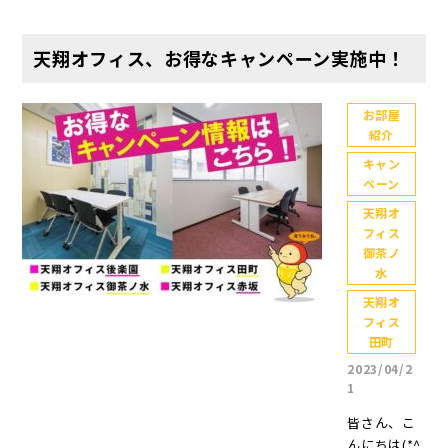
は？ まず
月】！解約
痛いので、
該当するお
オフィス】
とができま
は、【天翔
は1か月前申
皆さんも怪
客様は特に
まずは、簡
す。天翔オ
オフィス】
告(違約金も
我にはお気
天翔オフィス、お得なキャンペーン実施中！
お勧めの内
単にですが
フィス田町
(TENSHO O
なし) ▼格安
をつけてお
容になりま
【天翔オフ
の住所は下
FFICE)がど
だけど充実
過ごしくだ
す。ぜひ本
ィス】がど
記の通りで
んなレンタ
したサービ
お部屋
さい。 さ
記事をご覧
んなレンタ
す。 【天翔
紹介
ルオフィス
ス 1日120分
て、昨日か
いただき、
ルオフィス
オフィス田
かをご紹介
無料で利用
ら新しいキ
キャン
【天翔オフ
かをご紹介
町】〒108-0
します。天
できる会議
ペーン
ャンペーン
ィス】をご
します。天
023 東京都
翔ビルディ
室あり！(W
がスタート
検討いただ
翔ビルディ
天翔オ
港区芝浦3丁
ング株式会
EB上で要予
しました✨S
けますと幸
フィス
ング株式会
目17-11 Go
社が運営す
約) 小休憩で
NSではこれ
御茶ノ
いです。 格
社が運営す
ogleマップ
る【天翔オ
利用できる
を書いてい
水
安個室のレ
る【天翔オ
も掲載！天
フィス】
フリースペ
る今朝お知
ンタルオフ
フィス】
天翔オ
翔オフィス
は、東京都
ースあり
らせしまし
ィス【天翔
フィス
は、東京都
田町の【地
内にある格
※一部のオ
たが、ご覧
オフィス】
田町
内にある格
図・アクセ
安個室のレ
フィスはな
いただけま
とは？ まず
安個室レン
2023/04/2
ス】はこち
ンタルオフ
し お部屋ご
したでしょ
は、【天翔
1
タルオフィ
ら JR田町駅
ィスです。
との専用ポ
うか？ 「ま
オフィス】
スです。 千
と三田駅か
皆さん、こ
千代田区・
ストと共有
だだよ～」
について簡
代田区・中
ら天翔オフ
んにちは(*^
中央区・港
で利用でき