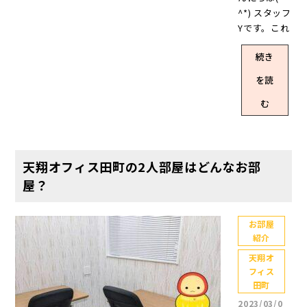
という方も
単にどんな
央区・港
ィス田町ま
^*) スタッフ
区・新宿
る宅配ボッ
いらっしゃ
オフィスか
区・新宿
での道のり
Yです。これ
区・渋谷
クス設置 有
ると思うの
をご紹介♪
区・渋谷
は、こちら
を書いてい
区・豊島
料で利用で
で、本記事
天翔ビルデ
区・豊島
の記事を参
続き
る本日、4月
区・台東
きるカラー
では始まっ
ィング株式
区・台東
照くださ
21日は【天
区・文京区
コピー機(1
たばかりの
会社が運営
を読
区・文京区
い。つい先
翔ビルディ
で28拠点展
面 白黒11
新しいキャ
する【天翔
で28拠点展
日、JR田町
ング株式会
開。格安で
む
円/カラー44
ンペーン
オフィス】
開していま
駅のアクセ
社】の創立
サービスも
円)を設置 オ
と、引き続
は、東京都
す。「格安
ス記事を一
記念日で
充実してい
フィスはオ
き実施中の
内にある格
って本当か
部追加しま
す。 創立19
るレンタル
ートロッ
キャンペー
安個室レン
な？」と思
した。駅を
年、今後と
オフィスで
ク、お部屋
天翔オフィス田町の2人部屋はどんなお部
ン情報をま
タルオフィ
われたお客
出た後、エ
もレンタル
す✨ ▼天翔
は全て個室
とめてご紹
屋？
スです。 千
様は、こち
スカレータ
オフィス
オフィスの
で施錠可能
介します(*^
代田区・中
らの動画を
ーと階段二
【天翔オフ
ここが良
天翔オフィ
^*) これを読
央区・港
ご覧くださ
通りのパタ
ィス】をよ
い！ オフィ
ス、3人以上
お部屋
んで気にな
区・新宿
い(*^^*)※
ーンを掲載
紹介
ろしくお願
スは全て駅
15人未満の
るオフィス
区・渋谷
動画再生時
しています
いいたしま
から徒歩5分
おすすめの
があった
天翔オ
区・豊島
間は1分です
(*^^*)※何
す。そし
圏内 初期費
お部屋は？
フィス
方、キャン
区・台東
https://you
を言ってる
て、本日更
用は入室契
さて、冒頭
田町
ペーン適用
区・文京区
tu.be/A8vy
のかは記事
新したSNS
約金+月額賃
でも触れま
まだ間に合
で27拠点展
2023/03/0
KNs34FY?si