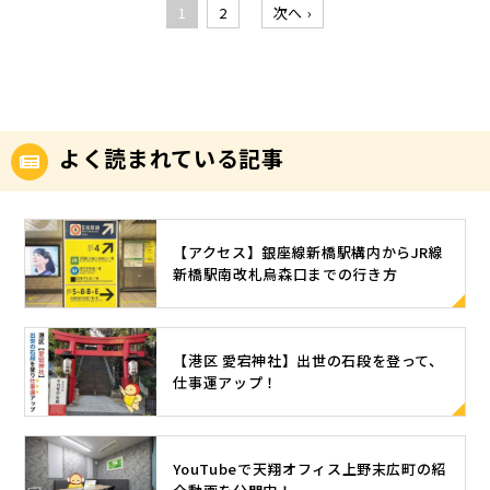
らオフィス
日時点でご
きています
もしれませ
覧 オフィス
1
2
次へ ›
翔オフィス
道順をご紹
ー機(1面 白
4出口(JR田
室(10.82㎡)
までは、飲
案内できる
ので、本記
んが、天翔
名部屋番号
後楽園以外
介します。
黒11円/カラ
町駅)】を目
月額合
食店が多
天翔オフィ
事では、202
オフィスな
利用人数平
は現時点で
①JR田町駅
ー44円)を設
指しましょ
計：159,500
く、大学と
ス田町のお
3年4月21日
らその希望
米数月額合
【未定】で
の改札を出
置オフィス
う。 エス
円 画像のお
交番もあり
部屋は下記
現時点で実
が叶います
計新橋5丁目
す。キャン
たら、【芝
はオートロ
カレーター
部屋は、404
治安が良い
のお部屋で
施している
✨ ▼天翔オ
2073人6.63
ペーン終了
浦口(東口)】
ック、お部
を上り、A1
号室です！4
エリア！大
ございま
よく読まれている記事
キャンペー
フィスの安
㎡110,000円
が決まり次
へ進んでく
屋は全て個
～A7出口へ
号室は窓が
通り沿いに
す。 7人部
ン情報と該
さの秘密を
新橋5丁目20
第、ホーム
ださい。 ②
室で施錠可
向かいま
大きく、明
あり、オフ
屋 8人部屋 4
当オフィス
暴く ※再
83人7.31㎡1
ページに掲
アーケード
能 もちろん
す。 ③【JR
るい角部屋
ィスの前は
人部屋(7.85
の空室情報
生時間1分 h
21,000円御
載します。
を【右斜
法人登記も
田町駅方
です✨現
街灯もある
㎡) 月額合
をまとめて
ttps://yout
茶ノ水4113
【アクセス】銀座線新橋駅構内からJR線
お得なキャ
め】に進
OK！初期費
面】へ真っ
在、3部屋ご
ので夜道も
計：139,700
ご紹介しま
u.be/A8vyK
新橋駅南改札烏森口までの行き方
～4人7.29㎡
ンペーン中
み、【エス
用も抑えて
直ぐ進み、
案内できま
安心して歩
円7人部屋(1
す(*^^*) 初
Ns34FY?si=
121,000円南
のうちに、
カレータ
います。出
【A4出口】
すのでご検
いて駅へ行
3.61㎡) 月
期費用を出
fzMi3o7_G4
青山S-3183
ご検討いた
ー】を下り
来るだけ費
を目指しま
討よろしく
くことがで
額合計：19
来るだけ抑
-J8kfk スタ
～4人9.80㎡
だけますと
ます。 ※②
用がかから
す。 ④A4出
お願いいた
【港区 愛宕神社】出世の石段を登って、
きます。天
8,000円8人
えたい方法
ッフY厳選！
159,500円赤
幸いです。
ｰ1：【階
ないオフィ
口への案内
します。 天
仕事運アップ！
翔オフィス
部屋(15.08
人を立ち上
天翔オフィ
坂4073～4
また、注意
段】を使用
スをお探し
に沿って、
翔オフィス
田町の住所
㎡) 月額合
げ予定の方
スおすすめ
人7.58㎡12
事項は下記
される方は
中の方にお
右手にある
赤坂の設
は下記の通
計：203,500
(法人登記⭕
のお部屋
6,500円田町
の通りで
アーケード
勧めのレン
階段を上り
備・サービ
りです。
円 9人部屋 1
住所のみの
は？ 前置き
705・8054
YouTubeで天翔オフィス上野末広町の紹
す。 ご紹介
を矢印の方
タルオフィ
ます。 ⑤ ④
ス、アクセ
【天翔オフ
4人部屋 9人