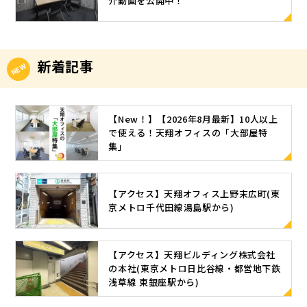
貸し出し❌)
が長くなり
介動画を公開中！
人7.85㎡13
する情報と
向に【直
スです。 20
で階段を上
ス、空室一
ィス田町】
部屋(17.08
個人でお仕
ましたが、
9,700円秋葉
空室状況
進】してく
23年、この
るとエスカ
覧は下記ペ
〒108-002
㎡) 月額合
事が出来る
いよいよ本
原万世橋703
は、2023年
ださい。 ※
秋お薦めの
レーターが
ージでご覧
3 東京都港
計：225,500
スペースを
記事の本題
4人 10.08㎡
6月23日現時
②ｰ2：突き
天翔オフィ
あります。
いただけま
区芝浦3丁目
円14人部屋
お探し中の
に入りまし
181,500円
新着記事
点の情報で
当りを左に
ス2人部屋
エスカレ
す。詳細は
17-11 Goog
(25.72㎡)
方オフィス
ょう。 <ﾅｶﾞ
画像は3枚の
す。空室状
曲がると
は？ さて、
ーターを上
ホームペー
leマップも
月額合計：3
の移転をご
ｲﾉﾊ ｲﾂﾓﾉｺﾄ
みですが、
況は変動し
【階段】が
ここからは
り、地上へ
ジをご覧く
掲載！天翔
30,000円 月
検討中の方
(ｼｰ🤫本記事
お部屋の雰
ますので、
あるので、
本記事の本
出ましょ
ださい(*^^
オフィス田
額合計は、
【New！】【2026年8月最新】10人以上
上記に該当
でお届けす
囲気が伝わ
予めご了承
そちらを下
題に入りま
う。 ⑥地上
*) 天翔オフ
町の【地
水道光熱費
で使える！天翔オフィスの「大部屋特
するお客様
るお部屋は
れば幸いで
ください。
ります。 ③
しょう。202
に出たら右
ィス赤坂の
集」
図・アクセ
など共益費
や、天翔オ
全て【完全
す。※画像
ホームペー
スクランブ
3年、この秋
に真っ直ぐ
ホームペー
ス】はこち
が含まれた
フィスをご
個室】【窓
はイメージ8
ジに掲載し
ル交差点の
お薦めの天
進み、正面
ジはこちら
ら JR田町駅
金額です。
利用された
あり】のお
㎡未満の場
ているお部
横断歩道を
翔オフィス2
にある階段
天翔オフィ
と三田駅か
敷金、更新
【アクセス】天翔オフィス上野末広町(東
ことがない
部屋です。(
合、11万円
屋には【仮
矢印の方向
人部屋は一
またはエス
ス田町の7人
京メトロ千代田線湯島駅から)
ら天翔オフ
料、原状回
お客様にと
)内の人数
～13万円以
押さえ】が
に【左斜
体どのオフ
カレーター
部屋は？ 続
ィス田町ま
復費も無
ってはお得
は、画像に
内でご利用
入っている
め】に進み
ィスなの
で上の階に
いてご紹介
での道のり
料！解約は1
なキャンペ
ある机と椅
いただけま
ことがござ
ます。 ※③-
か。 現在の
出ましょ
するオフィ
は、こちら
か月前申
【アクセス】天翔ビルディング株式会社
ーンです！
子が入る最
す。 秋葉原
います。仮
1：【階段】
空室状況を
う。 ⑦ ⑥で
スはこち
の記事を参
告！ ホーム
の本社(東京メトロ日比谷線・都営地下鉄
天翔オフィ
大数(利用人
万世橋のみ1
押さえ状況
を使用した
踏まえてお
階段または
ら！ 天翔オ
浅草線 東銀座駅から)
照くださ
ページに
ス、キャン
数)を記載し
0㎡超えのた
は、お問い
方はスクラ
勧めの2人部
エスカレー
フィス田町
い。🚉JR線
は、【フロ
ペーン実施
ています。
め、賃料が
合わせ時に
ンブル交差
屋をPick UP