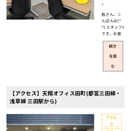
をご覧くだ
(Twitter・F
料のみ！ 敷
したが今回
3
いますよ～
開していま
=_9QHNj6Vi
さい(投げる
acebook・I
金・礼金は
は【完全個
天翔オフィ
す。オフィ
gwq1j6A 初
皆さん、こ
なーー ▼天
nstagram)
なし、原状
室】かつ【3
ス、キャン
スは全て駅
期費用と
んばんは(^
翔オフィス
でもお知ら
回復費も不
人以上15人
ペーン実施
から徒歩5分
月々の費用
^) スタッフY
田町、駅か
せしました
要 水道光熱
未満】のお
中のオフィ
圏内、格安
も抑えられ
です。お昼
らのルート
が てんしょ
費は共益費
部屋をご紹
スはどこ？
だけどサー
る格安個室
休憩時に外
をご紹介！
うくん、指
に込み！ 法
介します。
キャンペー
ビスも充実
レンタルオ
続き
を歩いてい
(画像付き)
差すの上手
人登記もで
本記事でご
ンが対象の
しているレ
フィスです
たら、早咲
🚉JR線 田町
いね～👏 ／
きる お部屋
紹介するの
オフィスは
を読
ンタルオフ
✨ 2024年春
きの桜が咲
駅からのア
✨2024年末
の移動もO
は厳選した
一体どこな
ィスです✨
におすす
いているの
クセスはこ
む
頃、天翔オ
K！同じオフ
お部屋のみ
のか……？
▼天翔オフ
め！天翔オ
を見つけま
ちら🚉都営
フィス日本
ィス内はも
であり、取
気になりま
ィスのここ
フィス5人前
した🌸もう
地下鉄浅草
橋茅場町(仮)
ちろん、天
り上げたお
すよね～現
が良い！ 敷
後のお部屋
すぐ満開の
線・三田線
オープン予
翔オフィス
部屋以外に
在、キャン
金・礼金は
では、本記
桜が見れる
三田駅から
【アクセス】天翔オフィス田町(都営三田線・
定✨＼ オフ
間ならどの
もご案内で
ペーン実施
なし、原状
事の本題に
かと思う
のアクセス
ィス名は仮
拠点にもお
きるお部屋
浅草線 三田駅から)
中のオフィ
回復費もか
入りましょ
と、心弾み
はこちら 天
称、住所は
部屋移動が
はございま
スはこちら
からない水
う。本記事
ますね～
翔オフィス
未確定で
可能 最短利
す。 最新の
です！※202
道光熱費は
でお届けす
((´Ｉ `*))♪
田町のお部
アクセ
す。また、
用は【1ヶ
空室状況
3年6月23日
共益費に込
るお部屋は
ス
そろそろ本
屋は完全個
お知らせで
月】！解約
は、ホーム
時点 天翔オ
み！ランニ
全て【完全
題へ……今
室！ 天翔オ