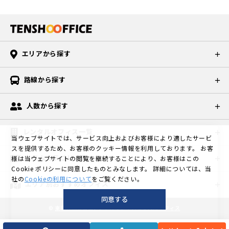
ーン🐸【10
の前には街
計：85,800
へ横断歩道
ムページは
ってこの画
室契約金 11
が決まり次
オフィス麻
上10人未満
階のみ】 🉐
灯があるの
円 天翔オフ
を渡りまし
こちら 天翔
像ですの
0,000円+初
第、ホーム
布十番 天翔
で利用でき
1ヶ月フリー
で夜道も明
ィス上野末
ょう。 ※⑨-
オフィス高
で、不出来
月のお家賃
ページに掲
オフィス御
るお部屋を
レント ※新
るく、目の
広町は、秋
1：【階段】
田馬場の6～
なのは予め
今回ご紹介
載します。
茶ノ水 天翔
ご紹介しま
規ご契約の
前にはバス
葉原駅と上
を使用した
8人部屋は？
ご了承くだ
したお部屋
エリアから探す
お得なキャ
オフィス麻
す。今回
方で、6ヶ月
停がありま
野駅が徒歩1
方はスクラ
続いてご紹
さい💦(言い
は1人部屋は
ンペーン中
布十番 ▼天
は、現時点
以上のご入
す。飲食店
0分圏内！5
ンブル交差
介するオフ
訳) ※掲載し
ないため、
のうちに、
翔オフィス
でご案内で
路線から探す
居が条件 10
や大学もあ
駅5路線利用
点の横断歩
ィスはこち
た金額は税
入室契約金
ご検討いた
赤坂 (2人)
きるお部屋
階の賃料は
るので、女
できるアク
道を【直
ら！ 天翔オ
込価格で、3
は110,000円
だけますと
610号室(4.7
から【6部
こちらです
性の方は夜
セスもいい
人数から探す
進】しま
フィス高田
月3日現時点
です。※1人
幸いです。
5㎡) 月額
屋】厳選し
↓ 20～30人
道も安全✨
オフィスで
す。 ⑩横断
馬場 お部屋
の金額です
部屋は入室
また、注意
合計：88,00
ました。 天
部屋(74.91
皆様、天翔
人気オフィ
歩道を渡っ
はこちらで
※空室状況
契約金55,00
レンタルオフィス一覧
事項は下記
0円 ▼天翔
翔オフィス
㎡) 月額合
オフィス田
スです✨2棟
当ウェブサイトでは、サービス向上およびお客様により適したサービ
たら、【な
す↓ ※画
は随時変動
0円 ホーム
の通りで
オフィス御
東新宿 天翔
計：650,000
町へお越し
スを提供するため、お客様のクッキー情報を利用しております。
お客
とも現時点
ぎさ通り】
像はイメー
いたします
ページに掲
す。 ご紹介
茶ノ水 (2人)
オフィス赤
コラムカテゴリ一覧
様は当ウェブサイトの閲覧を継続することにより、お客様はこの
円(非課税)
くださいま
ではご案内
を道なりに
ジ 221号室
ので、予め
載している
する情報と
404号室
坂ANNEX 天
Cookie ポリシーに同意したものとみなします。
詳細については、当
上記の賃料
せ♪ 天翔オ
できます！
真っ直ぐ進
(15.30㎡)
ご了承くだ
賃料表に
空室状況
(5.29㎡) 月
社の
Cookieの利用について
をご覧ください。
翔オフィス
(月額合計)
フィス田町
お問い合わ
エリア別おすすめオフィス
んでいきま
月額合計：2
さい 天翔オ
【概算見
は、2023年
額合計：90,
田町 ▼おす
が、1ヶ月フ
の空室状況
せはお早め
す。【新芝
20,000円 画
フィス田町
積】の欄が
同意する
4月21日現時
200円 ▼天
すめのお部
リーレント
は、ホーム
に💦 10月利
橋】を真っ
像のお部屋
©
東京の格安個室レンタルオフィスなら天翔オフィス
の2人部屋(7
あります。
点の情報で
翔オフィス
屋一覧 オフ
✨10階のお
ページをご
用可能な2人
直ぐ進みま
はイメージ
号室)の賃料
【見積す
す。空室状
麻布十番 (2
ィス名部屋
部屋は事務
覧くださ
部屋、お勧