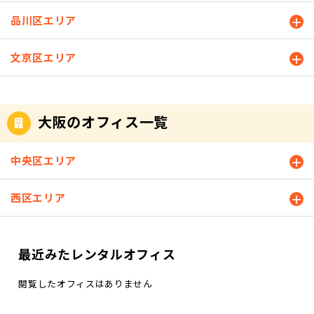
あり】本記
ご覧くださ
フィス赤坂
めの2人部屋
部屋はご内
都心線・大
見えまし
ちらの2棟！
【直進】し
部屋もご案
事で今回ご
い。 バーチ
品川区エリア
オフィスに
は？ まず
覧もできま
江戸線の東
た。 そし
天翔オフィ
てくださ
内できます
紹介する2人
ャル内覧も
よって、キ
は、おすす
す。天翔オ
新宿駅から
て、その左
ス麻布十番
い。 ※⑧ｰ
ので、ご検
部屋は、オ
掲載！天翔
ャンペーン
めの2人部屋
フィス全拠
徒歩1分！明
隣には天翔
天翔オフィ
文京区エリア
2：突き当り
討いただけ
フィスの中
オフィス田
内容は異な
をご紹介！1
点【3～4
治通りに面
オフィス田
ス上野末広
を左に曲が
ますと幸い
でも【角部
町の【TO
ります。キ
人部屋と2人
人】部屋の
している天
町を発見！
町 天翔オフ
ると【階
です。 天翔
屋】でござ
P】はこちら
ャンペーン
部屋の少人
空室一覧は
翔オフィス
⑦天翔オフ
ィス麻布十
段】がある
オフィス田
います。 そ
天翔オフィ
適用条件も
数のお部屋
こちらをご
東新宿。キ
ィス田町に
番 天翔オフ
大阪のオフィス一覧
ので、そち
町の設備・
れでは、天
ス田町の初
ありますの
は大人気✨
覧くださ
ャンペーン
到着です。
ィス上野末
らを下りま
サービス、
翔オフィス
期費用は？
で、1つ1つ
現時点でご
い。 天翔オ
対象の【10
JR田町駅～
広町 ▼天翔
す。 ⑨エス
アクセス、
田町の2人部
お部屋の賃
キャンペー
案内できる
フィス【3～
中央区エリア
階】は、最
天翔オフィ
オフィス麻
カレーター
空室一覧は
屋をご紹介
料だけでな
ン内容をご
大人気の2人
4人】部屋の
上階のお部
ス田町まで
布十番 803
で下へ降
下記ページ
いたしま
く、【初期
紹介してい
部屋。2人部
空室一覧は
屋で【1フロ
は徒歩6分ほ
号室(4.42㎡)
西区エリア
り、真っ直
でご覧いた
す。画像は
費用】も気
きます。 キ
屋があるお
こちら 5人
ア1テナン
ど。駅を出
月額合
ぐ進むと
だけます。
スタッフYが
になります
ャンペーン
すすめのオ
以上10人未
ト】限定の
たらひたす
計：79,200
【スクラン
詳細はホー
現地で実際
よね？天翔
終了時期
フィスはこ
満で利用で
お部屋で
ら直進して
円 ▼天翔オ
ブル交差
ムページを
に撮影した
オフィス田
は、4棟とも
ちらの3棟！
最近みたレンタルオフィス
きる天翔オ
す。キャン
いただくと
フィス上野
点】に出ま
ご覧くださ
お部屋で
町の【初期
現時点では
天翔オフィ
フィスおす
ペーン内容
到着しま
末広町 611
す。 矢印
い(*^^*) 天
す。スタッ
費用】はこ
【未定】で
ス赤坂 天翔
すめのお部
閲覧したオフィスはありません
はこちら↓
す！ 天翔オ
号室(4.91㎡)
の方向に
翔オフィス
フYがギリギ
ちら↓ 《初
す。キャン
オフィス御
屋6選！ 続
🐸キャンペ
フィス田町
月額合
【斜め左】
田町のホー
リまで下が
期費用》入
ペーン終了
茶ノ水 天翔
いて、5人以