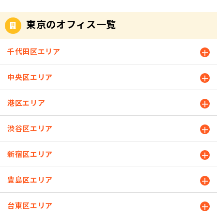
ターで上に
5人前後とい
田町駅から
ア図面】も
中のオフィ
掲載するお
他のオフィ
ご確認くだ
点の横断歩
します✨※
出ると、【J
って、いき
のアクセス
掲載してい
スはどこ？
部屋は、現
スよりお高
さい。(お電
道を【直
空室状況は2
東京のオフィス一覧
R田町駅の改
なり7人のお
はこちら🚉
ます。ま
キャンペー
在の空室状
め💦掲載し
話、メール
進】しま
023年9月29
札外】に出
部屋をご紹
都営地下鉄
た、【バー
ンが対象の
況を踏まえ
ているお部
にてお伝え
す。 ④【新
日時点の情
ます。
介(;^ω^)お
浅草線・三
チャル内
オフィスは
たおすすめ
屋は【窓あ
千代田区エリア
しています)
芝橋】を渡
報です 空
【芝浦口(東
部屋はこち
田線 三田駅
覧】でお部
どこか気に
のお部屋をP
り】で、利
掲載した画
り、さらに
室状況は随
口)】の方へ
らです↓
からのアク
屋をご覧い
なりますよ
ick UPして
用人数は弊
像はイメー
【なぎさ通
時変動しま
中央区エリア
進みましょ
※画像はイ
セスはこち
ただくこと
ね……？キ
います。※
社が用意す
ジです。実
り】を直進
すので、予
う。 ⑧アー
メージ 201
ら 天翔オフ
もできます
ャンペーン
空室状況は2
る机と椅子
際のお部屋
してくださ
めご了承く
ケードを
号室(13.61
ィス田町の2
よ👀✨ 【バ
港区エリア
実施中のオ
024年7月26
が入る台数
と異なる場
い。 ⑤左手
ださい 今な
【右斜め】
㎡) 月額合
人部屋をご
ーチャル内
フィスはこ
日時点の情
の数です。
合がござい
に【芝浦工
らまだご案
に進み、
計：187,000
紹介 天翔オ
覧】は各オ
ちらです！
報です 空
【赤坂】の
ます。お部
業大学】、
渋谷区エリア
内可能！2人
【エスカレ
円 画像のお
フィス田町
フィスペー
※2023年4
室状況は随
み【10月下
屋はご内覧
右手に【TO
部屋(完全個
ーター】を
部屋は、1号
は10階建て
ジTOPにあ
月21日時点
時変動しま
旬利用可】
時にご確認
MAS】があ
室)をご紹介
下ります。
室のお部屋
新宿区エリア
のレンタル
るフロア図
天翔オフィ
すので、予
のお部屋の
ください。
る間の道を
2023年9月2
※⑧ｰ1：
ですが2階以
オフィスで
面の下に掲
ス後楽園天
めご了承く
ため、お部
天翔オフィ
直進してく
9日時点、
【階段】を
外の階の1号
す。お部屋
載していま
翔オフィス
ださい 月額
屋のご内覧
豊島区エリア
ス東新宿 1
ださい。 ⑥
【空室】で
使用される
室です。7人
は全て【完
す。良かっ
田町天翔オ
9万円前後で
はまだでき
0階 10階室
【芝浦ホル
ご案内可能
方はアーケ
のお部屋以
全個室・個
たらバーチ
フィス御茶
利用でき
ませんが赤
内 ミニキッ
モン】の看
なお勧めオ
ードを矢印
外に、8・
台東区エリア
別空調・窓
ャル内覧も
ノ水天翔オ
る！おすす
坂以外のお
チン 眺望 副
板が正面に
フィスはこ
の方向に
9・14人の大