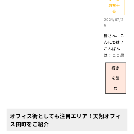
屋の中か
麻布十
ら、スタッ
番
フYが厳選し
2024/07/2
たおすすめ
6
のお部屋を
皆さん、こ
本記事では
んにちは /
ご紹介しま
こんばん
す(*^-^*)題
は！ここ最
して…… こ
近のブログ
こから始ま
続き
のサムネイ
ったキノコ
ルは、てん
帽子てんし
を読
しょうくん
ょうくん こ
のレアな姿
む
の秋おすす
を入れるの
め！天翔オ
に嵌まって
フィスの3人
いるスタッ
以上15人未
フYです。 1
満のお部屋
オフィス街としても注目エリア！天翔オフィ
ヶ月だけお
をPick Up！
ス田町をご紹介
披露目され
「この秋お