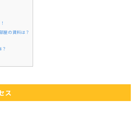
室！
人部屋の賃料は？
は？
セス