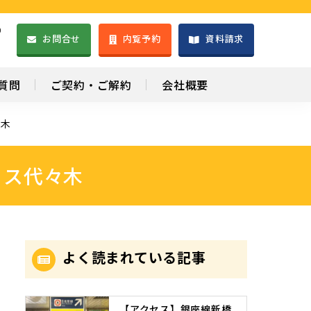
）
お問合せ
内覧予約
資料請求
1
質問
ご契約・ご解約
会社概要
々木
ィス代々木
よく読まれている記事
【アクセス】銀座線新橋