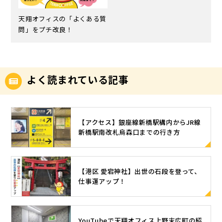
天翔オフィスの「よくある質
問」をプチ改良！
よく読まれている記事
【アクセス】銀座線新橋駅構内からJR線
新橋駅南改札烏森口までの行き方
【港区 愛宕神社】出世の石段を登って、
仕事運アップ！
YouTubeで天翔オフィス上野末広町の紹