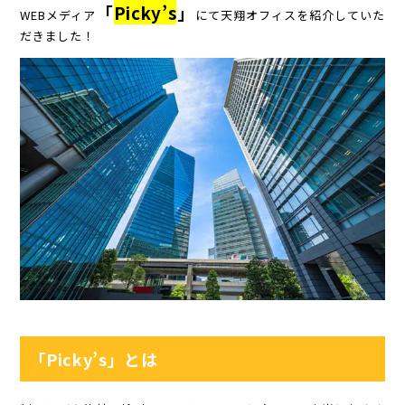
「
Picky’s
」
WEBメディア
にて天翔オフィスを紹介していた
だきました！
「Picky’s」とは