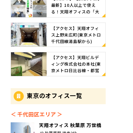
最新】10人以上で使え
る！天翔オフィスの「大
部屋特集」
【アクセス】天翔オフィ
ス上野末広町(東京メトロ
千代田線湯島駅から)
【アクセス】天翔ビルデ
ィング株式会社の本社(東
京メトロ日比谷線・都営
地下鉄浅草線 東銀座駅か
ら)
東京のオフィス一覧
千代田区エリア
天翔オフィス 秋葉原 万世橋
JR 秋葉原駅 徒歩3分