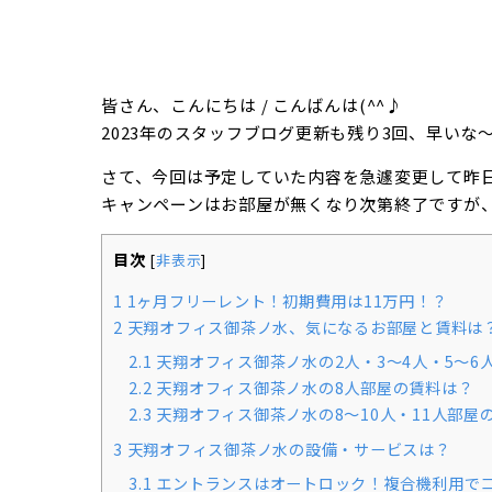
皆さん、こんにちは / こんばんは(^^♪
2023年のスタッフブログ更新も残り3回、早いな
さて、今回は予定していた内容を急遽変更して昨日(
キャンペーンはお部屋が無くなり次第終了ですが
目次
[
非表示
]
1
1ヶ月フリーレント！初期費用は11万円！？
2
天翔オフィス御茶ノ水、気になるお部屋と賃料は
2.1
天翔オフィス御茶ノ水の2人・3～4人・5～6
2.2
天翔オフィス御茶ノ水の8人部屋の賃料は？
2.3
天翔オフィス御茶ノ水の8～10人・11人部屋
3
天翔オフィス御茶ノ水の設備・サービスは？
3.1
エントランスはオートロック！複合機利用で