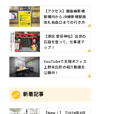
【アクセス】銀座線新橋
駅構内からJR線新橋駅南
改札烏森口までの行き方
【港区 愛宕神社】出世の
石段を登って、仕事運ア
ップ！
YouTubeで天翔オフィス
上野末広町の紹介動画を
公開中！
新着記事
【New！】【2026年8月