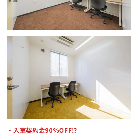
・入室契約金90％OFF⁉