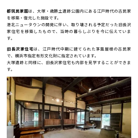
都筑民家園
は、大塚・歳勝土遺跡公園内にある江戸時代の古民家
を移築・復元した施設です。
港北ニュータウンの開発に伴い、取り壊される予定だった旧長沢
家住宅を移築したもので、当時の暮らしぶりを今に伝えていま
す。
旧長沢家住宅
は、江戸時代中期に建てられた茅葺屋根の古民家
で、横浜市指定有形文化財に指定されています。
大塚遺跡と同様に、旧長沢家住宅も内部を見学することができま
す。