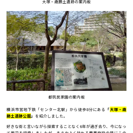
大塚・歳勝土遺跡の案内板
都筑民家園の案内板
横浜市営地下鉄「センター北駅」から徒歩8分にある
「
大塚・歳
勝土遺跡公園
」
を紹介しました。
好きな街と言いながら探索することなく6年が過ぎ去り、今になっ
て周辺を探索しましたが、まさかよく訪れる商業施設の隣にこの