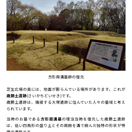
方形周溝墓群の復元
芝生広場の奥には、地面が膨らんでいる場所があります。これが
歳勝土遺跡
(さいかちどいせき)です。
歳勝土遺跡は、隣接する大塚遺跡に住んでいた人々の墓域と考え
られています。
当時のお墓である
方形周溝墓
の埋没当時を復元した歳勝土遺跡
は、低い四角形の盛り土とその周囲を溝で囲んだ独特の形状が特
徴の遺跡です。