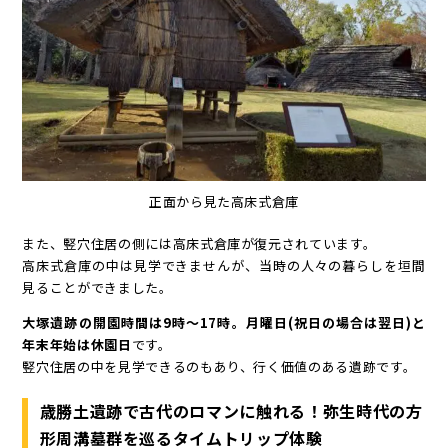
正面から見た高床式倉庫
また、竪穴住居の側には高床式倉庫が復元されています。
高床式倉庫の中は見学できませんが、当時の人々の暮らしを垣間
見ることができました。
大塚遺跡の開園時間は9時～17時。月曜日(祝日の場合は翌日)と
年末年始は休園日
です。
竪穴住居の中を見学できるのもあり、行く価値のある遺跡です。
歳勝土遺跡で古代のロマンに触れる！弥生時代の方
形周溝墓群を巡るタイムトリップ体験