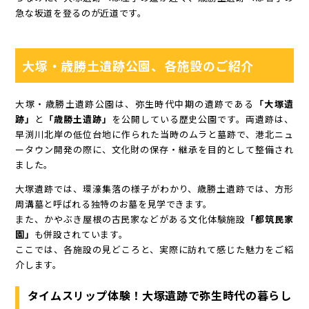
急な坂道を登るのが近道です。
大塚・歳勝土遺跡公園、各施設のご紹介
大塚・歳勝土遺跡公園は、弥生時代中期の遺跡である
「大塚遺
跡」
と
「歳勝土遺跡」
を公開している歴史公園です。両遺跡は、
早渕川北岸の低位台地に作られた当時のムラと墓跡で、港北ニュ
ータウン開発の際に、文化財の保存・継承を目的として整備され
ました。
大塚遺跡では、環濠集落の様子がわかり、歳勝土遺跡では、方形
周溝墓と呼ばれる独特のお墓を見学できます。
また、かやぶき屋根の古民家などがある文化体験施設
「都筑民家
園」
も併設されています。
ここでは、各施設の見どころと、実際に訪れて感じた魅力をご紹
介します。
タイムスリップ体験！大塚遺跡で弥生時代の暮らし