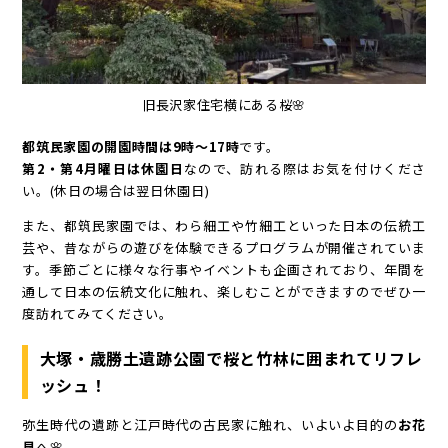
旧長沢家住宅横にある桜🌸
都筑民家園の開園時間は9時～17時
です。
第2・第4月曜日は休園日
なので、訪れる際はお気を付けくださ
い。(休日の場合は翌日休園日)
また、都筑民家園では、わら細工や竹細工といった日本の伝統工
芸や、昔ながらの遊びを体験できるプログラムが開催されていま
す。季節ごとに様々な行事やイベントも企画されており、年間を
通して日本の伝統文化に触れ、楽しむことができますのでぜひ一
度訪れてみてください。
大塚・歳勝土遺跡公園で桜と竹林に囲まれてリフレ
ッシュ！
弥生時代の遺跡と江戸時代の古民家に触れ、いよいよ目的の
お花
見
へ🌸