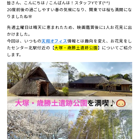
皆さん、こんにちは / こんばんは！スタッフYです(^^)
20度前後の過ごしやすい春の気候になり、関東では桜も満開にな
りましたね🌸
先週土曜日は晴天に恵まれたため、映画鑑賞後に1人お花見に出
かけました。
今回は、いつもの
天翔オフィス
情報とは趣向を変え、お花見をし
たセンター北駅付近の【
大塚・歳勝土遺跡公園
】についてご紹介
します。