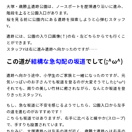
大塚・歳勝土遺跡公園は、ノースポートを歴博通り沿いに進み、
階段を上ると公園入口があります。
桜を見る前に公園内にある遺跡を探索しようと心弾むスタッフ
Y。
遺跡には、公園の入り口画像(↑)の右・左どちらからでも行くこ
とができます。
スタッフYは右に進み遺跡へ向かったのですが……
この道が
結構な急勾配の坂道
でして(;^ω^)
遺跡へ向かう途中、小学生のご家族と一緒になったのですが、元
気いっぱいのお子さんでも坂道を登るのが大変そうでした(;^ω^)
それでも、周りの美しい竹林に癒されながら、なんとか坂道を登
りきったスタッフY。
もし、急な坂道に不安を感じるようでしたら、公園入口から左手
の道を進むのがおすすめです！
こちらも坂道ではありますが、右手に比べると緩やか(スロープ)
で、手すりも設置されています。
ちなみに、大塚遺跡へは左手の道が近く、歳勝土遺跡へは右手の