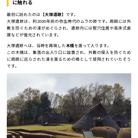
に触れる
最初に訪れたのは
【大塚遺跡】
です。
大塚遺跡は、約2000年前の弥生時代のムラの跡です。周囲には外
敵を防ぐための濠がめぐらされ、遺跡内には竪穴住居や高床式倉
庫などが復元されています。
大塚遺跡へは、当時を再現した
木橋
を渡って入ります。
この木橋は、集落の出入り口に設置され、外敵の侵入を防ぐため
に周囲に巡らされた濠を渡るための橋として使用されていたそう
です。