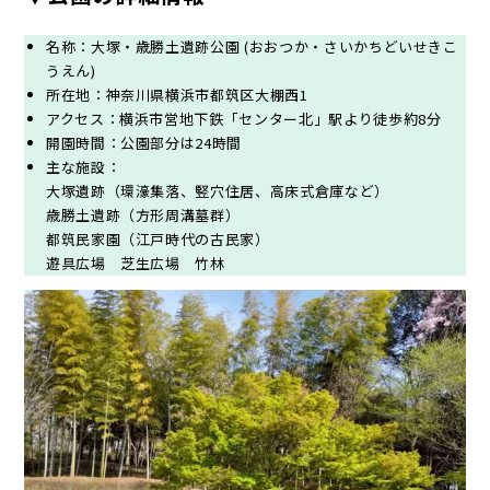
名称：大塚・歳勝土遺跡公園 (おおつか・さいかちどいせきこ
うえん)
所在地：神奈川県横浜市都筑区大棚西1
アクセス：横浜市営地下鉄「センター北」駅より徒歩約8分
開園時間：公園部分は24時間
主な施設：
大塚遺跡（環濠集落、竪穴住居、高床式倉庫など）
歳勝土遺跡（方形周溝墓群）
都筑民家園（江戸時代の古民家）
遊具広場 芝生広場 竹林