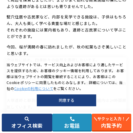
ような遺跡があるとは思いも寄りませんでした。
竪穴住居や古民家など、内部を見学できる施設は、子供はもちろ
ん、大人も楽しく学べる貴重な場だと感じました。
それぞれの施設には案内板もあり、遺跡と古民家について学ぶこ
とができます。
今回、桜が満開の春に訪れましたが、秋の紅葉もさぞ美しいこと
と思います。
次は秋に訪れ、四季折々の自然を満喫したいです。
当ウェブサイトでは、サービス向上およびお客様により適したサービ
また、大塚・歳勝土遺跡公園の隣接に「横浜市歴史博物館」があ
スを提供するため、お客様のクッキー情報を利用しております。
お客
ります。
様は当ウェブサイトの閲覧を継続することにより、お客様はこの
Cookie ポリシーに同意したものとみなします。
詳細については、当
今回訪問することはできませんでしたが、横浜市歴史博物館も訪
社の
Cookieの利用について
をご覧ください。
れるとより一層楽しめると思います。
大塚遺跡と都筑民家園は休園日がありますが、公園内は24時間開
同意する
放しています。
施設は
無料
ですので、休日にご家族で訪れてみてはいかがでしょ
サクッと入力！
うか？
オフィス検索
お電話
内覧予約