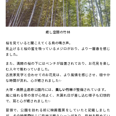
癒し空間の竹林
桜を見ていると聞こえてくる鳥の鳴き声。
見上げると桜の蜜を吸っているメジロがおり、より一層春を感じ
ました。
また、満開の桜の下にはベンチが設置されており、お花見を楽し
む人々で賑わっていました。
古民家見学と合わせてのお花見は、より風情を感じさせ、穏やか
な時間が流れ、心が癒されました✨
大塚・歳勝土遺跡公園内には、
美しい竹林
が整備されています。
風に揺れる笹の音が心地よく、木漏れ日が差し込む様子も幻想的
で、耳と心が癒されました✨
冒頭で、公園を訪れる前に映画鑑賞をしていたと記載しました
が、その映画🥷🏼🥚に竹林で戦うシーンがあり、竹林を眺めてい