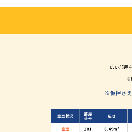
広い部屋
※
※仮押さえ
部屋
空室状況
広さ
番号
2
空室
101
8.49m