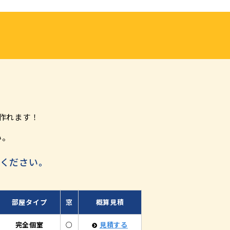
作れます！
い。
ください。
部屋タイプ
窓
概算見積
完全個室
○
見積する