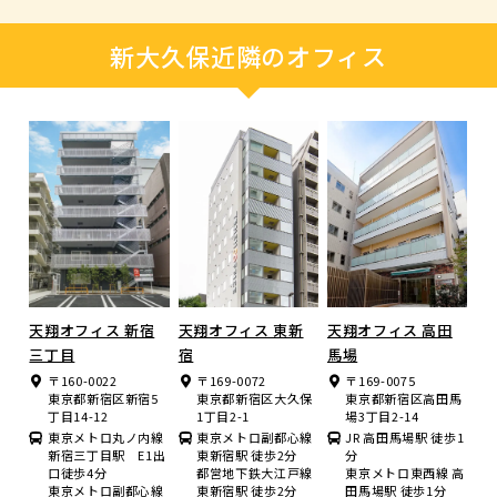
新大久保近隣のオフィス
天翔オフィス 新宿
天翔オフィス 東新
天翔オフィス 高田
三丁目
宿
馬場
〒160-0022
〒169-0072
〒169-0075
東京都新宿区新宿5
東京都新宿区大久保
東京都新宿区高田馬
丁目14-12
1丁目2-1
場3丁目2-14
東京メトロ丸ノ内線
東京メトロ副都心線
JR 高田馬場駅 徒歩1
新宿三丁目駅 E1出
東新宿駅 徒歩2分
分
口徒歩4分
都営地下鉄大江戸線
東京メトロ東西線 高
東京メトロ副都心線
東新宿駅 徒歩2分
田馬場駅 徒歩1分