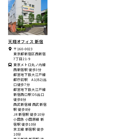
天翔オフィス 新宿
〒160-0023
東京都新宿区西新宿
7丁目21-9
東京メトロ丸ノ内線
西新宿駅 徒歩3分
都営地下鉄大江戸線
都庁前駅 A1(B2)出
口徒歩7分
都営地下鉄大江戸線
新宿西口駅 D5出口
徒歩8分
西武新宿線 西武新宿
駅 徒歩8分
JR 新宿駅 徒歩10分
小田急 小田原線 新
宿駅 徒歩10分
京王線 新宿駅 徒歩
10分