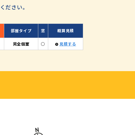
ください。
部屋タイプ
窓
概算見積
完全個室
○
見積する