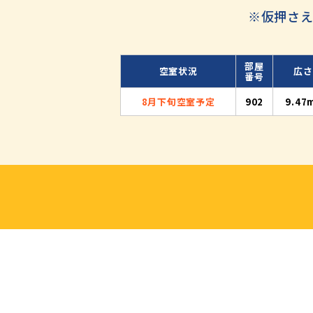
※仮押さえ
部屋
空室状況
広さ
番号
8月下旬空室予定
902
9.47