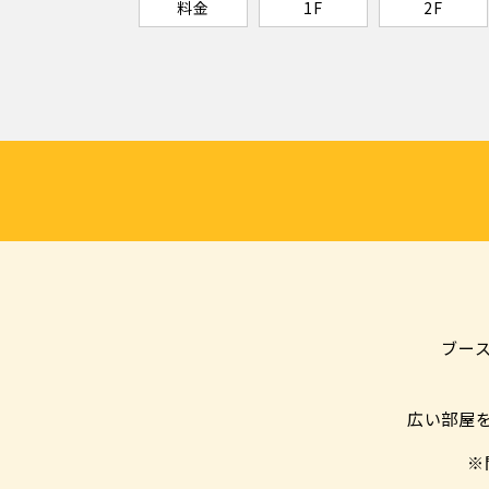
料金
1F
2F
ブー
広い部屋
※