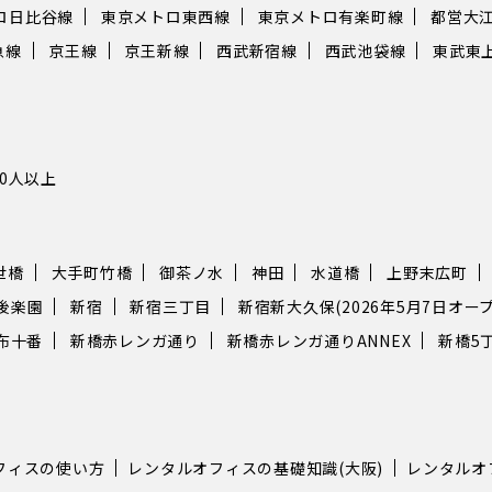
ロ日比谷線
東京メトロ東西線
東京メトロ有楽町線
都営大
急線
京王線
京王新線
西武新宿線
西武池袋線
東武東
10人以上
世橋
大手町竹橋
御茶ノ水
神田
水道橋
上野末広町
後楽園
新宿
新宿三丁目
新宿新大久保(2026年5月7日オープ
布十番
新橋赤レンガ通り
新橋赤レンガ通りANNEX
新橋5
フィスの使い方
レンタルオフィスの基礎知識(大阪)
レンタルオ