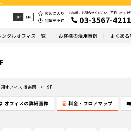
ス
お気軽にお問合せください（平日10～18時
お気に入り
03-3567-421
JP
EN
会議室予約
レンタルオフィス一覧
お客様の活用事例
よくある
F
天翔オフィス 後楽園
9F
オフィスの詳細画像
料金・フロアマップ