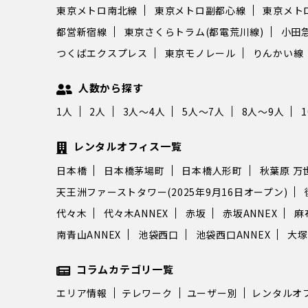
東京メトロ南北線
東京メトロ副都心線
東京メト
都営新宿線
東京さくらトラム(都電荒川線)
小田
つくばエクスプレス
東京モノレール
りんかい線
人数から探す
1人
2人
3人～4人
5人～7人
8人～9人
レンタルオフィス一覧
日本橋
日本橋茅場町
日本橋人形町
秋葉原 万
天王洲ファーストタワー(2025年9月16日オープン)
代々木
代々木ANNEX
赤坂
赤坂ANNEX
麻
南青山ANNEX
池袋西口
池袋西口ANNEX
大塚
コラムカテゴリ一覧
エリア情報
テレワーク
ユーザー別
レンタルオ