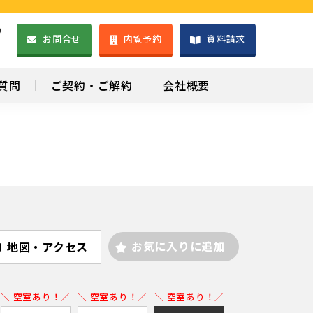
）
お問合せ
内覧予約
資料請求
1
質問
ご契約・ご解約
会社概要
お気に入りに追加
地図・アクセス
＼ 空室あり！／
＼ 空室あり！／
＼ 空室あり！／