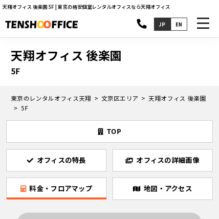
天翔オフィス 後楽園 5F | 東京の格安個室レンタルオフィスなら天翔オフィス
toggl
JP
EN
navig
天翔オフィス 後楽園
5F
東京のレンタルオフィス天翔
文京区エリア
天翔オフィス 後楽園
5F
TOP
オフィスの特長
オフィスの詳細画像
料金・フロアマップ
地図・アクセス