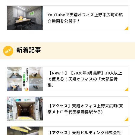
る2人部屋の
室契約金9
地を曲がり
中には、人
0％OFF(10
ます。 ④少
YouTubeで天翔オフィス上野末広町の紹
気エリアで
0,000円→1
し進んで、1
介動画を公開中！
すぐお申込
0,000円⁉)・
本目を左へ
みをいただ
特別値引き
曲がってく
けるオフィ
(15,000円～
ださい。 ⑤
スも！ 本記
20,000円引
左手に青空
新着記事
事では、202
き)※新規ご
駐車場を眺
4年6月14日
契約の方限
めながら進
時点でご案
定※対象の
んでいただ
内できる2人
お部屋がな
くと・・・
【New！】【2026年8月最新】10人以上
部屋をPick
くなり次第
で使える！天翔オフィスの「大部屋特
⑥奥に【TE
Up！2人部
集」
終了 3人部
NSHO OFFI
屋を狙って
屋 6人部屋 3
CE】の看板
いるお客
人部屋(7.56
が見えてき
様！今が！
㎡) 月額合
ました！ ⑦
【アクセス】天翔オフィス上野末広町(東
今がチャン
計：125,000
京メトロ千代田線湯島駅から)
代々木オフ
スです！！
円→110,000
ィスにとう
💠こんな方
円(消費税別)
ちゃーく＼
におすすめ
6人部屋(9.6
(^Ｏ^)／ ⑧
【アクセス】天翔ビルディング株式会社
💠 2人で利