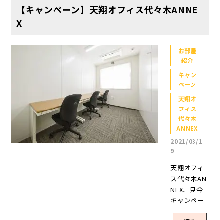
Xの道順をご
【キャンペーン】天翔オフィス代々木ANNE
いご報告は
紹介しま
X
ここで終わ
す。※代々
って、本題
木ANNEXオ
に入りまし
フィスは
お部屋
ょう。(気持
紹介
代々木オフ
ち切り替え
ィスの隣に
キャン
て～今はブ
ございま
ペーン
ログに集中
す。 ①まず
よ～)今回は
天翔オ
は、JR代々
久しぶりに
フィス
木駅西口改
代々木
こちらをお
札を出ま
ANNEX
届けしま
す。 ②改札
す！(じゃ～
2021/03/1
口そばの
9
ん) 夏に間に
【代々木駅
合う！天翔
天翔オフィ
交差点】を
オフィス、
ス代々木AN
矢印の方向
大人気の2人
NEX、只今
に渡り、左
部屋をpick
キャンペー
に曲がりま
Up！🌻 天翔
ン実施中で
す。 ③左へ
オフィスは1