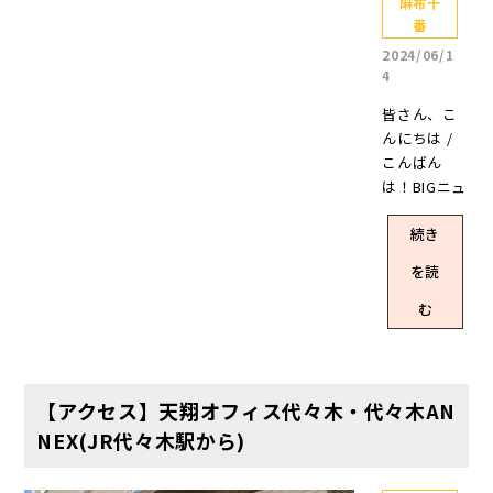
麻布十
番
2024/06/1
4
皆さん、こ
んにちは /
こんばん
は！BIGニュ
ースで
続き
す！！何と
弊社のSNS
を読
【X】のフォ
ロワーがつ
む
いに！ 3,00
0フォロワー
を達成しま
した👏👏👏
【アクセス】天翔オフィス代々木・代々木AN
✨✨✨ 昨日
NEX(JR代々木駅から)
の投稿がXを
始めてから