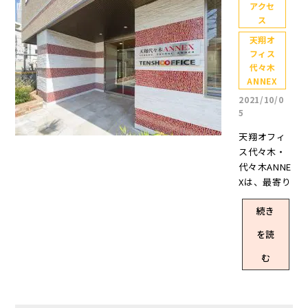
初めて……
アクセ
ス
初めてプチ
バズリ！！
天翔オ
こんな日が
フィス
来るだなん
代々木
て(´；ω；`)
ANNEX
ｳｩｩ フォロ
2021/10/0
ーしてくだ
5
さった方、
天翔オフィ
ありがとう
ス代々木・
ございま
代々木ANNE
す！スタッ
Xは、最寄り
フブログ以
駅の「代々
外のSNSも
続き
木駅」から
ぜひご覧い
徒歩2分！ J
ただけます
を読
R「代々木
と幸いで
駅」西口～
む
す。次は3,3
天翔オフィ
33を目指す
ス代々木・
ぞー！(ゾロ
代々木ANNE
目) ……嬉し