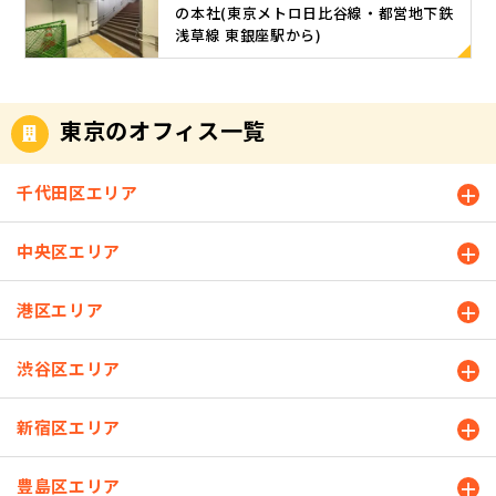
0㎡) 月額
の本社(東京メトロ日比谷線・都営地下鉄
さらに代々
用できるお
浅草線 東銀座駅から)
合計：160,0
木オフィス
部屋をお探
00円→145,0
から見て右
し中の方こ
00円(消費税
隣には代々
の夏から利
別)6人部屋
木ANNEXオ
用できるレ
東京のオフィス一覧
(11.58㎡) 月
フィスがご
ンタルオフ
額合計：18
ざいます！
ィスをお探
0,000円→16
天翔オフィ
千代田区エリア
し中の方 格
5,000円(消
ス代々木・
安個室のレ
費税別) 4部
代々木ANNE
ンタルオフ
中央区エリア
屋中、1部屋
Xの空室状況
ィス【天翔
お申込みを
は、ホーム
オフィス】
いただきま
ページをご
港区エリア
本題に入る
したので残
覧くださ
前に、簡単
り3部屋で
い。 天翔オ
にですが
渋谷区エリア
す。上記は
フィス代々
【天翔オフ
現時点での
木の空室状
ィス】がど
状況のた
新宿区エリア
況はこちら
んなレンタ
め、お部屋
天翔オフィ
ルオフィス
のお申込み
ス代々木AN
豊島区エリア
かをご紹介