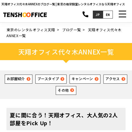
天翔オフィス代々木ANNEXのブログ一覧 | 東京の格安個室レンタルオフィスなら天翔オフィス
toggl
JP
EN
navig
東京のレンタルオフィス天翔
ブログ一覧
天翔オフィス代々木
ANNEX一覧
天翔オフィス代々木ANNEX一覧
お部屋紹介
ブースタイプ
キャンペーン
アクセス
その他
夏に間に合う！天翔オフィス、大人気の2人
部屋をPick Up！