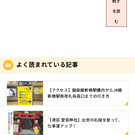
続き
す！ 皆様、
進むと、
人用から10
こんにち
【代々木教
人以上ご利
を読
は！スタッ
会・国際英
用いただけ
フYです。🌸
む
語学校】、
る幅広い利
も開花して
その先に
用人数のお
暖かくなっ
【セブンイ
部屋をご用
てきました
レブン】が
意していま
ね(*^^*)今
見えてきま
す。中で
回はキャン
す。
も、1人用と
ペーン情報
【代々木教
よく読まれている記事
2人用の完全
をご紹介致
会・国際英
個室のお部
します。 天
語学校】を
屋は大人
翔オフィス
通り過ぎて
気！(有難い
代々木ANNE
すぐの路地
【アクセス】銀座線新橋駅構内からJR線
✨) それが何
Xでは、4部
を右折して
新橋駅南改札烏森口までの行き方
と！今な
屋限定キャ
ください。
ら！2人部屋
ンペーンを
【セブン
がご案内で
行っており
イレブン】
きるのです
【港区 愛宕神社】出世の石段を登って、
ます。 《キ
までは行き
✨更に！！
仕事運アップ！
ャンペーン
ません！！
ご案内でき
内容》・入
こちらの路