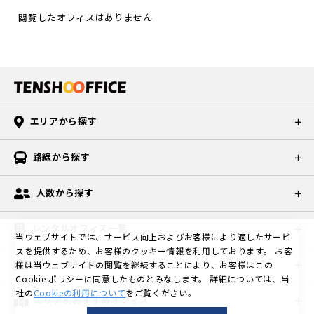
す。格安個
部屋もござ
閲覧したオフィスはありません
室、格安個
います。天
室って怪し
翔オフィス
いな～なん
代々木ANNE
て思われた
Xの空室状況
方は、こち
は弊社ホー
らの動画を
ムページを
ご覧くださ
ご確認くだ
エリアから探す
い。 天翔オ
さい。 天翔
フィスが選
オフィス
路線から探す
ばれる理
代々木ANNE
由、なぜ格
Xの【空室一
安かはこの
人数から探す
覧】はこち
動画で秘密
ら 気になる
を暴いてい
お部屋がご
レンタルオフィス一覧
ますよ♪※
当ウェブサイトでは、サービス向上およびお客様により適したサービ
ざいました
動画再生時
スを提供するため、お客様のクッキー情報を利用しております。
お客
ら、お部屋
コラムカテゴリ一覧
間は1分です
様は当ウェブサイトの閲覧を継続することにより、お客様はこの
のご内覧も
Cookie ポリシーに同意したものとみなします。
詳細については、当
https://you
出来ます。
社の
Cookieの利用について
をご覧ください。
tu.be/A8vy
エリア別おすすめオフィス
ご内覧のご
KNs34FY?si