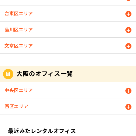
状況は変わ
NEXの空室
します。天
ります。ご
状況はこち
翔ビルディ
台東区エリア
了承くださ
ら ご内覧の
ング株式会
いませ。 フ
ご予約・お
社が運営す
リースペー
問い合わせ
品川区エリア
る【天翔オ
ス 会議室 1
は 📞：03-3
フィス】
階にはご入
567-4211
は、東京都
文京区エリア
居者様がご
✉：内覧予
内にある格
利用いただ
約フォーム
安個室レン
けるフリー
からお問い
タルオフィ
スペースと
合わせくだ
スです。 千
大阪のオフィス一覧
会議室が3室
さい 天翔オ
代田区・中
ございま
フィス代々
央区・港
す。お客様
木・代々木A
中央区エリア
区・新宿
との商談や
NNEXでお待
区・渋谷
お打ち合わ
ちしており
区・豊島
西区エリア
せなどでご
ます♪※ご
区・台東
利用くださ
内覧は事前
区・文京区
いませ。 キ
にご予約の
で28拠点展
ャンペーン
うえお越し
最近みたレンタルオフィス
開していま
対象外のお
ください。