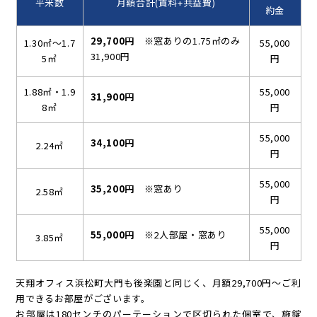
平米数
月額合計(賃料+共益費)
約金
29,700
円
※窓ありの1.75㎡のみ
1.30㎡～1.7
55,000
31,900円
5㎡
円
1.88㎡・1.9
55,000
31,900円
8㎡
円
55,000
34,100円
2.24㎡
円
55,000
35,200円
※窓あり
2.58㎡
円
55,000
55,000円
※2人部屋・窓あり
3.85㎡
円
天翔オフィス浜松町大門も後楽園と同じく、月額29,700円～ご利
用できるお部屋がございます。
お部屋は180センチのパーテーションで区切られた個室で、施錠