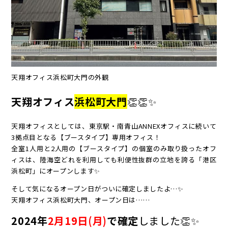
天翔オフィス浜松町大門の外観
天翔オフィス
浜松町大門
👏👏✨
天翔オフィスとしては、東京駅・南青山ANNEXオフィスに続いて
3拠点目となる【ブースタイプ】専用オフィス！
全室1人用と2人用の【ブースタイプ】の個室のみ取り扱ったオフ
ィスは、陸海空どれを利用しても利便性抜群の立地を誇る「港区
浜松町」にオープンします✨
そして気になるオープン日がついに確定しましたよ…✨
天翔オフィス浜松町大門、オープン日は……
2024年
2月19日(月)
で確定
しました👏✨