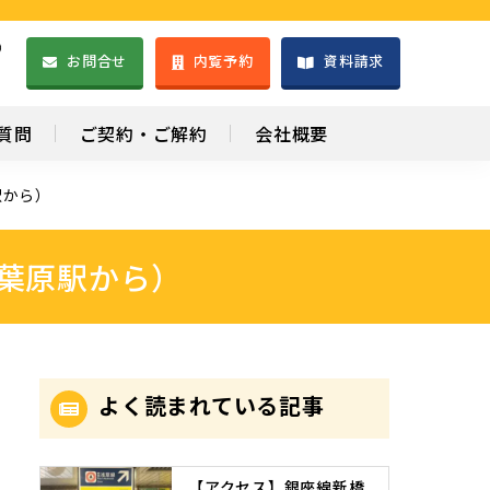
）
お問合せ
内覧予約
資料請求
1
質問
ご契約・ご解約
会社概要
駅から）
葉原駅から）
よく読まれている記事
【アクセス】銀座線新橋