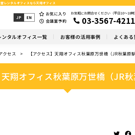
安個室レンタルオフィスなら天翔オフィス
お気軽にお問合せください（平日10～18時
お気に入り
03-3567-421
JP
EN
会議室予約
レンタルオフィス一覧
お客様の活用事例
よくある
アクセス
【アクセス】天翔オフィス秋葉原万世橋（JR秋葉原
】天翔オフィス秋葉原万世橋（JR秋
Twitter
Facebook