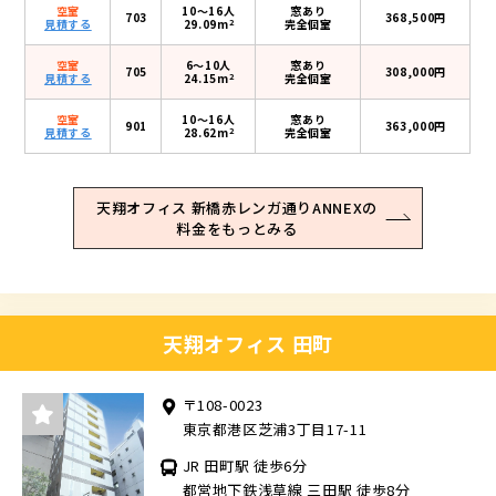
空室
10〜16人
窓あり
703
368,500円
2
見積する
29.09m
完全個室
空室
6〜10人
窓あり
705
308,000円
2
見積する
24.15m
完全個室
空室
10〜16人
窓あり
901
363,000円
2
見積する
28.62m
完全個室
天翔オフィス 新橋赤レンガ通りANNEXの
料金をもっとみる
天翔オフィス 田町
〒108-0023
東京都港区芝浦3丁目17-11
JR 田町駅 徒歩6分
都営地下鉄浅草線 三田駅 徒歩8分