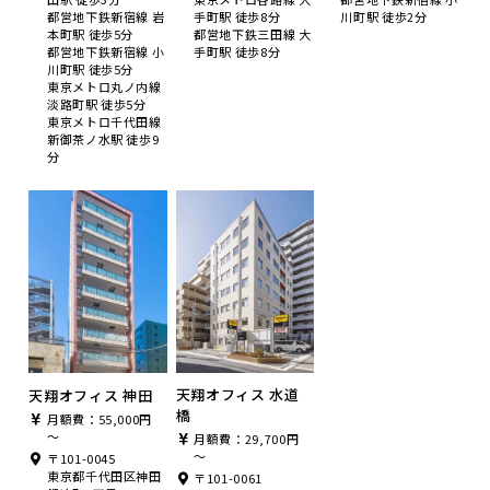
都営地下鉄新宿線 岩
手町駅 徒歩8分
川町駅 徒歩2分
本町駅 徒歩5分
都営地下鉄三田線 大
都営地下鉄新宿線 小
手町駅 徒歩8分
川町駅 徒歩5分
東京メトロ丸ノ内線
淡路町駅 徒歩5分
東京メトロ千代田線
新御茶ノ水駅 徒歩9
分
天翔オフィス 水道
天翔オフィス 神田
橋
月額費：55,000円
～
月額費：29,700円
～
〒101-0045
東京都千代田区神田
〒101-0061