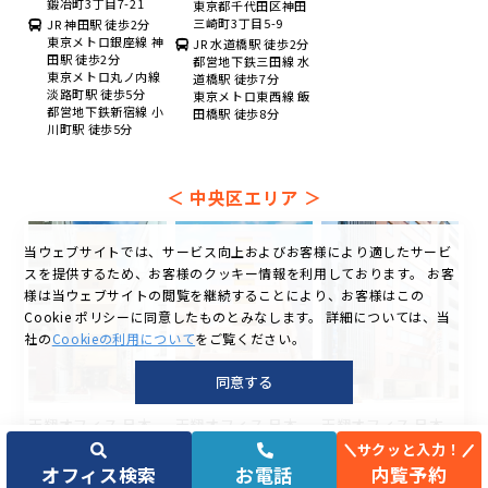
鍛冶町3丁目7-21
東京都千代田区神田
三崎町3丁目5-9
JR 神田駅 徒歩2分
東京メトロ銀座線 神
JR 水道橋駅 徒歩2分
田駅 徒歩2分
都営地下鉄三田線 水
東京メトロ丸ノ内線
道橋駅 徒歩7分
淡路町駅 徒歩5分
東京メトロ東西線 飯
都営地下鉄新宿線 小
田橋駅 徒歩8分
川町駅 徒歩5分
＜
中央区エリア
＞
当ウェブサイトでは、サービス向上およびお客様により適したサービ
スを提供するため、お客様のクッキー情報を利用しております。
お客
様は当ウェブサイトの閲覧を継続することにより、お客様はこの
Cookie ポリシーに同意したものとみなします。
詳細については、当
社の
Cookieの利用について
をご覧ください。
同意する
天翔オフィス 日本
天翔オフィス 日本
天翔オフィス 日本
橋
橋茅場町
橋人形町
サクッと入力！
月額費：29,700円
月額費：44,000円
月額費：29,700円
オフィス検索
お電話
内覧予約
～
～
～