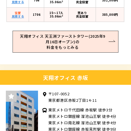
706
352,000円
2
見積する
35.06m
完全個室
空室
15〜17人
窓あり
1706
385,000円
2
見積する
35.06m
完全個室
天翔オフィス 天王洲ファーストタワー(2025年9
月16日オープン)の
料金をもっとみる
天翔オフィス 赤坂
〒107-0052
東京都港区赤坂2丁目14-11
東京メトロ千代田線 赤坂駅 徒歩3分
東京メトロ銀座線 溜池山王駅 徒歩4分
東京メトロ南北線 溜池山王駅 徒歩4分
東京メトロ銀座線 赤坂見附駅 徒歩9分