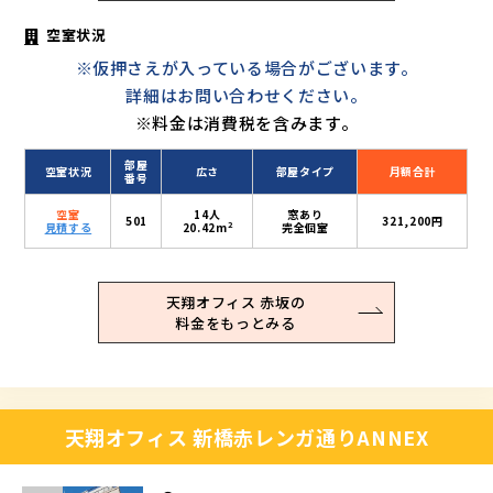
空室状況
※仮押さえが入っている場合がございます。
詳細はお問い合わせください。
※料金は消費税を含みます。
部屋
空室状況
広さ
部屋タイプ
月額合計
番号
空室
14人
窓あり
501
321,200円
2
見積する
20.42m
完全個室
天翔オフィス 赤坂の
料金をもっとみる
天翔オフィス 新橋赤レンガ通りANNEX