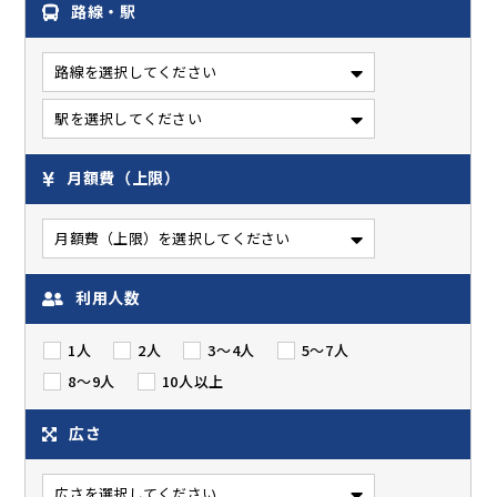
路線・駅
月額費（上限）
利用人数
1人
2人
3～4人
5～7人
8～9人
10人以上
広さ