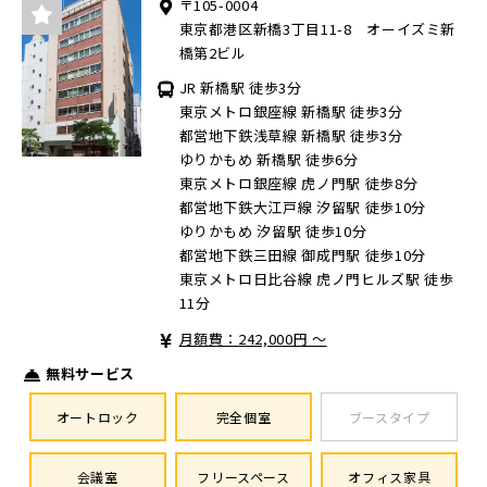
〒105-0004
東京都港区新橋3丁目11-8 オーイズミ新
橋第2ビル
JR 新橋駅 徒歩3分
東京メトロ銀座線 新橋駅 徒歩3分
都営地下鉄浅草線 新橋駅 徒歩3分
ゆりかもめ 新橋駅 徒歩6分
東京メトロ銀座線 虎ノ門駅 徒歩8分
都営地下鉄大江戸線 汐留駅 徒歩10分
ゆりかもめ 汐留駅 徒歩10分
都営地下鉄三田線 御成門駅 徒歩10分
東京メトロ日比谷線 虎ノ門ヒルズ駅 徒歩
11分
月額費：242,000円 ～
無料サービス
オートロック
完全個室
ブースタイプ
会議室
フリースペース
オフィス家具