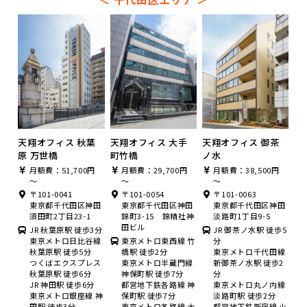
天翔オフィス 秋葉
天翔オフィス 大手
天翔オフィス 御茶
原 万世橋
町竹橋
ノ水
月額費：51,700円
月額費：29,700円
月額費：38,500円
～
～
～
〒101-0041
〒101-0054
〒101-0063
東京都千代田区神田
東京都千代田区神田
東京都千代田区神田
須田町2丁目23-1
錦町3-15 錦精社神
淡路町1丁目9-5
田ビル
JR 秋葉原駅 徒歩3分
JR 御茶ノ水駅 徒歩5
東京メトロ日比谷線
東京メトロ東西線 竹
分
秋葉原駅 徒歩5分
橋駅 徒歩2分
東京メトロ千代田線
つくばエクスプレス
東京メトロ半蔵門線
新御茶ノ水駅 徒歩2
秋葉原駅 徒歩6分
神保町駅 徒歩7分
分
JR 神田駅 徒歩6分
都営地下鉄各路線 神
東京メトロ丸ノ内線
東京メトロ銀座線 神
保町駅 徒歩7分
淡路町駅 徒歩2分
田駅 徒歩3分
東京メトロ各路線 大
都営地下鉄新宿線 小