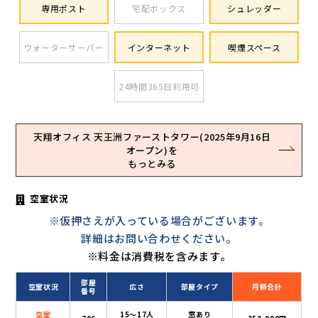
専用ポスト
宅配ボックス
シュレッダー
ウォーターサーバー
インターネット
喫煙スペース
24時間365日利用可
天翔オフィス 天王洲ファーストタワー(2025年9月16日
オープン)を
もっとみる
空室状況
※仮押さえが入っている場合がございます。
詳細はお問い合わせください。
※料金は消費税を含みます。
部屋
空室状況
広さ
部屋タイプ
月額合計
番号
空室
15〜17人
窓あり