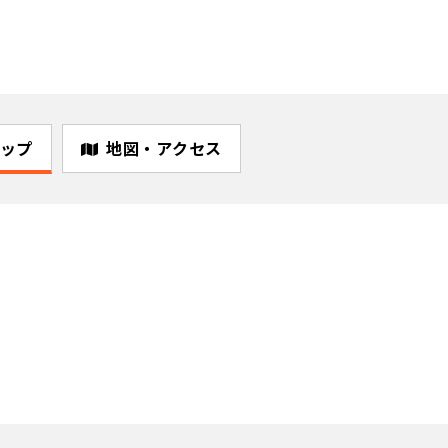
ップ
地図・アクセス