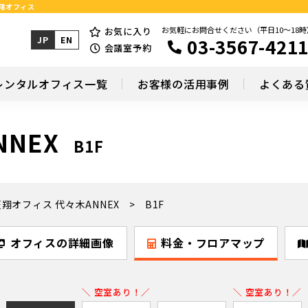
天翔オフィス
お気軽にお問合せください（平日10～18時
お気に入り
03-3567-421
JP
EN
会議室予約
レンタルオフィス一覧
お客様の活用事例
よくある
NEX
B1F
天翔オフィス 代々木ANNEX
B1F
オフィスの詳細画像
料金・フロアマップ
＼ 空室あり！／
＼ 空室あり！／