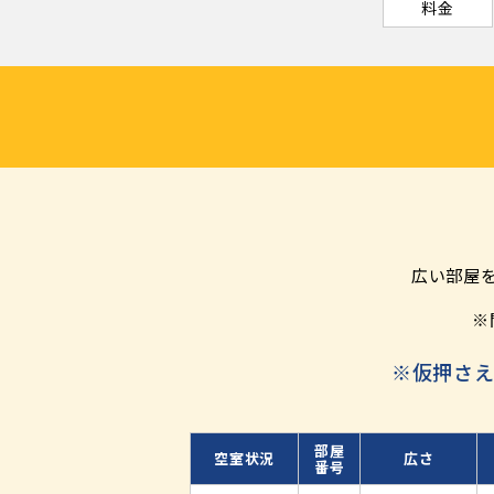
料金
広い部屋
※
※仮押さえ
部屋
空室状況
広さ
番号