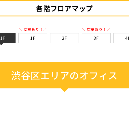
各階フロアマップ
＼ 空室あり！／
＼ 空室あり！／
1F
1F
2F
3F
4
渋谷区エリアのオフィス