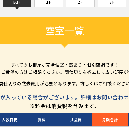
B1F
1F
2F
3F
空室一覧
すべてのお部屋が完全個室・窓あり・個別空調です！
をご希望の方はご相談ください。
間仕切りを撤去して広い部屋が
間仕切りの撤去費用が必要となります。
詳しくはご相談くださ
が入っている場合がございます。
詳細はお問い合わせ
※料金は消費税を含みます。
人数目安
賃料
共益費
月額合計