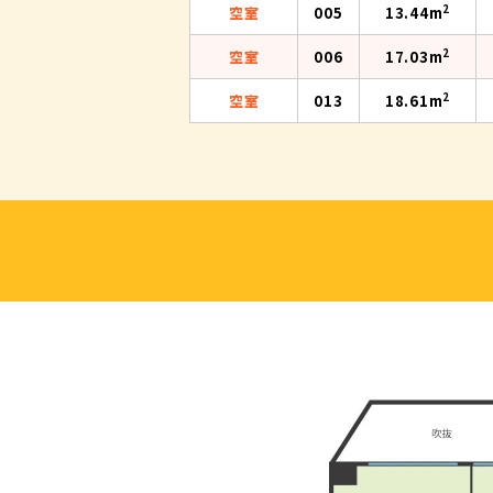
2
空室
005
13.44m
2
空室
006
17.03m
2
空室
013
18.61m