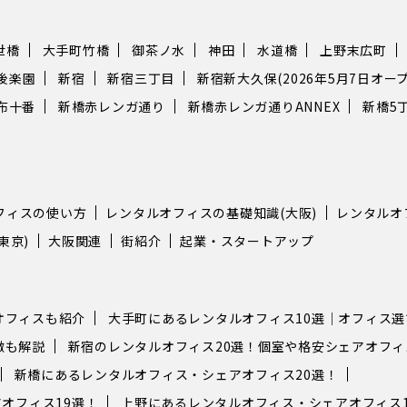
世橋
大手町竹橋
御茶ノ水
神田
水道橋
上野末広町
後楽園
新宿
新宿三丁目
新宿新大久保(2026年5月7日オープ
布十番
新橋赤レンガ通り
新橋赤レンガ通りANNEX
新橋5
フィスの使い方
レンタルオフィスの基礎知識(大阪)
レンタルオ
東京)
大阪関連
街紹介
起業・スタートアップ
オフィスも紹介
大手町にあるレンタルオフィス10選｜オフィス
徴も解説
新宿のレンタルオフィス20選！個室や格安シェアオフ
新橋にあるレンタルオフィス・シェアオフィス20選！
オフィス19選！
上野にあるレンタルオフィス・シェアオフィス1