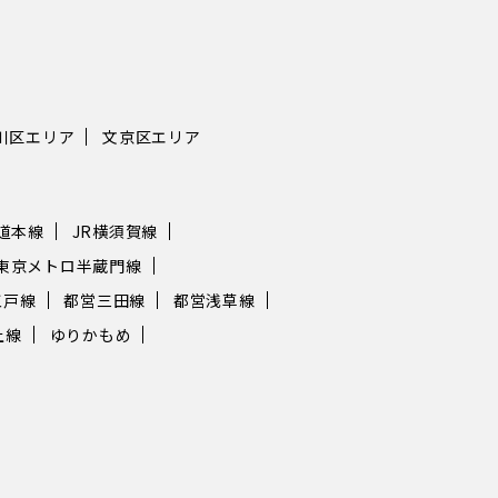
川区エリア
文京区エリア
海道本線
JR横須賀線
東京メトロ半蔵門線
江戸線
都営三田線
都営浅草線
上線
ゆりかもめ