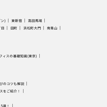
ン)
東新宿
高田馬場
丁目
田町
浜松町大門
南青山
フィスの基礎知識(東京)
選びのコツも解説
ィスをご紹介！
5選！