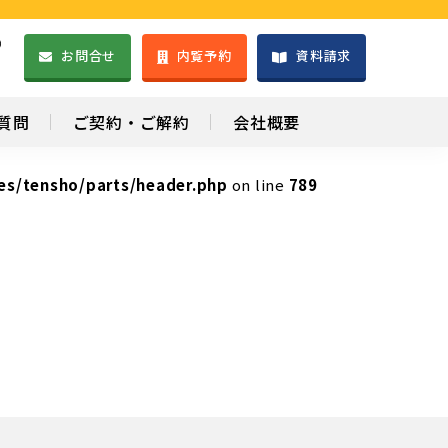
）
お問合せ
内覧予約
資料請求
1
質問
ご契約・ご解約
会社概要
es/tensho/parts/header.php
on line
789