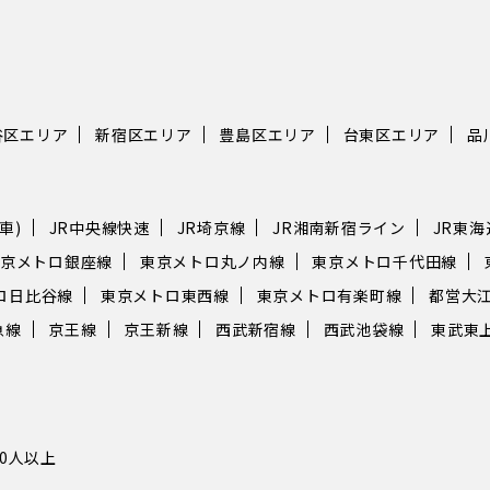
谷区エリア
新宿区エリア
豊島区エリア
台東区エリア
品
車)
JR中央線快速
JR埼京線
JR湘南新宿ライン
JR東
京メトロ銀座線
東京メトロ丸ノ内線
東京メトロ千代田線
ロ日比谷線
東京メトロ東西線
東京メトロ有楽町線
都営大
急線
京王線
京王新線
西武新宿線
西武池袋線
東武東
10人以上