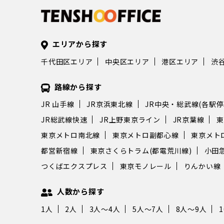
エリアから探す
千代田区エリア
中央区エリア
港区エリア
渋
路線から探す
JR 山手線
JR京浜東北線
JR中央・総武線(各駅停
JR総武線快速
JR上野東京ライン
JR京葉線
東
東京メトロ南北線
東京メトロ副都心線
東京メト
都営新宿線
東京さくらトラム(都電荒川線)
小田
つくばエクスプレス
東京モノレール
りんかい線
人数から探す
1人
2人
3人～4人
5人～7人
8人～9人