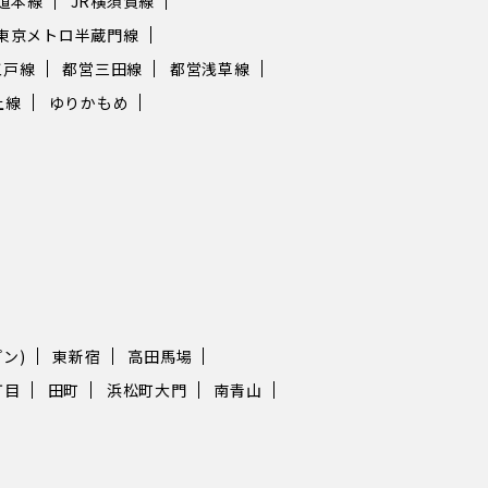
海道本線
JR横須賀線
東京メトロ半蔵門線
江戸線
都営三田線
都営浅草線
上線
ゆりかもめ
ン)
東新宿
高田馬場
丁目
田町
浜松町大門
南青山