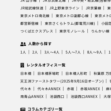
JR 山手線
JR京浜東北線
JR中央・総武線(各駅停
JR総武線快速
JR上野東京ライン
JR京葉線
東
東京メトロ南北線
東京メトロ副都心線
東京メト
都営新宿線
東京さくらトラム(都電荒川線)
小田
つくばエクスプレス
東京モノレール
りんかい線
人数から探す
1人
2人
3人～4人
5人～7人
8人～9人
レンタルオフィス一覧
日本橋
日本橋茅場町
日本橋人形町
秋葉原 万
天王洲ファーストタワー(2025年9月16日オープン)
代々木
代々木ANNEX
赤坂
赤坂ANNEX
麻
南青山ANNEX
池袋西口
池袋西口ANNEX
大塚
コラムカテゴリ一覧