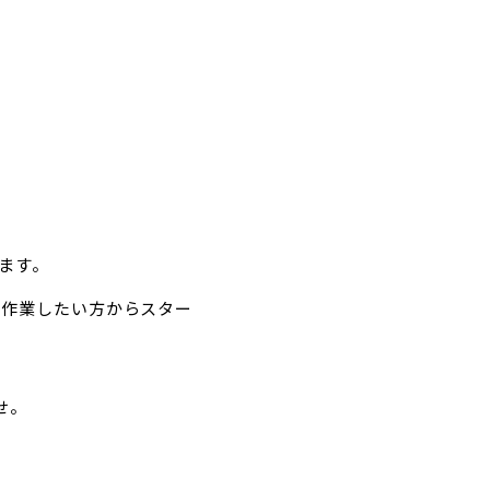
ます。
て作業したい方からスター
せ。