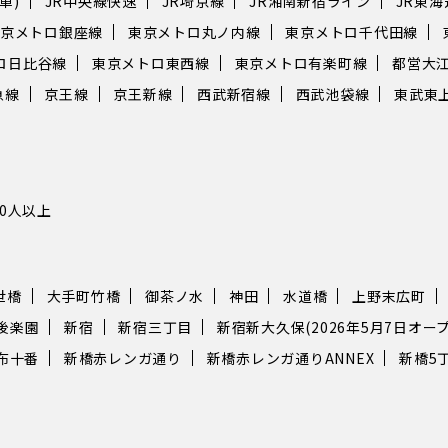
車)
JR中央線快速
JR埼京線
JR湘南新宿ライン
JR東
京メトロ銀座線
東京メトロ丸ノ内線
東京メトロ千代田線
ロ日比谷線
東京メトロ東西線
東京メトロ有楽町線
都営大
急線
京王線
京王新線
西武新宿線
西武池袋線
東武東
10人以上
世橋
大手町竹橋
御茶ノ水
神田
水道橋
上野末広町
後楽園
新宿
新宿三丁目
新宿新大久保(2026年5月7日オープ
布十番
新橋赤レンガ通り
新橋赤レンガ通りANNEX
新橋5