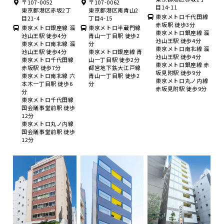
〒107-0052
〒107-0062
目14-11
東京都港区赤坂2丁
東京都港区南青山2
東京メトロ千代田線
目21-4
丁目4-15
赤坂駅 徒歩3分
東京メトロ銀座線 溜
東京メトロ半蔵門線
東京メトロ銀座線 溜
池山王駅 徒歩4分
青山一丁目駅 徒歩2
池山王駅 徒歩4分
東京メトロ南北線 溜
分
東京メトロ南北線 溜
池山王駅 徒歩4分
東京メトロ銀座線 青
池山王駅 徒歩4分
東京メトロ千代田線
山一丁目駅 徒歩2分
東京メトロ銀座線 赤
赤坂駅 徒歩7分
都営地下鉄大江戸線
坂見附駅 徒歩9分
東京メトロ南北線 六
青山一丁目駅 徒歩2
東京メトロ丸ノ内線
本木一丁目駅 徒歩6
分
赤坂見附駅 徒歩9分
分
東京メトロ千代田線
国会議事堂前駅 徒歩
12分
東京メトロ丸ノ内線
国会議事堂前駅 徒歩
12分