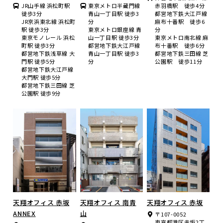
JR山手線 浜松町駅
東京メトロ半蔵門線
赤羽橋駅 徒歩4分
徒歩3分
青山一丁目駅 徒歩3
都営地下鉄大江戸線
JR京浜東北線 浜松町
分
麻布十番駅 徒歩6
駅 徒歩3分
東京メトロ銀座線 青
分
東京モノレール 浜松
山一丁目駅 徒歩3分
東京メトロ南北線 麻
町駅 徒歩3分
都営地下鉄大江戸線
布十番駅 徒歩6分
都営地下鉄浅草線 大
青山一丁目駅 徒歩3
都営地下鉄三田線 芝
門駅 徒歩5分
分
公園駅 徒歩11分
都営地下鉄大江戸線
大門駅 徒歩5分
都営地下鉄三田線 芝
公園駅 徒歩9分
天翔オフィス 赤坂
天翔オフィス 南青
天翔オフィス 赤坂
ANNEX
山
〒107-0052
東京都港区赤坂2丁