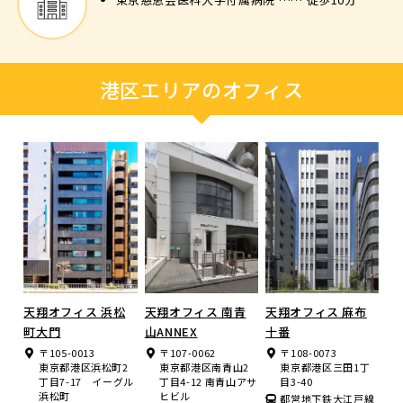
港区エリアのオフィス
天翔オフィス 浜松
天翔オフィス 南青
天翔オフィス 麻布
町大門
山ANNEX
十番
〒105-0013
〒107-0062
〒108-0073
東京都港区浜松町2
東京都港区南青山2
東京都港区三田1丁
丁目7-17 イーグル
丁目4-12 南青山アサ
目3-40
浜松町
ヒビル
都営地下鉄大江戸線