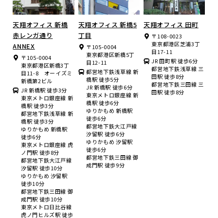
天翔オフィス 新橋
天翔オフィス 新橋5
天翔オフィス 田町
赤レンガ通り
丁目
〒108-0023
東京都港区芝浦3丁
ANNEX
〒105-0004
目17-11
東京都港区新橋5丁
〒105-0004
JR 田町駅 徒歩6分
目12-11
東京都港区新橋3丁
都営地下鉄浅草線 三
都営地下鉄浅草線 新
目11-8 オーイズミ
田駅 徒歩8分
橋駅 徒歩5分
新橋第2ビル
都営地下鉄三田線 三
JR 新橋駅 徒歩6分
JR 新橋駅 徒歩3分
田駅 徒歩8分
東京メトロ銀座線 新
東京メトロ銀座線 新
橋駅 徒歩6分
橋駅 徒歩3分
ゆりかもめ 新橋駅
都営地下鉄浅草線 新
徒歩6分
橋駅 徒歩3分
都営地下鉄大江戸線
ゆりかもめ 新橋駅
汐留駅 徒歩6分
徒歩6分
ゆりかもめ 汐留駅
東京メトロ銀座線 虎
徒歩6分
ノ門駅 徒歩8分
都営地下鉄三田線 御
都営地下鉄大江戸線
成門駅 徒歩9分
汐留駅 徒歩10分
ゆりかもめ 汐留駅
徒歩10分
都営地下鉄三田線 御
成門駅 徒歩10分
東京メトロ日比谷線
虎ノ門ヒルズ駅 徒歩