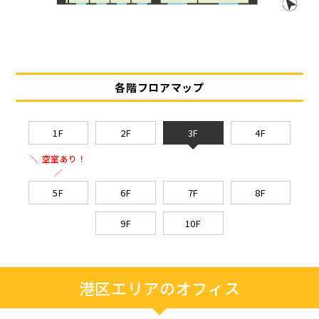
各階フロアマップ
1F
2F
3F
4F
＼ 空室あり！
／
5F
6F
7F
8F
9F
10F
港区エリアのオフィス