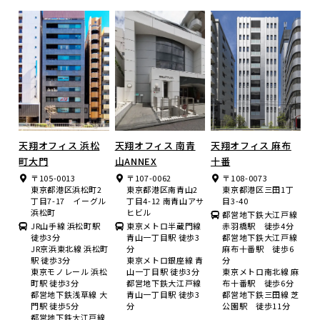
天翔オフィス 浜松
天翔オフィス 南青
天翔オフィス 麻布
町大門
山ANNEX
十番
〒105-0013
〒107-0062
〒108-0073
東京都港区浜松町2
東京都港区南青山2
東京都港区三田1丁
丁目7-17 イーグル
丁目4-12 南青山アサ
目3-40
浜松町
ヒビル
都営地下鉄大江戸線
JR山手線 浜松町駅
東京メトロ半蔵門線
赤羽橋駅 徒歩4分
徒歩3分
青山一丁目駅 徒歩3
都営地下鉄大江戸線
JR京浜東北線 浜松町
分
麻布十番駅 徒歩6
駅 徒歩3分
東京メトロ銀座線 青
分
東京モノレール 浜松
山一丁目駅 徒歩3分
東京メトロ南北線 麻
町駅 徒歩3分
都営地下鉄大江戸線
布十番駅 徒歩6分
都営地下鉄浅草線 大
青山一丁目駅 徒歩3
都営地下鉄三田線 芝
門駅 徒歩5分
分
公園駅 徒歩11分
都営地下鉄大江戸線