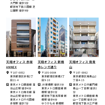
大門駅 徒歩5分
都営地下鉄三田線 芝
公園駅 徒歩9分
天翔オフィス 赤坂
天翔オフィス 新橋
天翔オフィス 南青
ANNEX
赤レンガ通り
山
〒107-0052
〒105-0004
〒107-0062
東京都港区赤坂2丁
東京都港区新橋3丁
東京都港区南青山2
目21-4
目9-10
丁目4-15
東京メトロ銀座線 溜
JR 新橋駅 徒歩3分
東京メトロ半蔵門線
池山王駅 徒歩4分
東京メトロ銀座線 新
青山一丁目駅 徒歩2
東京メトロ南北線 溜
橋駅 徒歩3分
分
池山王駅 徒歩4分
都営地下鉄浅草線 新
東京メトロ銀座線 青
東京メトロ千代田線
橋駅 徒歩4分
山一丁目駅 徒歩2分
赤坂駅 徒歩7分
ゆりかもめ 新橋駅
都営地下鉄大江戸線