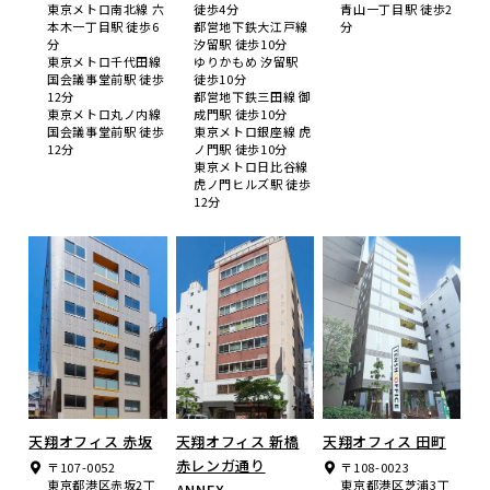
東京メトロ南北線 六
徒歩4分
青山一丁目駅 徒歩2
本木一丁目駅 徒歩6
都営地下鉄大江戸線
分
分
汐留駅 徒歩10分
東京メトロ千代田線
ゆりかもめ 汐留駅
国会議事堂前駅 徒歩
徒歩10分
12分
都営地下鉄三田線 御
東京メトロ丸ノ内線
成門駅 徒歩10分
国会議事堂前駅 徒歩
東京メトロ銀座線 虎
12分
ノ門駅 徒歩10分
東京メトロ日比谷線
虎ノ門ヒルズ駅 徒歩
12分
天翔オフィス 赤坂
天翔オフィス 新橋
天翔オフィス 田町
赤レンガ通り
〒107-0052
〒108-0023
東京都港区赤坂2丁
東京都港区芝浦3丁
ANNEX