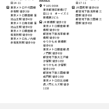
目14-11
目17-11
〒105-0004
東京メトロ千代田線
JR 田町駅 徒歩6分
東京都港区新橋3丁
赤坂駅 徒歩3分
都営地下鉄浅草線 三
目11-8 オーイズミ
東京メトロ銀座線 溜
田駅 徒歩8分
新橋第2ビル
池山王駅 徒歩4分
都営地下鉄三田線 三
JR 新橋駅 徒歩3分
東京メトロ南北線 溜
田駅 徒歩8分
東京メトロ銀座線 新
池山王駅 徒歩4分
橋駅 徒歩3分
東京メトロ銀座線 赤
都営地下鉄浅草線 新
坂見附駅 徒歩9分
橋駅 徒歩3分
東京メトロ丸ノ内線
ゆりかもめ 新橋駅
赤坂見附駅 徒歩9分
徒歩6分
東京メトロ銀座線 虎
ノ門駅 徒歩8分
都営地下鉄大江戸線
汐留駅 徒歩10分
ゆりかもめ 汐留駅
徒歩10分
都営地下鉄三田線 御
成門駅 徒歩10分
東京メトロ日比谷線
虎ノ門ヒルズ駅 徒歩
11分