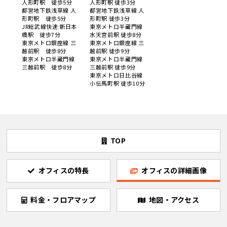
人形町駅 徒歩5分
人形町駅 徒歩3分
都営地下鉄浅草線 人
都営地下鉄浅草線 人
形町駅 徒歩5分
形町駅 徒歩3分
JR総武線快速 新日本
東京メトロ半蔵門線
橋駅 徒歩7分
水天宮前駅 徒歩8分
東京メトロ銀座線 三
東京メトロ銀座線 三
越前駅 徒歩8分
越前駅 徒歩9分
東京メトロ半蔵門線
東京メトロ半蔵門線
三越前駅 徒歩8分
三越前駅 徒歩9分
東京メトロ日比谷線
小伝馬町駅 徒歩10分
TOP
オフィスの特長
オフィスの詳細画像
料金・フロアマップ
地図・アクセス