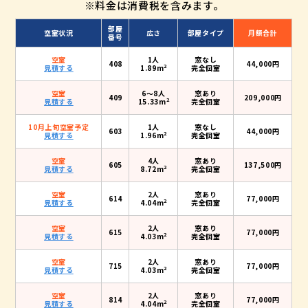
※料金は消費税を含みます。
部屋
空室状況
広さ
部屋タイプ
月額合計
番号
空室
1人
窓なし
408
44,000円
2
見積する
1.89m
完全個室
空室
6〜8人
窓あり
409
209,000円
2
見積する
15.33m
完全個室
10月上旬空室予定
1人
窓なし
603
44,000円
2
見積する
1.96m
完全個室
空室
4人
窓あり
605
137,500円
2
見積する
8.72m
完全個室
空室
2人
窓あり
614
77,000円
2
見積する
4.04m
完全個室
空室
2人
窓あり
615
77,000円
2
見積する
4.03m
完全個室
空室
2人
窓あり
715
77,000円
2
見積する
4.03m
完全個室
空室
2人
窓あり
814
77,000円
2
見積する
4.04m
完全個室