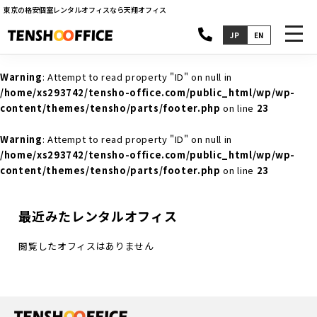
東京の格安個室レンタルオフィスなら天翔オフィス
toggl
JP
EN
navig
Warning
: Attempt to read property "ID" on null in
/home/xs293742/tensho-office.com/public_html/wp/wp-
content/themes/tensho/parts/footer.php
on line
23
Warning
: Attempt to read property "ID" on null in
/home/xs293742/tensho-office.com/public_html/wp/wp-
content/themes/tensho/parts/footer.php
on line
23
最近みたレンタルオフィス
閲覧したオフィスはありません