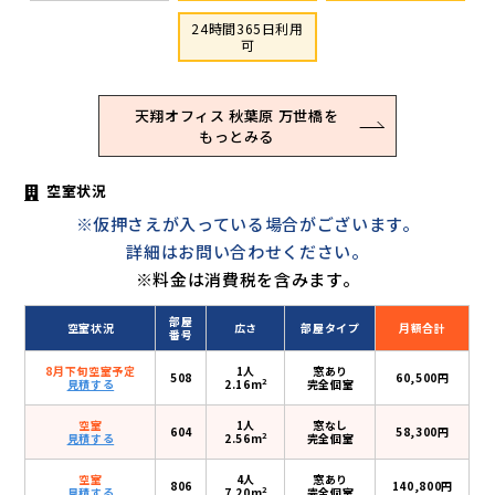
24時間365日利用
可
天翔オフィス 秋葉原 万世橋を
もっとみる
空室状況
※仮押さえが入っている場合がございます。
詳細はお問い合わせください。
※料金は消費税を含みます。
部屋
空室状況
広さ
部屋タイプ
月額合計
番号
8月下旬空室予定
1人
窓あり
508
60,500円
2
見積する
2.16m
完全個室
空室
1人
窓なし
604
58,300円
2
見積する
2.56m
完全個室
空室
4人
窓あり
806
140,800円
2
見積する
7.20m
完全個室