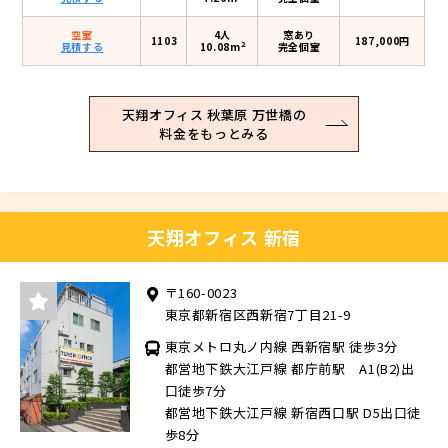
空室
4人
窓あり
1103
187,000円
2
見積する
10.08m
完全個室
天翔オフィス 秋葉原 万世橋の
料金をもっとみる
天翔オフィス 新宿
〒160-0023
東京都新宿区西新宿7丁目21-9
東京メトロ丸ノ内線 西新宿駅 徒歩3分
都営地下鉄大江戸線 都庁前駅 A1(B2)出
口徒歩7分
都営地下鉄大江戸線 新宿西口駅 D5出口徒
歩8分