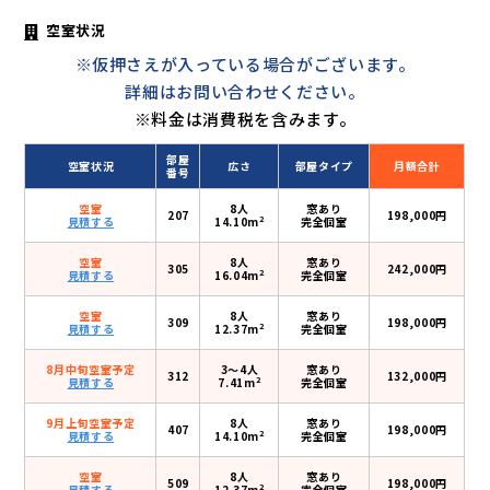
空室状況
※仮押さえが入っている場合がございます。
詳細はお問い合わせください。
※料金は消費税を含みます。
部屋
空室状況
広さ
部屋タイプ
月額合計
番号
空室
8人
窓あり
207
198,000円
2
見積する
14.10m
完全個室
空室
8人
窓あり
305
242,000円
2
見積する
16.04m
完全個室
空室
8人
窓あり
309
198,000円
2
見積する
12.37m
完全個室
8月中旬空室予定
3〜4人
窓あり
312
132,000円
2
見積する
7.41m
完全個室
9月上旬空室予定
8人
窓あり
407
198,000円
2
見積する
14.10m
完全個室
空室
8人
窓あり
509
198,000円
2
見積する
12.37m
完全個室