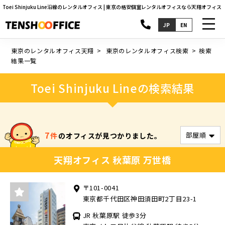
Toei Shinjuku Line沿線のレンタルオフィス | 東京の格安個室レンタルオフィスなら天翔オフィス
toggl
JP
EN
navig
東京のレンタルオフィス天翔
東京のレンタルオフィス検索
検索
結果一覧
Toei Shinjuku Lineの検索結果
7
件
のオフィスが見つかりました。
天翔オフィス 秋葉原 万世橋
〒101-0041
東京都千代田区神田須田町2丁目23-1
JR 秋葉原駅 徒歩3分