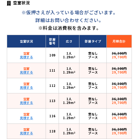
空室状況
※仮押さえが入っている場合がございます。
詳細はお問い合わせください。
※料金は消費税を含みます。
部屋
空室状況
広さ
部屋タイプ
月額合計
番号
空室
1人
窓なし
36,300円
109
2
見積する
1.29m
ブース
29,700円
空室
1人
窓なし
36,300円
111
2
見積する
1.29m
ブース
29,700円
空室
1人
窓なし
36,300円
112
2
見積する
1.29m
ブース
29,700円
空室
1人
窓なし
36,300円
113
2
見積する
1.29m
ブース
29,700円
空室
1人
窓なし
36,300円
116
2
見積する
1.29m
ブース
29,700円
空室
1人
窓なし
36,300円
118
2
見積する
1.29m
ブース
29,700円