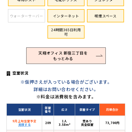
ウォーターサーバー
インターネット
喫煙スペース
24時間365日利用
可
天翔オフィス 新宿三丁目を
もっとみる
空室状況
※仮押さえが入っている場合がございます。
詳細はお問い合わせください。
※料金は消費税を含みます。
部屋
空室状況
広さ
部屋タイプ
月額合計
番号
9月上旬空室予定
1人
窓あり
209
73,700円
2
見積する
3.58m
完全個室