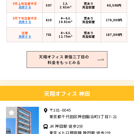
9月上旬空室予定
1人
窓あり
507
60,500円
2
見積する
2.62m
完全個室
8月下旬空室予定
4〜6人
窓あり
610
176,000円
2
見積する
10.81m
完全個室
空室
4〜6人
窓あり
701
187,000円
2
見積する
12.75m
完全個室
天翔オフィス 新宿三丁目の
料金をもっとみる
天翔オフィス 神田
〒101-0045
東京都千代田区神田鍛冶町3丁目7-21
JR 神田駅 徒歩2分
東京メトロ銀座線 神田駅 徒歩2分