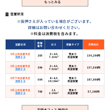
もっとみる
空室状況
※仮押さえが入っている場合がございます。
詳細はお問い合わせください。
※料金は消費税を含みます。
部屋
空室状況
広さ
部屋タイプ
月額合計
番号
9月上旬空室予定
3〜4人
窓あり
203
134,200円
2
見積する
7.22m
完全個室
8月上旬空室予定
3〜4人
窓あり
306
137,500円
2
見積する
7.52m
完全個室
8月下旬空室予定
4〜6人
窓あり
504
187,000円
2
見積する
10.16m
完全個室
9月上旬空室予定
1人
窓あり
706
57,200円
2
見積する
2.14m
完全個室
天翔オフィス 神田の