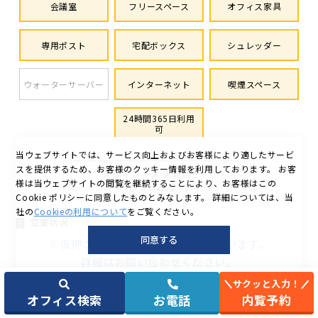
会議室
フリースペース
オフィス家具
専用ポスト
宅配ボックス
シュレッダー
ウォーターサーバー
インターネット
喫煙スペース
24時間365日利用
可
当ウェブサイトでは、サービス向上およびお客様により適したサービ
スを提供するため、お客様のクッキー情報を利用しております。
お客
天翔オフィス 東新宿を
様は当ウェブサイトの閲覧を継続することにより、お客様はこの
もっとみる
Cookie ポリシーに同意したものとみなします。
詳細については、当
社の
Cookieの利用について
をご覧ください。
空室状況
同意する
※仮押さえが入っている場合がございます。
詳細はお問い合わせください。
※料金は消費税を含みます。
サクッと入力！
オフィス検索
お電話
内覧予約
部屋
空室状況
広さ
部屋タイプ
月額合計
番号