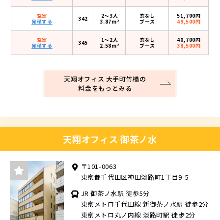
空室
2〜3人
窓なし
51,700円
342
2
見積する
3.87m
ブース
49,500円
空室
1〜2人
窓なし
40,700円
345
2
見積する
2.58m
ブース
38,500円
天翔オフィス 大手町竹橋の
料金をもっとみる
天翔オフィス 御茶ノ水
〒101-0063
東京都千代田区神田淡路町1丁目9-5
JR 御茶ノ水駅 徒歩5分
東京メトロ千代田線 新御茶ノ水駅 徒歩2分
東京メトロ丸ノ内線 淡路町駅 徒歩2分