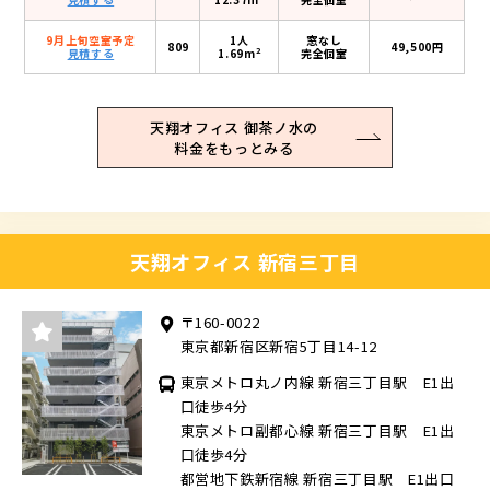
9月上旬空室予定
1人
窓なし
809
49,500円
2
見積する
1.69m
完全個室
天翔オフィス 御茶ノ水の
料金をもっとみる
天翔オフィス 新宿三丁目
〒160-0022
東京都新宿区新宿5丁目14-12
東京メトロ丸ノ内線 新宿三丁目駅 E1出
口徒歩4分
東京メトロ副都心線 新宿三丁目駅 E1出
口徒歩4分
都営地下鉄新宿線 新宿三丁目駅 E1出口