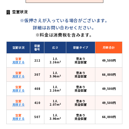
空室状況
※仮押さえが入っている場合がございます。
詳細はお問い合わせください。
※料金は消費税を含みます。
部屋
空室状況
広さ
部屋タイプ
月額合計
番号
空室
1人
窓あり
212
49,500円
2
見積する
2.16m
完全個室
空室
1人
窓あり
307
66,000円
2
見積する
3.96m
完全個室
空室
1人
窓あり
408
49,500円
2
見積する
2.16m
完全個室
空室
1人
窓あり
410
49,500円
2
見積する
2.07m
完全個室
空室
1人
窓あり
507
66,000円
2
見積する
3.96m
完全個室