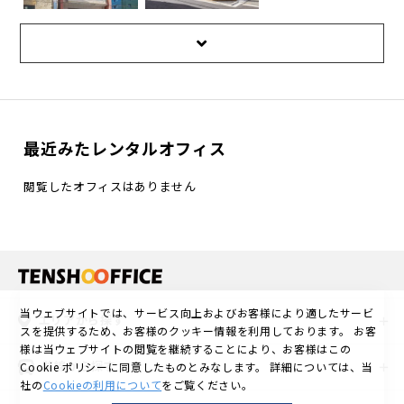
天翔オフィス 水道
天翔オフィス 神田
橋
月額費：55,000円
～
月額費：29,700円
～
〒101-0045
東京都千代田区神田
〒101-0061
鍛冶町3丁目7-21
東京都千代田区神田
三崎町3丁目5-9
JR 神田駅 徒歩2分
東京メトロ銀座線 神
JR 水道橋駅 徒歩2分
最近みたレンタルオフィス
田駅 徒歩2分
都営地下鉄三田線 水
東京メトロ丸ノ内線
道橋駅 徒歩7分
淡路町駅 徒歩5分
東京メトロ東西線 飯
閲覧したオフィスはありません
都営地下鉄新宿線 小
田橋駅 徒歩8分
川町駅 徒歩5分
＜
中央区エリア
＞
当ウェブサイトでは、サービス向上およびお客様により適したサービ
エリアから探す
スを提供するため、お客様のクッキー情報を利用しております。
お客
様は当ウェブサイトの閲覧を継続することにより、お客様はこの
路線から探す
Cookie ポリシーに同意したものとみなします。
詳細については、当
社の
Cookieの利用について
をご覧ください。