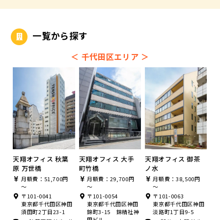
一覧から探す
＜
千代田区エリア
＞
天翔オフィス 秋葉
天翔オフィス 大手
天翔オフィス 御茶
原 万世橋
町竹橋
ノ水
月額費：51,700円
月額費：29,700円
月額費：38,500円
～
～
～
〒101-0041
〒101-0054
〒101-0063
東京都千代田区神田
東京都千代田区神田
東京都千代田区神田
須田町2丁目23-1
錦町3-15 錦精社神
淡路町1丁目9-5
田ビル