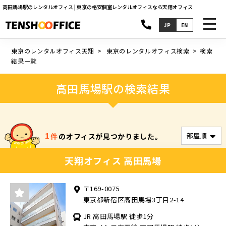
高田馬場駅のレンタルオフィス | 東京の格安個室レンタルオフィスなら天翔オフィス
toggl
JP
EN
navig
東京のレンタルオフィス天翔
東京のレンタルオフィス検索
検索
結果一覧
高田馬場駅の検索結果
1
件
のオフィスが見つかりました。
天翔オフィス 高田馬場
〒169-0075
東京都新宿区高田馬場3丁目2-14
JR 高田馬場駅 徒歩1分