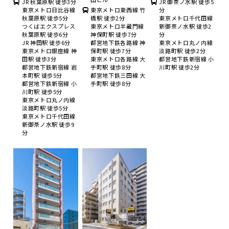
JR 秋葉原駅 徒歩3分
JR 御茶ノ水駅 徒歩5
東京メトロ日比谷線
東京メトロ東西線 竹
分
秋葉原駅 徒歩5分
橋駅 徒歩2分
東京メトロ千代田線
つくばエクスプレス
東京メトロ半蔵門線
新御茶ノ水駅 徒歩2
秋葉原駅 徒歩6分
神保町駅 徒歩7分
分
JR 神田駅 徒歩6分
都営地下鉄各路線 神
東京メトロ丸ノ内線
東京メトロ銀座線 神
保町駅 徒歩7分
淡路町駅 徒歩2分
田駅 徒歩3分
東京メトロ各路線 大
都営地下鉄新宿線 小
都営地下鉄新宿線 岩
手町駅 徒歩8分
川町駅 徒歩2分
本町駅 徒歩5分
都営地下鉄三田線 大
都営地下鉄新宿線 小
手町駅 徒歩8分
川町駅 徒歩5分
東京メトロ丸ノ内線
淡路町駅 徒歩5分
東京メトロ千代田線
新御茶ノ水駅 徒歩9
分