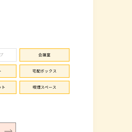
プ
会議室
ト
宅配ボックス
ット
喫煙スペース
る