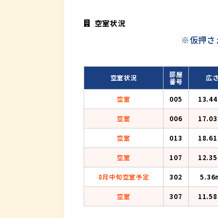
空室状況
※仮押さ
部屋
空室状況
広
番号
空室
005
13.4
空室
006
17.0
空室
013
18.6
空室
107
12.3
8月中旬空室予定
302
5.36
空室
307
11.5