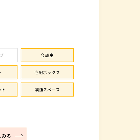
プ
会議室
ト
宅配ボックス
ット
喫煙スペース
とみる