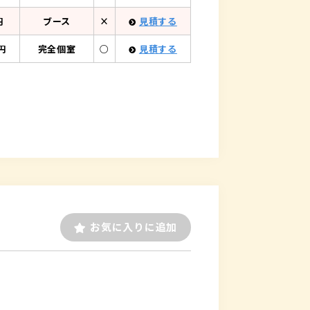
円
ブース
×
見積する
円
完全個室
○
見積する
お気に入りに追加