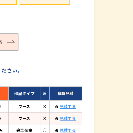
る
ください。
計
部屋タイプ
窓
概算見積
円
ブース
×
見積する
円
ブース
×
見積する
円
完全個室
○
見積する