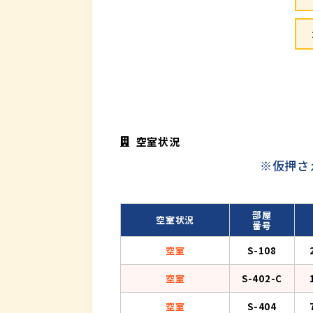
空室状況
※仮押さ
部屋
空室状況
番号
空室
S-108
空室
S-402-C
空室
S-404