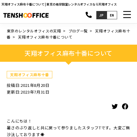
天翔オフィス麻布十番について | 東京の格安個室レンタルオフィスなら天翔オフィス
toggl
JP
EN
navig
東京のレンタルオフィスの天翔
ブログ一覧
天翔オフィス麻布十
番
天翔オフィス麻布十番について
天翔オフィス麻布十番について
天翔オフィス麻布十番
投稿日:2021年8月20日
更新日:2023年7月31日
Twitter
Facebook
こんにちは！
暑さのぶり返しと共に戻って参りましたスタッフTです。大変ご無
沙汰しております☀